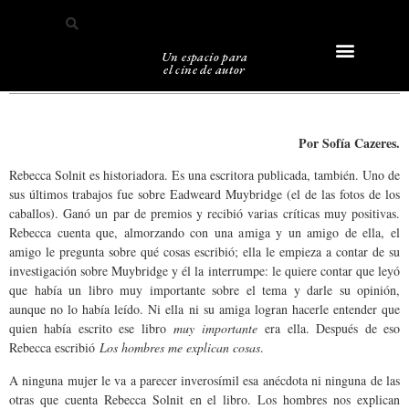
Un espacio para
el cine de autor
Sobre Caligari
Por Sofía Cazeres.
Rebecca Solnit es historiadora. Es una escritora publicada, también. Uno de
sus últimos trabajos fue sobre Eadweard Muybridge (el de las fotos de los
caballos). Ganó un par de premios y recibió varias críticas muy positivas.
Rebecca cuenta que, almorzando con una amiga y un amigo de ella, el
amigo le pregunta sobre qué cosas escribió; ella le empieza a contar de su
investigación sobre Muybridge y él la interrumpe: le quiere contar que leyó
que había un libro muy importante sobre el tema y darle su opinión,
aunque no lo había leído. Ni ella ni su amiga logran hacerle entender que
quien había escrito ese libro
muy importante
era ella. Después de eso
Rebecca escribió
Los hombres me explican cosas
.
A ninguna mujer le va a parecer inverosímil esa anécdota ni ninguna de las
otras que cuenta Rebecca Solnit en el libro. Los hombres nos explican