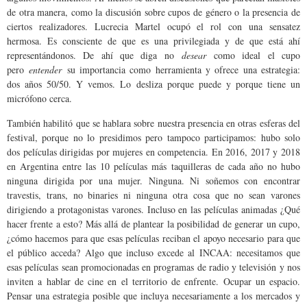
de otra manera, como la discusión sobre cupos de género o la presencia de
ciertos realizadores. Lucrecia Martel ocupó el rol con una sensatez
hermosa. Es consciente de que es una privilegiada y de que está ahí
representándonos. De ahí que diga no
desear
como ideal el cupo
pero
entender
su importancia como herramienta y ofrece una estrategia:
dos años 50/50. Y vemos. Lo desliza porque puede y porque tiene un
micrófono cerca.
También habilitó que se hablara sobre nuestra presencia en otras esferas del
festival, porque no lo presidimos pero tampoco participamos: hubo solo
dos películas dirigidas por mujeres en competencia. En 2016, 2017 y 2018
en Argentina entre las 10 películas más taquilleras de cada año no hubo
ninguna dirigida por una mujer. Ninguna. Ni soñemos con encontrar
travestis, trans, no binaries ni ninguna otra cosa que no sean varones
dirigiendo a protagonistas varones. Incluso en las películas animadas ¿Qué
hacer frente a esto? Más allá de plantear la posibilidad de generar un cupo,
¿cómo hacemos para que esas películas reciban el apoyo necesario para que
el público acceda? Algo que incluso excede al INCAA: necesitamos que
esas películas sean promocionadas en programas de radio y televisión y nos
inviten a hablar de cine en el territorio de enfrente. Ocupar un espacio.
Pensar una estrategia posible que incluya necesariamente a los mercados y