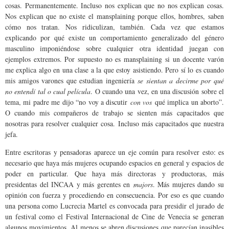
cosas. Permanentemente. Incluso nos explican que no nos explican cosas.
Nos explican que no existe el mansplaining porque ellos, hombres, saben
cómo nos tratan. Nos ridiculizan, también. Cada vez que estamos
explicando por qué existe un comportamiento generalizado del género
masculino imponiéndose sobre cualquier otra identidad juegan con
ejemplos extremos. Por supuesto no es mansplaining si un docente varón
me explica algo en una clase a la que estoy asistiendo. Pero sí lo es cuando
mis amigos varones que estudian ingeniería
se sientan a decirme por qué
no entendí tal o cual película
. O cuando una vez, en una discusión sobre el
tema, mi padre me dijo “no voy a discutir
con vos
qué implica un aborto”.
O cuando mis compañeros de trabajo se sienten más capacitados que
nosotras para resolver cualquier cosa. Incluso más capacitados que nuestra
jefa.
Entre escritoras y pensadoras aparece un eje común para resolver esto: es
necesario que haya más mujeres ocupando espacios en general y espacios de
poder en particular. Que haya más directoras y productoras, más
presidentas del INCAA y más gerentes en
majors
. Más mujeres dando su
opinión con fuerza y procediendo en consecuencia. Por eso es que cuando
una persona como Lucrecia Martel es convocada para presidir el jurado de
un festival como el Festival Internacional de Cine de Venecia se generan
algunos movimientos. Al menos se abren discusiones que parecían inasibles