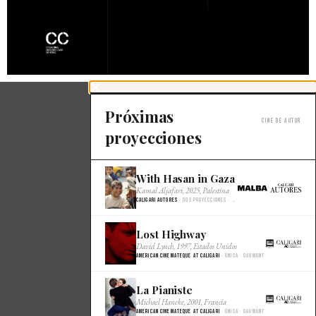
Próximas
Cine de autor
proyecciones
With Hasan in Gaza
×
Kamal Aljafari, 2025, Palestina
Caligari Autores
· Dos proyecciones · Malba Cine
Lost Highway
×
David Lynch, 1997, Estados Unidos
American Cinemateque at Caligari
· Única · Gaumont
La Pianiste
×
Michael Haneke, 2001, Francia
American Cinemateque at Caligari
· Única · Gaumont