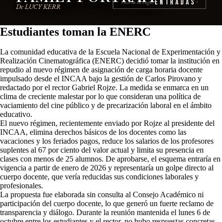
Entradas
reserva tu lugar
›
De LUCY KERR
Estudiantes toman la ENERC
La comunidad educativa de la Escuela Nacional de Experimentación y
Realización Cinematográfica (ENERC) decidió tomar la institución en
repudio al nuevo régimen de asignación de carga horaria docente
impulsado desde el INCAA bajo la gestión de Carlos Pirovano y
redactado por el rector Gabriel Rojze. La medida se enmarca en un
clima de creciente malestar por lo que consideran una política de
vaciamiento del cine público y de precarización laboral en el ámbito
educativo.
El nuevo régimen, recientemente enviado por Rojze al presidente del
INCAA, elimina derechos básicos de los docentes como las
vacaciones y los feriados pagos, reduce los salarios de los profesores
suplentes al 67 por ciento del valor actual y limita su presencia en
clases con menos de 25 alumnos. De aprobarse, el esquema entraría en
vigencia a partir de enero de 2026 y representaría un golpe directo al
cuerpo docente, que vería reducidas sus condiciones laborales y
profesionales.
La propuesta fue elaborada sin consulta al Consejo Académico ni
participación del cuerpo docente, lo que generó un fuerte reclamo de
transparencia y diálogo. Durante la reunión mantenida el lunes 6 de
octubre entre los estudiantes y el rector, no hubo respuestas concretas