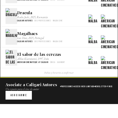
Dracula
×
Radu Jude, 2025, Rumania
Caligari Autores
· Dos proyecciones · Malba Cine
Magalhaes
×
Lav Diaz, 2025, Portugal
Caligari Autores
· Dos proyecciones · Malba Cine
El sabor de las cerezas
×
Abbas Kiarostami, 1997, Irán
American Cinemateque at Caligari
· Única · Gaumont
Fechas y horarios a confirmar
Asociate a Caligari Autores
Proyecciones
Acceso web ilimitado
Newsletter
Y más
Un espacio para el cine de autor
Asociarme