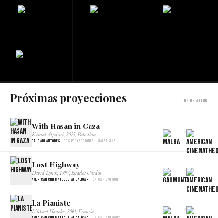
Próximas proyecciones
Cine de autor
With Hasan in Gaza
×
Kamal Aljafari, 2025, Palestina
Caligari Autores
· Dos proyecciones · Malba Cine
Lost Highway
×
David Lynch, 1997, Estados Unidos
American Cinemateque at Caligari
· Única · Gaumont
La Pianiste
×
Michael Haneke, 2001, Francia
American Cinemateque at Caligari
· Única · Gaumont