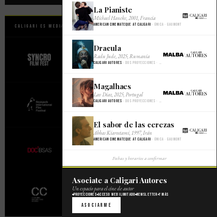
La Pianiste
×
Michael Haneke, 2001, Francia
American Cinemateque at Caligari
· Única · Gaumont
Caligari es Media Partner Oficial de
Dracula
×
Radu Jude, 2025, Rumania
Caligari Autores
· Dos proyecciones · Malba Cine
Magalhaes
×
Lav Diaz, 2025, Portugal
Caligari Autores
· Dos proyecciones · Malba Cine
El sabor de las cerezas
×
Abbas Kiarostami, 1997, Irán
American Cinemateque at Caligari
· Única · Gaumont
Fechas y horarios a confirmar
Asociate a Caligari Autores
Un espacio para el cine de autor
Proyecciones
Acceso web ilimitado
Newsletter
Y más
Asociarme