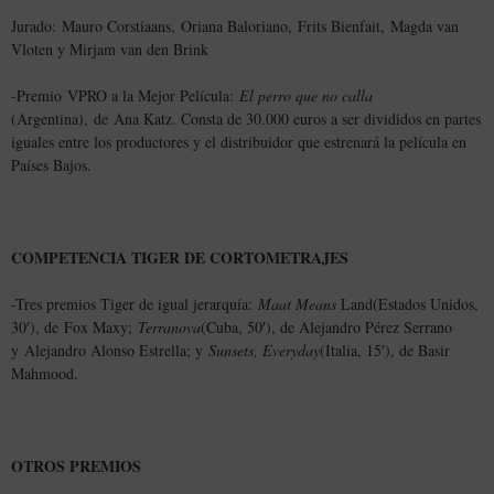
Jurado: Mauro Corstiaans, Oriana Baloriano, Frits Bienfait, Magda van
Vloten y Mirjam van den Brink
-Premio VPRO a la Mejor Película:
El perro que no calla
(Argentina), de Ana Katz. Consta de 30.000 euros a ser divididos en partes
iguales entre los productores y el distribuidor que estrenará la película en
Países Bajos.
COMPETENCIA TIGER DE CORTOMETRAJES
-Tres premios Tiger de igual jerarquía:
Maat Means
Land(Estados Unidos,
30′), de Fox Maxy;
Terranova
(Cuba, 50′), de Alejandro Pérez Serrano
y Alejandro Alonso Estrella; y
Sunsets, Everyday
(Italia, 15′), de Basir
Mahmood.
OTROS PREMIOS