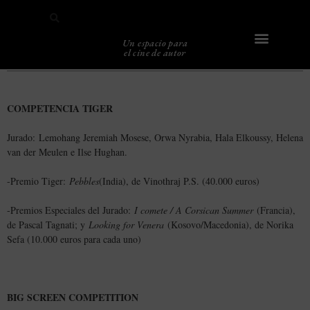
Un espacio para
el cine de autor
Sobre Caligari
COMPETENCIA TIGER
Jurado: Lemohang Jeremiah Mosese, Orwa Nyrabia, Hala Elkoussy, Helena
van der Meulen e Ilse Hughan.
-Premio Tiger:
Pebbles
(India), de Vinothraj P.S. (40.000 euros)
-Premios Especiales del Jurado:
I comete / A Corsican Summer
(Francia),
de Pascal Tagnati; y
Looking for Venera
(Kosovo/Macedonia), de Norika
Sefa (10.000 euros para cada uno)
BIG SCREEN COMPETITION