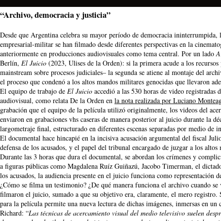
“
Archivo, democracia y justicia
”
Desde que Argentina celebra su mayor período de democracia ininterrumpida, la
empresarial-militar se han filmado desde diferentes perspectivas en la cinemat
anteriormente en producciones audiovisuales como tema central. Por un lado
A
Berlín,
El Juicio
(2023, Ulises de la Orden): si la primera acude a los recursos pr
mainstream sobre procesos judiciales– la segunda se atiene al montaje del arch
el proceso que condenó a los altos mandos militares genocidas que llevaron adel
El equipo de trabajo de
El Juicio
accedió a las 530 horas de video registradas 
audiovisual, como relata De la Orden en
la nota realizada por Luciano Montea
grabación que el equipo de la película utilizó originalmente, los videos del ac
enviaron en grabaciones vhs caseras de manera posterior al juicio durante la d
largometraje final, estructurado en diferentes escenas separadas por medio de i
El documental hace hincapié en la incisiva acusación argumental del fiscal Jul
defensa de los acusados, y el papel del tribunal encargado de juzgar a los altos
Durante las 3 horas que dura el documental, se abordan los crímenes y complic
a figuras públicas como Magdalena Ruíz Guiñazú, Jacobo Timerman, el dictador 
los acusados, la audiencia presente en el juicio funciona como representación 
¿Cómo se filma un testimonio? ¿De qué manera funciona el archivo cuando se v
filmaron el juicio, sumado a que su objetivo era, claramente, el mero registro
para la película permite una nueva lectura de dichas imágenes, inmersas en un ci
Richard: “
Las técnicas de acercamiento visual del medio televisivo suelen desp