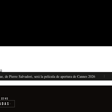
AS
Pierre Salvadori, será la película de apertura de Cannes 2026
El oí
· 22 hs
adas
›