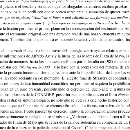
ado cerca ni demasiado lejos) que permite cuidar los límites de resguardo de lo 
 el juicio, o el desdén y sorna con que los abogados defensores reciben pruebas, i
 nuca y los ¾ de perfil con que se acerca acrecienta la sensación de querer trasp
stigos de espaldas. “
Analizar el buen o mal cálculo de las formas y los medios e
a crítica de la memoria que (…) debe ejercer su vigilancia crítica sobre los dist
de la ficción permiten el primer plano en la reconstrucción del testimonio de A
ante el testimonio original –de una duración real de una hora y cuarenta minuto
 género. También afirma que nunca es inocente la selectividad de un encuadre. I
 al
intervenir el archivo solo a través del montaje, construye un relato que no 
as infiltraciones de Alfredo Astiz y la lucha de las Madres de Plaza de Mayo, la
ación de menores, hasta las amenazas recibidas por la fiscalía en 1985 durante el
ionistas del
“No fueron 30.000
”, y lo hace con la propia voz del material de ar
te la presunta inocencia, sino que reclama ante la imposibilidad, dada por las v
a llevando adelante en ese momento. El alegato final de Strassera es contundent
los crímenes de lesa humanidad cometidos, no permiten ni siquiera la posibilidad
ionan en un puro presente, posibilitando el ejercicio del duelo ante el trauma c
os en los informes de la CONADEP, posteriormente publicados en el libro
Nunca
 orden el día: es sintomatológico, no solo que se vuelva a este hecho histórico co
meno que posiblemente no se circunscriba solo a las formas narrativas de la pel
menos alcance. Puede parecer un ejercicio injusto la comparación ambas producci
 necesariamente se reflejen entre sí mismas. ¿Veríamos de la misma forma a Str
adre de Plaza de Mayo que se retira de la sala de audiencia en compañía de un
nco de la cabeza en la película candidata al Oscar?
Cabe la pregunta si el boo