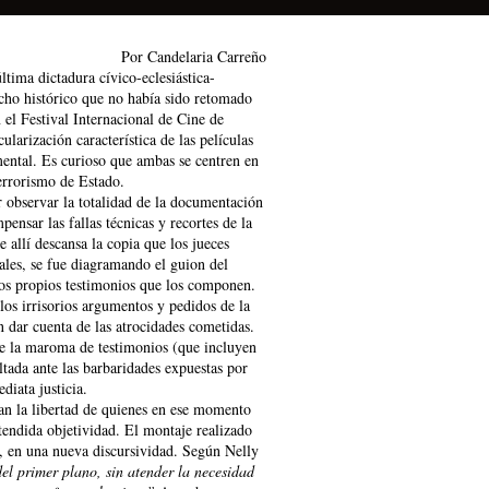
Por Candelaria Carreño
tima dictadura cívico-eclesiástica-
echo histórico que no había sido retomado
 el Festival Internacional de Cine de
ularización característica de las películas
mental. Es curioso que ambas se centren en
Terrorismo de Estado.
r observar la totalidad de la documentación
nsar las fallas técnicas y recortes de la
 allí descansa la copia que los jueces
ales, se fue diagramando el guion del
 los propios testimonios que los componen.
los irrisorios argumentos y pedidos de la
n dar cuenta de las atrocidades cometidas.
de la maroma de testimonios (que incluyen
tada ante las barbaridades expuestas por
diata justicia.
an la libertad de quienes en ese momento
tendida objetividad. El montaje realizado
to, en una nueva discursividad. Según Nelly
el primer plano, sin atender la necesidad