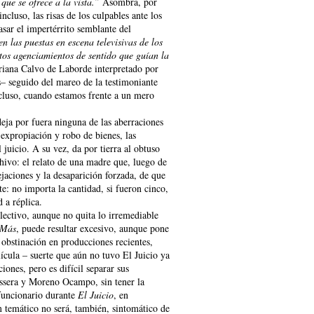
que se ofrece a la vista.”
Asombra, por
ncluso, las risas de los culpables ante los
asar el impertérrito semblante del
n las puestas en escena televisivas de los
intos agenciamientos de sentido que guían la
driana Calvo de Laborde interpretado por
s– seguido del mareo de la testimoniante
ncluso, cuando estamos frente a un mero
deja por fuera ninguna de las aberraciones
 expropiación y robo de bienes, las
 juicio. A su vez, da por tierra al obtuso
chivo: el relato de una madre que, luego de
ejaciones y la desaparición forzada, de que
e: no importa la cantidad, si fueron cinco,
 a réplica.
olectivo, aunque no quita lo irremediable
 Más
, puede resultar excesivo, aunque pone
n obstinación en producciones recientes,
ícula – suerte que aún no tuvo El Juicio ya
ones, pero es difícil separar sus
assera y Moreno Ocampo, sin tener la
 funcionario durante
El Juicio
, en
m temático no será, también, sintomático de