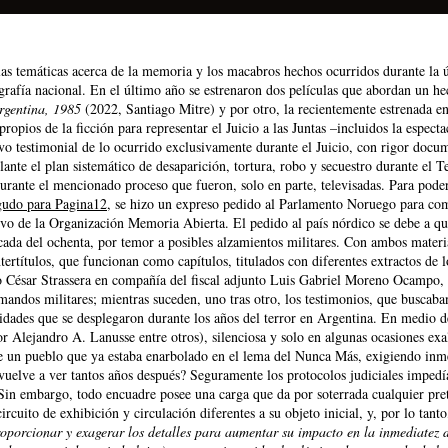
s temáticas acerca de la memoria y los macabros hechos ocurridos durante la úl
ografía nacional. En el último año se estrenaron dos películas que abordan un h
rgentina, 1985
(2022, Santiago Mitre) y por otro, la recientemente estrenada en
opios de la ficción para representar el Juicio a las Juntas –incluidos la espectac
ivo testimonial de lo ocurrido exclusivamente durante el Juicio, con rigor docu
ante el plan sistemático de desaparición, tortura, robo y secuestro durante el 
durante el mencionado proceso que fueron, solo en parte, televisadas. Para pode
gudo para Pagina12
, se hizo un expreso pedido al Parlamento Noruego para compe
ervo de la Organización Memoria Abierta. El pedido al país nórdico se debe a que
écada del ochenta, por temor a posibles alzamientos militares. Con ambos materi
ntertítulos, que funcionan como capítulos, titulados con diferentes extractos de
io César Strassera en compañía del fiscal adjunto Luis Gabriel Moreno Ocampo, 
 mandos militares; mientras suceden, uno tras otro, los testimonios, que buscaba
idades que se desplegaron durante los años del terror en Argentina. En medio 
Alejandro A. Lanusse entre otros), silenciosa y solo en algunas ocasiones exal
de un pueblo que ya estaba enarbolado en el lema del Nunca Más, exigiendo inme
uelve a ver tantos años después? Seguramente los protocolos judiciales impedí
. Sin embargo, todo encuadre posee una carga que da por soterrada cualquier pre
rcuito de exhibición y circulación diferentes a su objeto inicial, y, por lo tan
roporcionar y exagerar los detalles para aumentar su impacto en la inmediatez d