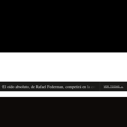
do absoluto, de Rafael Federman, competirá en la competencia internacional d
VER TODAS →