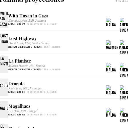
Cine de a
With Hasan in Gaza
×
Kamal Aljafari, 2025, Palestina
Caligari Autores
· Dos proyecciones · Malba Cine
Lost Highway
×
David Lynch, 1997, Estados Unidos
American Cinemateque at Caligari
· Única · Gaumont
La Pianiste
×
Michael Haneke, 2001, Francia
American Cinemateque at Caligari
· Única · Gaumont
Dracula
×
Radu Jude, 2025, Rumania
Caligari Autores
· Dos proyecciones · Malba Cine
Magalhaes
×
Lav Diaz, 2025, Portugal
Caligari Autores
· Dos proyecciones · Malba Cine