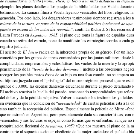
de resguardar el cálculo (moral, ético) en torno a la justa distancia (ni demasi
ejemplo, los planos detalles a los pasajes de la biblia leídos por Videla durante
testimonios. La cámara filma a Videla leyendo versículos del libro religioso, la
genocida. Por otro lado, los desgarradores testimonios siempre registran a los te
relatos de la tortura, es parte de la responsabilidad político-intelectual de un
puesta en escena de los actos del recorda
r”, continúa Richard. Si los recursos 
Laura Paredes en
Argentina, 1985
, el plano que toma la figura de espaldas dur
cuando se retira del estrado, pone de manifiesto las estrategias acordes a cada
registro judicial.
El acierto de
El Juicio
radica en la inherencia propia de su género. Por un lado
cometidas por los grupos de tareas comandados por las juntas militares: desde l
complicidades empresariales y eclesiásticas, los vuelos de la muerte y la apropi
pensamiento de la
“teoría de los dos demonios
”, incluso a las obsesiones negac
recoger los posibles restos óseos de su hijo en una fosa común, no se ampara an
su hijo sea juzgado con el “privilegio” del mismo régimen procesal que se estab
quince o 30.000, las escenas dantescas escuchadas durante el juicio detallando 
El archivo reactiva la huella del pasado, tensionando temporalidades que reflex
del dolor y de la pérdida subjetiva. Volver a escuchar los testimonios ya leíd
en evidencia que la condición de “
necesariedad
” de ciertas películas está a la
sino también la recepción del público. Especialmente la película de Mitre –fenó
que no estrenó en Argentina, pero presuntamente dada sus características, con 
visionados, y sus lecturas se espejan como formas que se enfrentan, aunque no
recapitulación ficcional de
Argentina, 1985
? ¿Qué nos muestra el plano de la m
contraparte al supuesto accionar obediente de la mujer sacándose el pañuelo bla