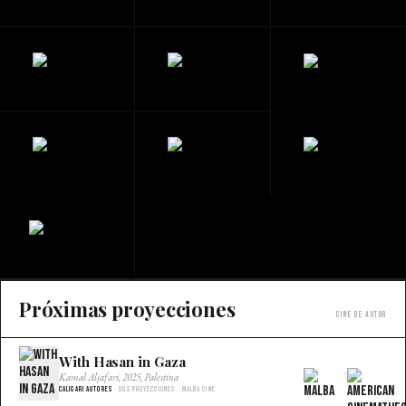
Próximas proyecciones
Cine de autor
With Hasan in Gaza
×
Kamal Aljafari, 2025, Palestina
Caligari Autores
· Dos proyecciones · Malba Cine