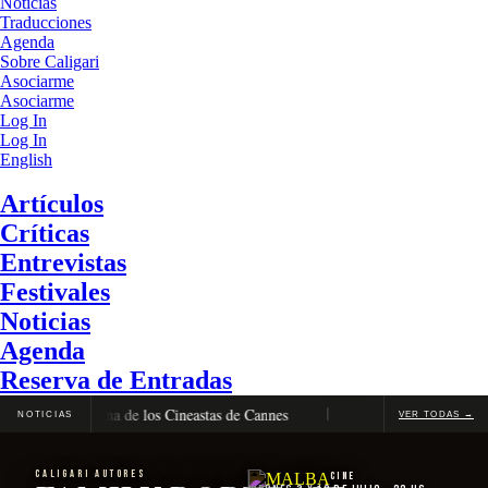
Noticias
Traducciones
Agenda
Sobre Caligari
Asociarme
Asociarme
Log In
Log In
English
Artículos
Críticas
Entrevistas
Festivales
Noticias
Agenda
Reserva de Entradas
ro en la Quincena de los Cineastas de Cannes
La Vénus Électrique, 
NOTICIAS
VER TODAS →
CALIGARI AUTORES
Cine