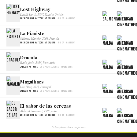
Lost Highway
×
David Lynch, 1997, Estados Unidos
American Cinemateque at Caligari
· Única · Gaumont
La Pianiste
×
Michael Haneke, 2001, Francia
American Cinemateque at Caligari
· Única · Gaumont
Dracula
×
Radu Jude, 2025, Rumania
Caligari Autores
· Dos proyecciones · Malba Cine
Magalhaes
×
Lav Diaz, 2025, Portugal
Caligari Autores
· Dos proyecciones · Malba Cine
El sabor de las cerezas
×
Abbas Kiarostami, 1997, Irán
American Cinemateque at Caligari
· Única · Gaumont
Fechas y horarios a confirmar