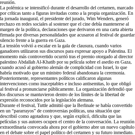
reunión.
La polémica se intensificó durante el desarrollo del certamen, marcado
por críticas tanto a figuras invitadas como a la propia organización. En
la jornada inaugural, el presidente del jurado, Wim Wenders, generó
rechazo en redes sociales al sostener que el cine debía mantenerse al
margen de la política, declaraciones que derivaron en una carta abierta
firmada por diversas personalidades que acusaron al festival de guardar
silencio frente a la guerra en Gaza.
La tensión volvió a escalar en la gala de clausura, cuando varios
ganadores utilizaron sus discursos para expresar apoyo a Palestina. El
momento más controvertido ocurrió tras el premio otorgado al director
palestino Abdallah Al-Khatib por su película sobre el asedio en Gaza,
cuando acusó al gobierno alemán de complicidad con Israel, lo que
habría motivado que un ministro federal abandonara la ceremonia.
Posteriormente, representantes políticos calificaron algunas
intervenciones como inaceptables e incluso antisemitas, lo que obligó
al festival a pronunciarse públicamente. La organización defendió que
los discursos se mantuvieron dentro de los límites de la libertad de
expresión reconocidos por la legislación alemana.
Durante el festival, Tuttle admitió que la Berlinale se había convertido
en un “pararrayos” de controversias políticas, una situación que
describió como agotadora y que, según explicó, dificulta que las
películas y sus autores ocupen el centro de la conversación. La reunión
extraordinaria convocada ahora por el gobierno abre un nuevo capítulo
en el debate sobre el papel político del certamen y su futuro inmediato.