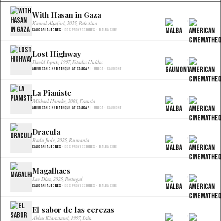
With Hasan in Gaza
×
Kamal Aljafari, 2025, Palestina
Caligari Autores
· Dos proyecciones · Malba Cine
Lost Highway
×
David Lynch, 1997, Estados Unidos
American Cinemateque at Caligari
· Única · Gaumont
La Pianiste
×
Michael Haneke, 2001, Francia
American Cinemateque at Caligari
· Única · Gaumont
Dracula
×
Radu Jude, 2025, Rumania
Caligari Autores
· Dos proyecciones · Malba Cine
Magalhaes
×
Lav Diaz, 2025, Portugal
Caligari Autores
· Dos proyecciones · Malba Cine
El sabor de las cerezas
×
Abbas Kiarostami, 1997, Irán