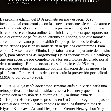
Entradas
reserva tu lugar
›
De LUCY KERR
La próxima edición del D’A promete ser muy especial. A su
incondicional compromiso con las nuevas corrientes de cine de autor e
independiente global, se unirá que la próxima entrega del certamen
barcelonés se celebrará online. Una iniciativa pionera que supone, no
solo el estreno de películas del circuito en España, sino que también
abre un nuevo vano para la exhibición por parte de los festivales,
damnificados por la crisis sanitaria en la que nos encontramos. Para
ello el D’A se alía con Filmin, la plataforma más importante de nuestro
país, para ofrecernos 45 largometrajes y 20 cortometrajes. Un catálogo
que será accesible por completo para los suscriptores del citado portal
de «streaming». Para los no-suscritos el precio es de 25 euros, un
servicio que estará acompañado por una afiliación de tres meses a la
plataforma. Otras variantes de acceso serán la proyección por película
(3,95€) o por corto (0.95€).
El D’A 2020 ya había adelantado semanas atrás que le dedicaría una
retrospectiva a la cineasta austríaca Jessica Hausner y que abriría el
evento con la emisión de
Habitación 212
, la última cinta de
Christopher Honoré, que se presentó en Un Certain Regard del pasado
Festival de Cannes. A estos trabajos se unen los últimos filmes de
Kiyoshi Kurosawa, Arnaud Desplechin, Werner Herzog, Lou Ye y