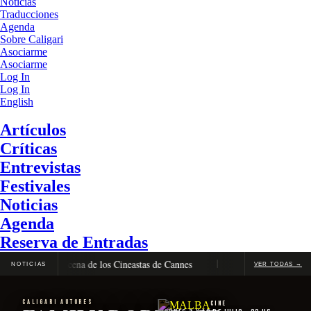
Noticias
Traducciones
Agenda
Sobre Caligari
Asociarme
Asociarme
Log In
Log In
English
Artículos
Críticas
Entrevistas
Festivales
Noticias
Agenda
Reserva de Entradas
 Oro en la Quincena de los Cineastas de Cannes
La Vénus Électrique
NOTICIAS
VER TODAS →
CALIGARI AUTORES
Cine