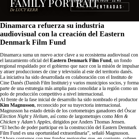
FAMILY PORTRAIT
Viernes 3 y 10 de julio · 22 hs
Entradas
reserva tu lugar
›
De LUCY KERR
Dinamarca refuerza su industria
audiovisual con la creación del Eastern
Denmark Film Fund
Dinamarca suma un nuevo actor clave a su ecosistema audiovisual con
el lanzamiento oficial del
Eastern Denmark Film Fund
, un fondo
regional respaldado por el gobierno que nace con la misión de impulsar
y atraer producciones de cine y televisión al este del territorio danés.
La iniciativa ha sido desarrollada en colaboración con el Instituto de
Cine Danés (Danish Film Institute) y varios municipios socios, y forma
parte de una estrategia más amplia para consolidar a la región como un
polo de producción competitivo a nivel internacional.
Al frente de la fase inicial de desarrollo ha sido nombrado el productor
Kim Magnusson
, reconocido por su trayectoria internacional.
Magnusson ha estado detrás de los cortometrajes ganadores del Óscar
Election Night
y
Helium
, así como de largometrajes como
Men &
Chicken
y
Adam’s Apples
, dirigidos por Anders Thomas Jensen.
“El hecho de poder participar en la construcción del Eastern Denmark
Film Fund es una oportunidad extraordinaria”, señaló Magnusson.
“Ahora contamos con tres fondos regionales que, en conjunto, cubren