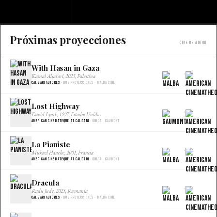
Próximas proyecciones
Cine de autor
With Hasan in Gaza
×
Kamal Aljafari, 2025, Palestina
Caligari Autores
· Dos proyecciones · Malba Cine
Lost Highway
×
David Lynch, 1997, Estados Unidos
American Cinemateque at Caligari
· Única · Gaumont
La Pianiste
×
Michael Haneke, 2001, Francia
American Cinemateque at Caligari
· Única · Gaumont
Dracula
×
Radu Jude, 2025, Rumania
Caligari Autores
· Dos proyecciones · Malba Cine