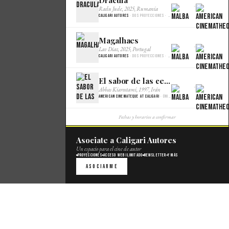
Dracula
×
Radu Jude, 2025, Rumania
Caligari Autores
· Dos proyecciones · Malba Cine
Magalhaes
×
Lav Diaz, 2025, Portugal
Caligari Autores
· Dos proyecciones · Malba Cine
El sabor de las cerezas
×
Abbas Kiarostami, 1997, Irán
American Cinemateque at Caligari
· Única · Gaumont
Fechas y horarios a confirmar
Asociate a Caligari Autores
Un espacio para el cine de autor
Proyecciones
Acceso web ilimitado
Newsletter
Y más
Asociarme