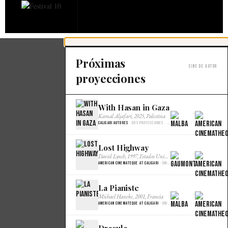
Próximas
Cine de autor
proyecciones
With Hasan in Gaza
×
Kamal Aljafari, 2025, Palestina
Caligari Autores
· Dos proyecciones · Malba Cine
Lost Highway
×
David Lynch, 1997, Estados Unidos
American Cinemateque at Caligari
· Única · Gaumont
La Pianiste
×
Michael Haneke, 2001, Francia
American Cinemateque at Caligari
· Única · Gaumont