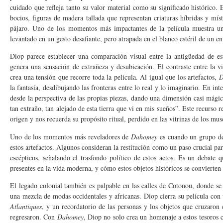
cuidado que refleja tanto su valor material como su significado histórico. 
bocios, figuras de madera tallada que representan criaturas híbridas y m
pájaro. Uno de los momentos más impactantes de la película muestra un
levantado en un gesto desafiante, pero atrapada en el blanco estéril de un en
Diop parece establecer una comparación visual entre la antigüedad de es
genera una sensación de extrañeza y desubicación. El contraste entre la vi
crea una tensión que recorre toda la película. Al igual que los artefactos,
D
la fantasía, desdibujando las fronteras entre lo real y lo imaginario. En int
desde la perspectiva de las propias piezas, dando una dimensión casi mág
tan extraño, tan alejado de esta tierra que vi en mis sueños”. Este recurso r
origen y nos recuerda su propósito ritual, perdido en las vitrinas de los mu
Uno de los momentos más reveladores de
Dahomey
es cuando un grupo de 
estos artefactos. Algunos consideran la restitución como un paso crucial pa
escépticos, señalando el trasfondo político de estos actos. Es un debate 
presentes en la vida moderna, y cómo estos objetos históricos se convierten 
El legado colonial también es palpable en las calles de Cotonou, donde s
una mezcla de modas occidentales y africanas. Diop cierra su película con
Atlantiques
, y un recordatorio de las personas y los objetos que cruzaron
regresaron. Con
Dahomey
, Diop no solo crea un homenaje a estos tesoros cu