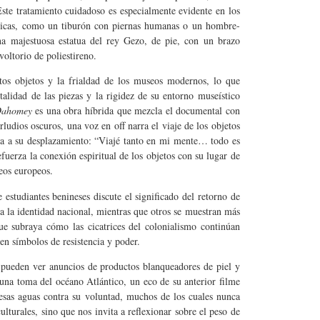
Este tratamiento cuidadoso es especialmente evidente en los
ísticas, como un tiburón con piernas humanas o un hombre-
a majestuosa estatua del rey Gezo, de pie, con un brazo
voltorio de poliestireno.
tos objetos y la frialdad de los museos modernos, lo que
talidad de las piezas y la rigidez de su entorno museístico
ahomey
es una obra híbrida que mezcla el documental con
erludios oscuros, una voz en off narra el viaje de los objetos
ica a su desplazamiento: “Viajé tanto en mi mente… todo es
efuerza la conexión espiritual de los objetos con su lugar de
seos europeos.
estudiantes benineses discute el significado del retorno de
ra la identidad nacional, mientras que otros se muestran más
que subraya cómo las cicatrices del colonialismo continúan
en símbolos de resistencia y poder.
e pueden ver anuncios de productos blanqueadores de piel y
 una toma del océano Atlántico, un eco de su anterior filme
 esas aguas contra su voluntad, muchos de los cuales nunca
lturales, sino que nos invita a reflexionar sobre el peso de