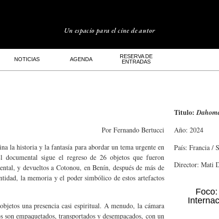
Un espacio para el cine de autor
RESERVA DE
NOTICIAS
AGENDA
ENTRADAS
Titulo:
Dahom
Por
Fernando Bertucci
Año: 2024
a la historia y la fantasía para abordar un tema urgente en
País: Francia / 
El documental sigue el regreso de 26 objetos que fueron
Director: Mati 
ental, y devueltos a Cotonou, en Benín, después de más de
entidad, la memoria y el poder simbólico de estos artefactos
Foco:
Interna
 objetos una presencia casi espiritual. A menudo, la cámara
tos son empaquetados, transportados y desempacados, con un