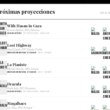
róximas proyecciones
Cine de a
With Hasan in Gaza
×
Kamal Aljafari, 2025, Palestina
Caligari Autores
· Dos proyecciones · Malba Cine
Lost Highway
×
David Lynch, 1997, Estados Unidos
American Cinemateque at Caligari
· Única · Gaumont
La Pianiste
×
Michael Haneke, 2001, Francia
American Cinemateque at Caligari
· Única · Gaumont
Dracula
×
Radu Jude, 2025, Rumania
Caligari Autores
· Dos proyecciones · Malba Cine
Magalhaes
×
Lav Diaz, 2025, Portugal