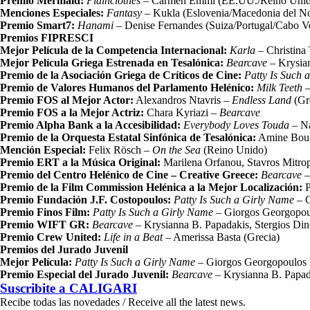
Premio Mermaid:
Plainclothes
– Carmen Emmi (EE.UU./Reino Unid
Menciones Especiales:
Fantasy
– Kukla (Eslovenia/Macedonia del No
Premio Smart7:
Hanami
– Denise Fernandes (Suiza/Portugal/Cabo V
Premios FIPRESCI
Mejor Película de la Competencia Internacional:
Karla
– Christina
Mejor Película Griega Estrenada en Tesalónica:
Bearcave
– Krysian
Premio de la Asociación Griega de Críticos de Cine:
Patty Is Such 
Premio de Valores Humanos del Parlamento Helénico:
Milk Teeth
–
Premio FOS al Mejor Actor:
Alexandros Ntavris –
Endless Land
(Gr
Premio FOS a la Mejor Actriz:
Chara Kyriazi –
Bearcave
Premio Alpha Bank a la Accesibilidad:
Everybody Loves Touda
– Na
Premio de la Orquesta Estatal Sinfónica de Tesalónica:
Amine Bou
Mención Especial:
Felix Rösch –
On the Sea
(Reino Unido)
Premio ERT a la Música Original:
Marilena Orfanou, Stavros Mitro
Premio del Centro Helénico de Cine – Creative Greece:
Bearcave
–
Premio de la Film Commission Helénica a la Mejor Localización:
P
Premio Fundación J.F. Costopoulos:
Patty Is Such a Girly Name
– G
Premio Finos Film:
Patty Is Such a Girly Name
– Giorgos Georgopou
Premio WIFT GR:
Bearcave
– Krysianna B. Papadakis, Stergios Di
Premio Crew United:
Life in a Beat
– Amerissa Basta (Grecia)
Premios del Jurado Juvenil
Mejor Película:
Patty Is Such a Girly Name
– Giorgos Georgopoulos
Premio Especial del Jurado Juvenil:
Bearcave
– Krysianna B. Papad
Suscribite a
CALIGARI
Recibe todas las novedades / Receive all the latest news.