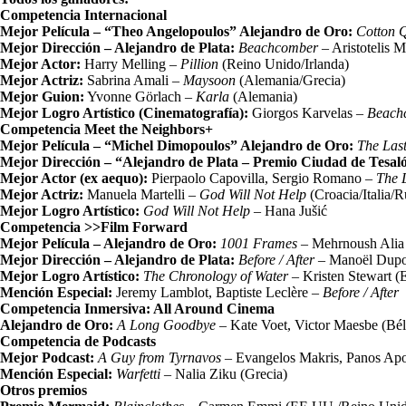
Competencia Internacional
Mejor Película – “Theo Angelopoulos” Alejandro de Oro:
Cotton 
Mejor Dirección – Alejandro de Plata:
Beachcomber
– Aristotelis 
Mejor Actor:
Harry Melling –
Pillion
(Reino Unido/Irlanda)
Mejor Actriz:
Sabrina Amali –
Maysoon
(Alemania/Grecia)
Mejor Guion:
Yvonne Görlach –
Karla
(Alemania)
Mejor Logro Artístico (Cinematografía):
Giorgos Karvelas –
Beach
Competencia Meet the Neighbors+
Mejor Película – “Michel Dimopoulos” Alejandro de Oro:
The Las
Mejor Dirección – “Alejandro de Plata – Premio Ciudad de Tesal
Mejor Actor (ex aequo):
Pierpaolo Capovilla, Sergio Romano –
The 
Mejor Actriz:
Manuela Martelli –
God Will Not Help
(Croacia/Italia/
Mejor Logro Artístico:
God Will Not Help
– Hana Jušić
Competencia >>Film Forward
Mejor Película – Alejandro de Oro:
1001 Frames
– Mehrnoush Alia
Mejor Dirección – Alejandro de Plata:
Before / After
– Manoël Dupon
Mejor Logro Artístico:
The Chronology of Water
– Kristen Stewart (
Mención Especial:
Jeremy Lamblot, Baptiste Leclère –
Before / After
Competencia Inmersiva: All Around Cinema
Alejandro de Oro:
A Long Goodbye
– Kate Voet, Victor Maesbe (Bél
Competencia de Podcasts
Mejor Podcast:
A Guy from Tyrnavos
– Evangelos Makris, Panos Apok
Mención Especial:
Warfetti
– Nalia Ziku (Grecia)
Otros premios