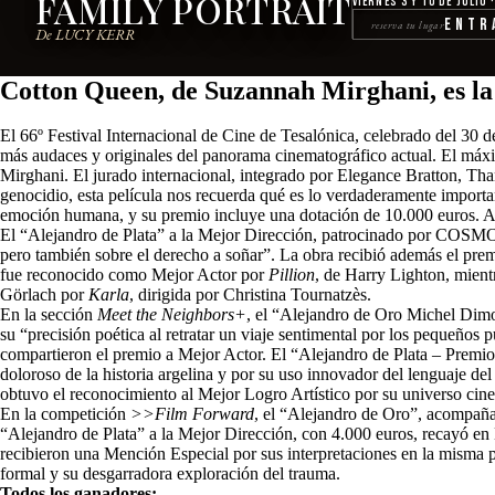
FAMILY PORTRAIT
Viernes 3 y 10 de julio 
Entr
reserva tu lugar
De LUCY KERR
Cotton Queen, de Suzannah Mirghani, es la 
El 66º Festival Internacional de Cine de Tesalónica, celebrado del 30
más audaces y originales del panorama cinematográfico actual. El máx
Mirghani. El jurado internacional, integrado por Elegance Bratton, T
genocidio, esta película nos recuerda qué es lo verdaderamente importa
emoción humana, y su premio incluye una dotación de 10.000 euros. A
El “Alejandro de Plata” a la Mejor Dirección, patrocinado por COSM
pero también sobre el derecho a soñar”. La obra recibió además el prem
fue reconocido como Mejor Actor por
Pillion
, de Harry Lighton, mient
Görlach por
Karla
, dirigida por Christina Tournatzès.
En la sección
Meet the Neighbors+
, el “Alejandro de Oro Michel Dim
su “precisión poética al retratar un viaje sentimental por los pequeño
compartieron el premio a Mejor Actor. El “Alejandro de Plata – Premi
doloroso de la historia argelina y por su uso innovador del lenguaje de
obtuvo el reconocimiento al Mejor Logro Artístico por su universo cin
En la competición
>>Film Forward
, el “Alejandro de Oro”, acompaña
“Alejandro de Plata” a la Mejor Dirección, con 4.000 euros, recayó 
recibieron una Mención Especial por sus interpretaciones en la misma 
formal y su desgarradora exploración del trauma.
Todos los ganadores: