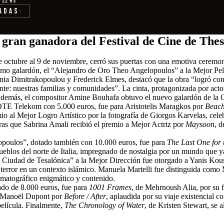
· 22 hs
adas
›
gran ganadora del Festival de Cine de Thes
 de octubre al 9 de noviembre, cerró sus puertas con una emotiva cerem
imo galardón, el “Alejandro de Oro Theo Angelopoulos” a la Mejor Pel
hania Dimitrakopoulou y Frederick Elmes, destacó que la obra “logró 
nte: nuestras familias y comunidades”. La cinta, protagonizada por act
demás, el compositor Amine Bouhafa obtuvo el nuevo galardón de la Or
OTE Telekom con 5.000 euros, fue para Aristotelis Maragkos por
Beac
io al Mejor Logro Artístico por la fotografía de Giorgos Karvelas, cel
ras que Sabrina Amali recibió el premio a Mejor Actriz por
Maysoon
, 
opoulos”, dotado también con 10.000 euros, fue para
The Last One for
s pueblos del norte de Italia, impregnado de nostalgia por un mundo que
o Ciudad de Tesalónica” a la Mejor Dirección fue otorgado a Yanis Ko
l terror en un contexto islámico. Manuela Martelli fue distinguida como
ematográfico enigmático y contenido.
do de 8.000 euros, fue para
1001 Frames
, de Mehrnoush Alia, por su f
en Manoël Dupont por
Before / After
, aplaudida por su viaje existencial 
película. Finalmente,
The Chronology of Water
, de Kristen Stewart, se 