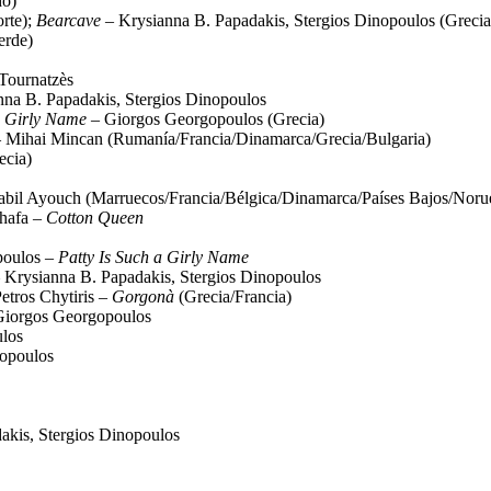
o)
rte);
Bearcave
– Krysianna B. Papadakis, Stergios Dinopoulos (Grecia
erde)
 Tournatzès
na B. Papadakis, Stergios Dinopoulos
a Girly Name
– Giorgos Georgopoulos (Grecia)
 Mihai Mincan (Rumanía/Francia/Dinamarca/Grecia/Bulgaria)
ecia)
bil Ayouch (Marruecos/Francia/Bélgica/Dinamarca/Países Bajos/Noru
hafa –
Cotton Queen
poulos –
Patty Is Such a Girly Name
 Krysianna B. Papadakis, Stergios Dinopoulos
etros Chytiris –
Gorgonà
(Grecia/Francia)
iorgos Georgopoulos
los
nopoulos
akis, Stergios Dinopoulos