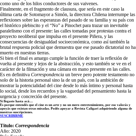
como uno de los hilos conductores de sus vaivenes.
Finalmente, en el fragmento de clausura, que sería en este caso la
última carta de Sotomayor a Simón, la directora Chilena interrumpe las
reflexiones sobre las esperanzas del pasado de su familia y su país con
el histórico plebiscito y el “No” a Pinochet para trazar un inevitable
paralelismo con el presente: las calles tomadas por protestas contra el
proyecto neoliberal que impulsa en el presente Piñera, y las
consecuencias de desigualdad socioeconómica, como así también la
brutal respuesta policial que demuestra que ese pasado dictatorial no ha
muerto en nuestras tierras.
Si bien el final es amargo cumple la función de traer la reflexión de
vuelta al presente y lejos de la abstracción, y esto también se ve en el
carácter de la filmación y una cámara en mano presente en las calles.
Es en definitiva
Correspondencia
un breve pero potente testamento no
solo de la historia personal sino la de un país, con la ambición de
mostrar la potencialidad del cine desde lo más íntimo y personal hasta
lo social, desde los recuerdos y la vaguedad del pensamiento hasta la
urgencia y concreción del presente.
Si llegaste hasta acá…
Es porque entendés que el cine es un arte y no un mero entretenimiento, por eso valorás y
apoyás que existan otras miradas. Podés apoyar a Revista Caligari adquiriendo alguna de
nuestras suscripciones.
SUSCRIBIRME
Titulo:
Correspondencia
Año: 2020