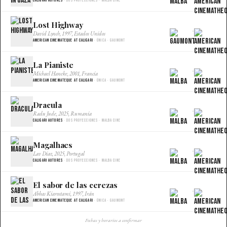
Caligari Autores
· Dos proyecciones · Malba Cine
Lost Highway
×
David Lynch, 1997, Estados Unidos
American Cinemateque at Caligari
· Única · Gaumont
La Pianiste
×
Michael Haneke, 2001, Francia
American Cinemateque at Caligari
· Única · Gaumont
Dracula
×
Radu Jude, 2025, Rumania
Caligari Autores
· Dos proyecciones · Malba Cine
Magalhaes
×
Lav Diaz, 2025, Portugal
Caligari Autores
· Dos proyecciones · Malba Cine
El sabor de las cerezas
×
Abbas Kiarostami, 1997, Irán
American Cinemateque at Caligari
· Única · Gaumont
Fechas y horarios a confirmar