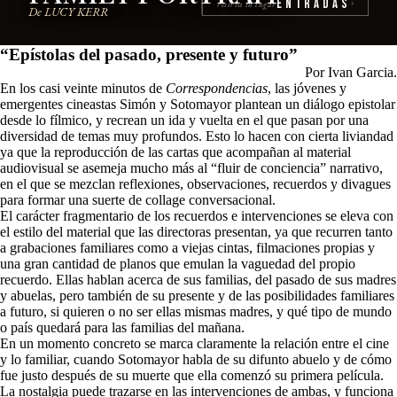
Entradas
reserva tu lugar
›
De LUCY KERR
“Epístolas del pasado, presente y futuro”
Por Ivan Garcia.
En los casi veinte minutos de
Correspondencias
, las jóvenes y
emergentes cineastas Simón y Sotomayor plantean un diálogo epistolar
desde lo fílmico, y recrean un ida y vuelta en el que pasan por una
diversidad de temas muy profundos. Esto lo hacen con cierta liviandad
ya que la reproducción de las cartas que acompañan al material
audiovisual se asemeja mucho más al “fluir de conciencia” narrativo,
en el que se mezclan reflexiones, observaciones, recuerdos y divagues
para formar una suerte de collage conversacional.
El carácter fragmentario de los recuerdos e intervenciones se eleva con
el estilo del material que las directoras presentan, ya que recurren tanto
a grabaciones familiares como a viejas cintas, filmaciones propias y
una gran cantidad de planos que emulan la vaguedad del propio
recuerdo. Ellas hablan acerca de sus familias, del pasado de sus madres
y abuelas, pero también de su presente y de las posibilidades familiares
a futuro, si quieren o no ser ellas mismas madres, y qué tipo de mundo
o país quedará para las familias del mañana.
En un momento concreto se marca claramente la relación entre el cine
y lo familiar, cuando Sotomayor habla de su difunto abuelo y de cómo
fue justo después de su muerte que ella comenzó su primera película.
La nostalgia puede trazarse en las intervenciones de ambas, y funciona