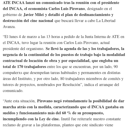
ATE INCAA lanzó un comunicado tras la reunión con el presidente
del INCAA, el economista Carlos Luis Pirovano
, designado en el
Javier Milei y detalló el plan de desfinanciamiento y
gobierno de
destrucción del cine nacional
que buscará llevar a cabo La Libertad
Avanza.
“El lunes 4 de marzo a las 13 horas a pedido de la Junta Interna de ATE en
el INCAA, tuvo lugar la reunión con Carlos Luis Pirovano, actual
Se llevó la agenda de las y los trabajadores, la
presidente del organismo.
urgencia de la continuidad de los puestos de trabajo bajo la modalidad
contractual de locación de obra y por especialidad, que engloba un
total de 170 trabajadores
entre los que se encuentran, por un lado, 90
compañerxs que desempeñan tareas habituales y permanentes en distintas
áreas del Instituto, y por otro lado, 80 trabajadores miembros de comités y
tutores de proyectos, nombrados por Resolución”, indica el arranque del
comunicado.
Pirovano negó rotundamente la posibilidad de dar
“Ante esta situación,
marcha atrás con la medida, caracterizando que el INCAA gastaba en
sueldos y funcionamiento más del 60 % de su presupuesto,
incumpliendo con la Ley de cine.
Inutil fue reiterarle nuestro constante
reclamo de gravar a las plataformas, planteo que este sindicato viene