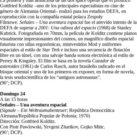
La primera y más ambiciosa de las dos space operas que el prolífico
Gottfried Kolditz –uno de los principales especialistas en cine de
género de Alemania Oriental– realizó para los estudios DEFA, en
coproducción con la compañía estatal polaca Zespoły
Filmowe.
Señales – Una aventura espacial
fue el atrevido intento de la
DEFA de superar a
2001: Una odisea del espacio
(1968) de Stanley
Kubrick. Fotografiada en 70mm, la película de Kolditz contiene planos
visualmente impresionantes del cosmos, un magnífico diseño espacial
futurista con sillas ergonómicas, minivestidos Mod y uniformes
espaciales al estilo de
Star Trek
e incluso una secuencia de flotación
libre en un túnel, con una salvaje banda sonora electrónica al estilo de
Perrey & Kingsley. El film se basa en la novela
Cazador de
asteroides
(1961) de Carlos Rasch, autor brasileño radicado en el
bloque oriental y uno de los primeros en exponer, en forma de novela,
la tesis seudocientífica de los “antiguos astronautas”.
(90’; DCP).
Domingo 24
A las 15 horas
Señales – Una aventura espacial
(
Signale – Ein Weltraumabenteuer
; República Democrática
Alemana/República Popular de Polonia; 1970)
Dirección: Gottfried Kolditz.
Con Piotr Pawlowski, Yevgeni Zharikov, Gojko Mitic.
(90’; DCP).