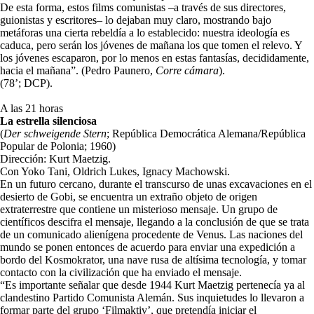
De esta forma, estos films comunistas –a través de sus directores,
guionistas y escritores– lo dejaban muy claro, mostrando bajo
metáforas una cierta rebeldía a lo establecido: nuestra ideología es
caduca, pero serán los jóvenes de mañana los que tomen el relevo. Y
los jóvenes escaparon, por lo menos en estas fantasías, decididamente,
hacia el mañana”. (Pedro Paunero,
Corre cámara
).
(78’; DCP).
A las 21 horas
La estrella silenciosa
(
Der schweigende Stern
; República Democrática Alemana/República
Popular de Polonia; 1960)
Dirección: Kurt Maetzig.
Con Yoko Tani, Oldrich Lukes, Ignacy Machowski.
En un futuro cercano, durante el transcurso de unas excavaciones en el
desierto de Gobi, se encuentra un extraño objeto de origen
extraterrestre que contiene un misterioso mensaje. Un grupo de
científicos descifra el mensaje, llegando a la conclusión de que se trata
de un comunicado alienígena procedente de Venus. Las naciones del
mundo se ponen entonces de acuerdo para enviar una expedición a
bordo del Kosmokrator, una nave rusa de altísima tecnología, y tomar
contacto con la civilización que ha enviado el mensaje.
“Es importante señalar que desde 1944 Kurt Maetzig pertenecía ya al
clandestino Partido Comunista Alemán. Sus inquietudes lo llevaron a
formar parte del grupo ‘Filmaktiv’, que pretendía iniciar el