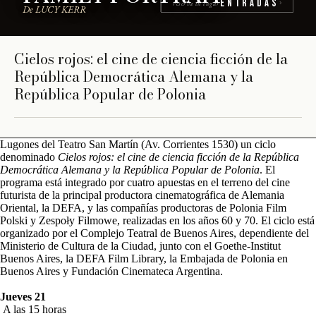
Entradas
reserva tu lugar
›
De LUCY KERR
SALA LUGONES
AGENDA - DEL 21 AL 26 DE MAYO -
Cielos rojos: el cine de ciencia ficción de la
SALA LUGONES
República Democrática Alemana y la
República Popular de Polonia
Lugones del Teatro San Martín (Av. Corrientes 1530) un ciclo
denominado
Cielos rojos: el cine de ciencia ficción de la República
Democrática Alemana y la República Popular de Polonia
. El
programa está integrado por cuatro apuestas en el terreno del cine
futurista de la principal productora cinematográfica de Alemania
Oriental, la DEFA, y las compañías productoras de Polonia Film
Polski y Zespoły Filmowe, realizadas en los años 60 y 70. El ciclo está
organizado por el Complejo Teatral de Buenos Aires, dependiente del
Ministerio de Cultura de la Ciudad, junto con el Goethe-Institut
Buenos Aires, la DEFA Film Library, la Embajada de Polonia en
Buenos Aires y Fundación Cinemateca Argentina.
Jueves 21
A las 15 horas