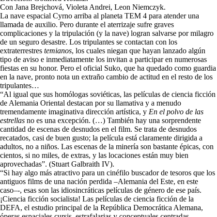
Con Jana Brejchová, Violeta Andrei, Leon Niemczyk.
La nave espacial Cyrno arriba al planeta TEM 4 para atender una
llamada de auxilio. Pero durante el aterrizaje sufre graves
complicaciones y la tripulación (y la nave) logran salvarse por milagro
de un seguro desastre. Los tripulantes se contactan con los
extraterrestres
temianos
, los cuales niegan que hayan lanzado algún
tipo de aviso e inmediatamente los invitan a participar en numerosas
fiestas en su honor. Pero el oficial Suko, que ha quedado como guardia
en la nave, pronto nota un extraño cambio de actitud en el resto de los
tripulantes…
“Al igual que sus homólogas soviéticas, las películas de ciencia ficción
de Alemania Oriental destacan por su llamativa y a menudo
tremendamente imaginativa dirección artística, y
En el polvo de las
estrellas
no es una excepción. (…) También hay una sorprendente
cantidad de escenas de desnudos en el film. Se trata de desnudos
recatados, casi de buen gusto; la película está claramente dirigida a
adultos, no a niños. Las escenas de la minería son bastante épicas, con
cientos, si no miles, de extras, y las locaciones están muy bien
aprovechadas”. (Stuart Galbraith IV).
“Si hay algo más atractivo para un cinéfilo buscador de tesoros que los
antiguos films de una nación perdida –Alemania del Este, en este
caso–-, esas son las idiosincráticas películas de género de ese país.
¡Ciencia ficción socialista! Las películas de ciencia ficción de la
DEFA, el estudio principal de la República Democrática Alemana,
óperas espaciales cursis, estrafalarias y conceptuales centradas,