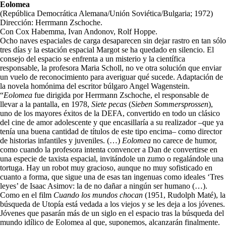
Eolomea
(República Democrática Alemana/Unión Soviética/Bulgaria; 1972)
Dirección: Herrmann Zschoche.
Con Cox Habemma, Ivan Andonov, Rolf Hoppe.
Ocho naves espaciales de carga desaparecen sin dejar rastro en tan sólo
tres días y la estación espacial Margot se ha quedado en silencio. El
consejo del espacio se enfrenta a un misterio y la científica
responsable, la profesora Maria Scholl, no ve otra solución que enviar
un vuelo de reconocimiento para averiguar qué sucede. Adaptación de
la novela homónima del escritor búlgaro Angel Wagenstein.
“
Eolomea
fue dirigida por Herrmann Zschoche, el responsable de
llevar a la pantalla, en 1978,
Siete pecas
(
Sieben Sommersprossen
),
uno de los mayores éxitos de la DEFA, convertido en todo un clásico
del cine de amor adolescente y que encasillaría a su realizador –que ya
tenía una buena cantidad de títulos de este tipo encima– como director
de historias infantiles y juveniles. (…)
Eolomea
no carece de humor,
como cuando la profesora intenta convencer a Dan de convertirse en
una especie de taxista espacial, invitándole un zumo o regalándole una
tortuga. Hay un robot muy gracioso, aunque no muy sofisticado en
cuanto a forma, que sigue una de esas tan ingenuas como ideales ‘Tres
leyes’ de Isaac Asimov: la de no dañar a ningún ser humano (…).
Como en el film
Cuando los mundos chocan
(1951, Rudolph Maté), la
búsqueda de Utopía está vedada a los viejos y se les deja a los jóvenes.
Jóvenes que pasarán más de un siglo en el espacio tras la búsqueda del
mundo idílico de Eolomea al que, suponemos, alcanzarán finalmente.