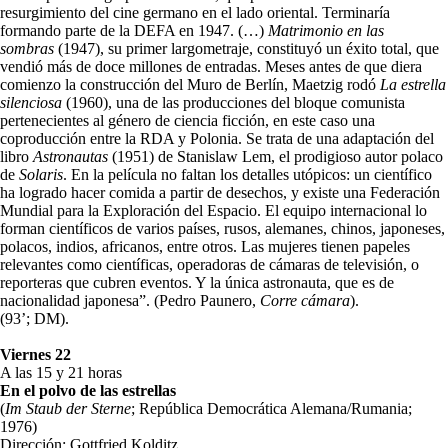
resurgimiento del cine germano en el lado oriental. Terminaría
formando parte de la DEFA en 1947. (…)
Matrimonio en las
sombras
(1947), su primer largometraje, constituyó un éxito total, que
vendió más de doce millones de entradas. Meses antes de que diera
comienzo la construcción del Muro de Berlín, Maetzig rodó
La estrella
silenciosa
(1960), una de las producciones del bloque comunista
pertenecientes al género de ciencia ficción, en este caso una
coproducción entre la RDA y Polonia. Se trata de una adaptación del
libro
Astronautas
(1951) de Stanislaw Lem, el prodigioso autor polaco
de
Solaris
. En la película no faltan los detalles utópicos: un científico
ha logrado hacer comida a partir de desechos, y existe una Federación
Mundial para la Exploración del Espacio. El equipo internacional lo
forman científicos de varios países, rusos, alemanes, chinos, japoneses,
polacos, indios, africanos, entre otros. Las mujeres tienen papeles
relevantes como científicas, operadoras de cámaras de televisión, o
reporteras que cubren eventos. Y la única astronauta, que es de
nacionalidad japonesa”. (Pedro Paunero,
Corre cámara
).
(93’; DM).
Viernes 22
A las 15 y 21 horas
En el polvo de las estrellas
(
Im Staub der Sterne
; República Democrática Alemana/Rumania;
1976)
Dirección: Gottfried Kolditz.