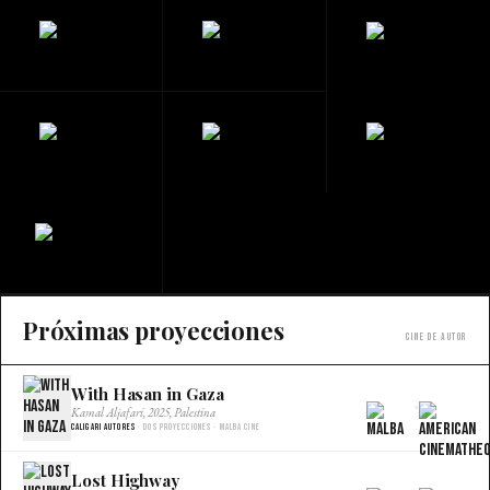
Próximas proyecciones
Cine de autor
With Hasan in Gaza
×
Kamal Aljafari, 2025, Palestina
Caligari Autores
· Dos proyecciones · Malba Cine
Lost Highway