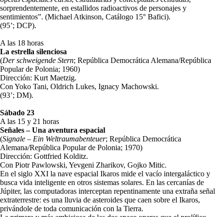
sorprendentemente, en estallidos radioactivos de personajes y
sentimientos”. (Michael Atkinson, Catálogo 15° Bafici).
(95’; DCP).
A las 18 horas
La estrella silenciosa
(
Der schweigende Stern
; República Democrática Alemana/República
Popular de Polonia; 1960)
Dirección: Kurt Maetzig.
Con Yoko Tani, Oldrich Lukes, Ignacy Machowski.
(93’; DM).
Sábado 23
A las 15 y 21 horas
Señales – Una aventura espacial
(
Signale – Ein Weltraumabenteuer
; República Democrática
Alemana/República Popular de Polonia; 1970)
Dirección: Gottfried Kolditz.
Con Piotr Pawlowski, Yevgeni Zharikov, Gojko Mitic.
En el siglo XXI la nave espacial Ikaros mide el vacío intergaláctico y
busca vida inteligente en otros sistemas solares. En las cercanías de
Júpiter, las computadoras interceptan repentinamente una extraña señal
extraterrestre: es una lluvia de asteroides que caen sobre el Ikaros,
privándole de toda comunicación con la Tierra.