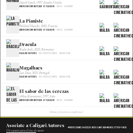
×
David Lynch, 1997, Estados Unidos
American Cinemateque at Caligari
· Única · Gaumont
La Pianiste
×
Michael Haneke, 2001, Francia
American Cinemateque at Caligari
· Única · Gaumont
Dracula
×
Radu Jude, 2025, Rumania
Caligari Autores
· Dos proyecciones · Malba Cine
Magalhaes
×
Lav Diaz, 2025, Portugal
Caligari Autores
· Dos proyecciones · Malba Cine
El sabor de las cerezas
×
Abbas Kiarostami, 1997, Irán
American Cinemateque at Caligari
· Única · Gaumont
Fechas y horarios a confirmar
Asociate a Caligari Autores
Proyecciones
Acceso web ilimitado
Newsletter
Y más
Un espacio para el cine de autor