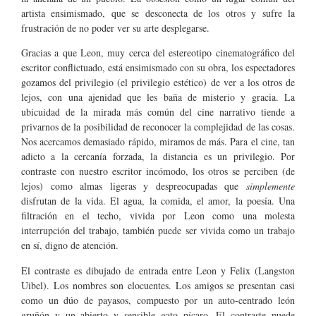
artista ensimismado, que se desconecta de los otros y sufre la
frustración de no poder ver su arte desplegarse.
Gracias a que Leon, muy cerca del estereotipo cinematográfico del
escritor conflictuado, está ensimismado con su obra, los espectadores
gozamos del privilegio (el privilegio estético) de ver a los otros de
lejos, con una ajenidad que les baña de misterio y gracia. La
ubicuidad de la mirada más común del cine narrativo tiende a
privarnos de la posibilidad de reconocer la complejidad de las cosas.
Nos acercamos demasiado rápido, miramos de más. Para el cine, tan
adicto a la cercanía forzada, la distancia es un privilegio. Por
contraste con nuestro escritor incómodo, los otros se perciben (de
lejos) como almas ligeras y despreocupadas que
simplemente
disfrutan de la vida. El agua, la comida, el amor, la poesía. Una
filtración en el techo, vivida por Leon como una molesta
interrupción del trabajo, también puede ser vivida como un trabajo
en sí, digno de atención.
El contraste es dibujado de entrada entre Leon y Felix (Langston
Uibel). Los nombres son elocuentes. Los amigos se presentan casi
como un dúo de payasos, compuesto por un auto-centrado león
gruñón y un abierto y sensible gato pícaro. El contraste puede