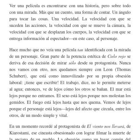
Ver una película es encontrarse con una historia, pero sobre todo
con una mirada. Más que un cuento, una forma de contar. Un ángulo
para tocar las cosas. Una velocidad. La velocidad con que se
suceden las acciones, la velocidad con que se mueve la cámara, la
velocidad con que se desplazan los cuerpos, la velocidad con que se
entrega información al espectador—en este caso, al personaje.
Hace mucho que no veía una película
tan
identificada con la mirada
de un personaje. Gran parte de la potencia estética de
Cielo rojo
se
deriva de esa decisión de mirar
sólo
desde su protagonista. Nunca
nos vamos con otro, nos quedamos siempre con Leon (Thomas
Schubert), que está como inmovilizado por su propia obsesión
laboral: ¡tiene que escribir! El trabajo, dice, no le permite meterse
al agua; entonces, ve de lejos cómo los otros se bañan. El mar está
lejos porque no entramos. El sexo está lejos porque nos molestan los
gemidos. El fuego está lejos hasta que nos quema. Vemos de lejos
porque el personaje está lejos—lejos del afecto que circula, entre los
otros, de un modo simple y vital.
En un momento recordé al protagonista de
El viento nos llevará
, de
Kiarostami, ese cineasta obsesionado con lograr filmar la muerte de
la anciana de un pueblo. La obsesión como un lugar común del