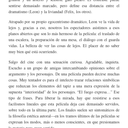
sentirse demasiado marcado, pero define esa distancia entre el
dramatismo (Leon) y la liviandad (Felix, los otros).
Atrapado por su propio egocentrismo dramático, Leon ve la vida de
lejos y, gracias a eso, nosotros los espectadores asistimos a esos
planos abiertos que son lo más hermoso de la película: el traslado de
una escalera, la preparación de una mesa, el diálogo con el guarda
vidas. La belleza de ver las cosas de lejos. El placer de no saber
muy bien qué está ocurriendo.
Salgo del cine con una sensación curiosa. Agradable, inquieta.
Escucho a un grupo de amigas intercambiando opiniones sobre el
argumento y los personajes. De una película pueden decirse muchas
cosas. Muy tentador es para el intelecto trazar relaciones simbólicas
que reduzcan los elementos del tapiz a una mera expresión de la
supuesta “interioridad” de los personajes. “El fuego expresa…” Ese
tipo de frases. Para liberar la mirada, hay que resistirse a esos
facilismos lineales que esta película deja casi demasiado servidos,
sobre todo en la última parte. Los finales suelen ser sintomáticos de
la filosofía estética autoral—en los tramos últimos de las películas se
expresan los modos, más o menos conscientes, en que presionamos
la materia para crear sentido.