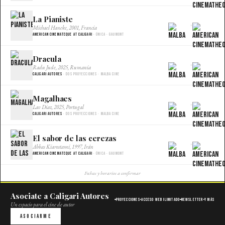
La Pianiste
×
Michael Haneke, 2001, Francia
American Cinemateque at Caligari
· Única · Gaumont
Dracula
×
Radu Jude, 2025, Rumania
Caligari Autores
· Dos proyecciones · Malba Cine
Magalhaes
×
Lav Diaz, 2025, Portugal
Caligari Autores
· Dos proyecciones · Malba Cine
El sabor de las cerezas
×
Abbas Kiarostami, 1997, Irán
American Cinemateque at Caligari
· Única · Gaumont
Fechas y horarios a confirmar
Asociate a Caligari Autores
Proyecciones
Acceso web ilimitado
Newsletter
Y más
Un espacio para el cine de autor
Asociarme