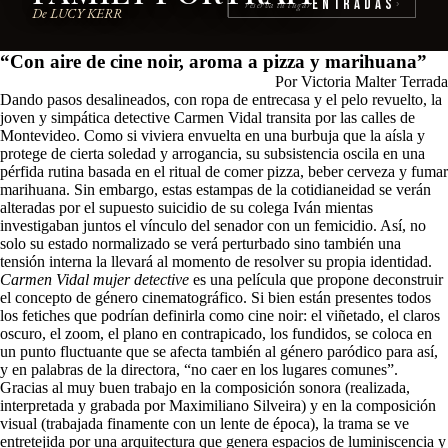
Entradas
reserva tu lugar
›
De LUCY KERR
“Con aire de cine noir, aroma a pizza y marihuana”
Por Victoria Malter Terrada
Dando pasos desalineados, con ropa de entrecasa y el pelo revuelto, la
joven y simpática detective Carmen Vidal transita por las calles de
Montevideo. Como si viviera envuelta en una burbuja que la aísla y
protege de cierta soledad y arrogancia, su subsistencia oscila en una
pérfida rutina basada en el ritual de comer pizza, beber cerveza y fumar
marihuana. Sin embargo, estas estampas de la cotidianeidad se verán
alteradas por el supuesto suicidio de su colega Iván mientas
investigaban juntos el vínculo del senador con un femicidio. Así, no
solo su estado normalizado se verá perturbado sino también una
tensión interna la llevará al momento de resolver su propia identidad.
Carmen Vidal mujer detective
es una película que propone deconstruir
el concepto de género cinematográfico. Si bien están presentes todos
los fetiches que podrían definirla como cine noir: el viñetado, el claros
oscuro, el zoom, el plano en contrapicado, los fundidos, se coloca en
un punto fluctuante que se afecta también al género paródico para así,
y en palabras de la directora, “no caer en los lugares comunes”.
Gracias al muy buen trabajo en la composición sonora (
realizada,
interpretada y grabada por Maximiliano Silveira
) y en la composición
visual (trabajada finamente con un lente de época), la trama se ve
entretejida por una arquitectura que genera espacios de luminiscencia y