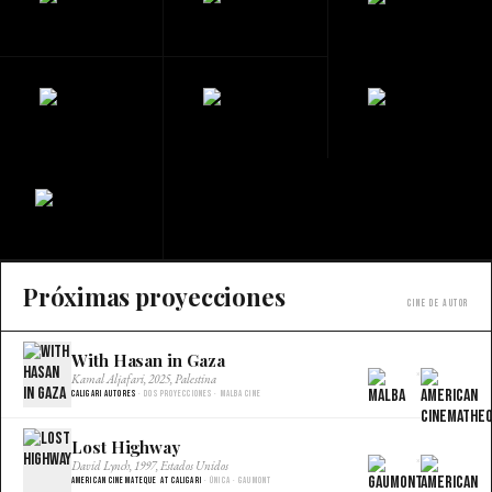
Próximas proyecciones
Cine de autor
With Hasan in Gaza
×
Kamal Aljafari, 2025, Palestina
Caligari Autores
· Dos proyecciones · Malba Cine
Lost Highway
×
David Lynch, 1997, Estados Unidos
American Cinemateque at Caligari
· Única · Gaumont