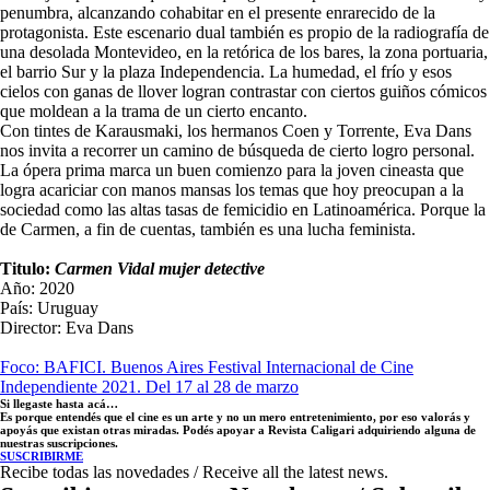
penumbra, alcanzando cohabitar en el presente enrarecido de la
protagonista. Este escenario dual también es propio de la radiografía de
una desolada Montevideo, en la retórica de los bares, la zona portuaria,
el barrio Sur y la plaza Independencia. La humedad, el frío y esos
cielos con ganas de llover logran contrastar con ciertos guiños cómicos
que moldean a la trama de un cierto encanto.
Con tintes de Karausmaki, los hermanos Coen y Torrente, Eva Dans
nos invita a recorrer un camino de búsqueda de cierto logro personal.
La ópera prima marca un buen comienzo para la joven cineasta que
logra acariciar con manos mansas los temas que hoy preocupan a la
sociedad como las altas tasas de femicidio en Latinoamérica. Porque la
de Carmen, a fin de cuentas, también es una lucha feminista.
Titulo:
Carmen Vidal mujer detective
Año: 2020
País: Uruguay
Director: Eva Dans
Foco: BAFICI. Buenos Aires Festival Internacional de Cine
Independiente 2021. Del 17 al 28 de marzo
Si llegaste hasta acá…
Es porque entendés que el cine es un arte y no un mero entretenimiento, por eso valorás y
apoyás que existan otras miradas. Podés apoyar a Revista Caligari adquiriendo alguna de
nuestras suscripciones.
SUSCRIBIRME
Recibe todas las novedades / Receive all the latest news.