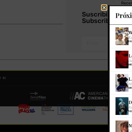
Recei
Suscribite a nu
Próx
Subscribe to ou
W
Ka
Cal
L
Da
Ame
L
y de
Mi
Ame
D
Ra
Cal
M
La