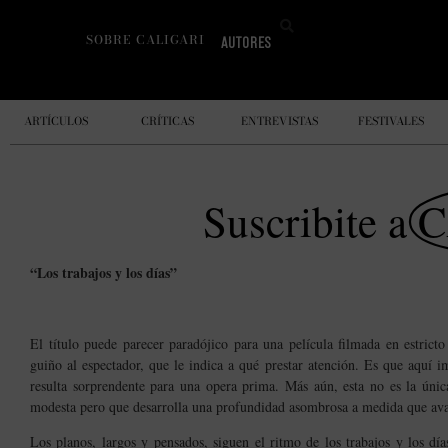
SOBRE CALIGARI
AUTORES
ARTÍCULOS
CRÍTICAS
ENTREVISTAS
FESTIVALES
Suscribite a
C
“Los trabajos y los días”
El título puede parecer paradójico para una película filmada en estrict
guiño al espectador, que le indica a qué prestar atención. Es que aquí 
resulta sorprendente para una opera prima. Más aún, esta no es la únic
modesta pero que desarrolla una profundidad asombrosa a medida que av
Los planos, largos y pensados, siguen el ritmo de los trabajos y los d