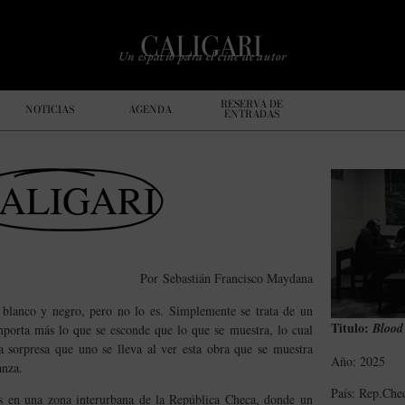
Un espacio para el cine de autor
RESERVA DE
NOTICIAS
AGENDA
ENTRADAS
ALIGARI
Por
Sebastián Francisco Maydana
o blanco y negro, pero no lo es. Simplemente se trata de un
Titulo:
Blood
importa más lo que se esconde que lo que se muestra, lo cual
a sorpresa que uno se lleva al ver esta obra que se muestra
Año: 2025
anza.
País: Rep.Che
ías en una zona interurbana de la República Checa, donde un