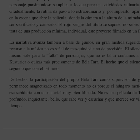
personaje parsimonioso se aplica a lo que parecen actividades rutinari
Gradualmente, la rutina da paso a lo extraordinario y, por supuesto, apar
en la escena que abre la película, donde la cámara a la altura de la mira
ser sacrificado y carneado. El rojo sangre del título se supone, no se v
trata de una producción mínima, individual, este proyecto filmado en un 
La narrativa avanza también a base de guiños, en gran medida sugeridos
recurso a la música no es señal de mezquindad sino de precisión. El silen
mismo vale para la “falta” de personajes, que no es tal si contamos a
Kusturica o quizás más precisamente de Béla Tarr. El hecho que el sile
segundo que con el primero.
De hecho, la participación del propio Béla Tarr como supervisor de 
permanece magnetizado en todo momento no es porque el húngaro metió 
esa sabiduría con un material muy bien filmado. No es una película de T
profundo, inquietante, bello, que sabe ver y escuchar y que merece ser vi
tiempo.