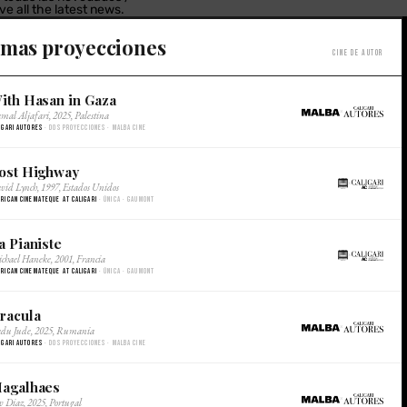
ve all the latest news.
estro Newsletter /
imas proyecciones
Cine de autor
r newsletter.
ith Hasan in Gaza
×
mal Aljafari, 2025, Palestina
SUSCRIBITE/
igari Autores
· Dos proyecciones · Malba Cine
SUBSCRIBE
ost Highway
×
vid Lynch, 1997, Estados Unidos
rican Cinemateque at Caligari
· Única · Gaumont
a Pianiste
×
chael Haneke, 2001, Francia
rican Cinemateque at Caligari
· Única · Gaumont
racula
×
du Jude, 2025, Rumania
igari Autores
· Dos proyecciones · Malba Cine
agalhaes
×
v Diaz, 2025, Portugal