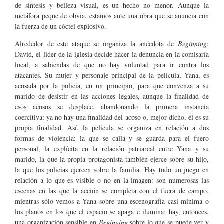
de síntesis y belleza visual, es un hecho no menor. Aunque la
metáfora peque de obvia, estamos ante una obra que se anuncia con
la fuerza de un cóctel explosivo.
Alrededor de este ataque se organiza la anécdota de
Beginning
:
David, el líder de la iglesia decide hacer la denuncia en la comisaría
local, a sabiendas de que no hay voluntad para ir contra los
atacantes. Su mujer y personaje principal de la película, Yana, es
acosada por la policía, en un principio, para que convenza a su
marido de desistir en las acciones legales, aunque la finalidad de
esos acosos se desplace, abandonando la primera instancia
coercitiva: ya no hay una finalidad del acoso o, mejor dicho, él es su
propia finalidad. Así, la película se organiza en relación a dos
formas de violencia: la que se calla y se guarda para el fuero
personal, la explícita en la relación patriarcal entre Yana y su
marido, la que la propia protagonista también ejerce sobre su hijo,
la que los policías ejercen sobre la familia. Hay todo un juego en
relación a lo que es visible o no en la imagen: son numerosas las
escenas en las que la acción se completa con el fuera de campo,
mientras sólo vemos a Yana sobre una escenografía casi mínima o
los planos en los que el espacio se apaga e ilumina; hay, entonces,
una organización sensible en
Beginning
sobre lo que se puede ver y