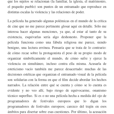
que los sujetos se relacionan (la familiar, la iglesia, el matrimonio,
el pequeño pueblo) son puntos de un entramado que reproduce en
distintas escalas la violencia y las relaciones de poder.
La película ha generado algunas polémicas en el mundo de la crítica
de cine que no me parece pertinente glosar aquí en detalle. Sólo me
interesa hacer algunas menciones, ya que, al estar al tanto de su
existencia, esquivarlas sería algo deshonesto. Proponer que la
película funciona como una fábula religiosa me parece, siendo
benigno, una lectura errónea. Pensaría que se trata de lo contrario:
de cómo recae sobre la protagonista el peso de su propio modo de
organizar simbólicamente el mundo, de cómo sufre y ejerce la
violencia en simultáneo, incluso contra ella misma. Acusarla de
esteticismo vacío también me parece desacertado: muchas de las
decisiones estéticas que organizan el entramado visual de la película
son solidarias con la forma en que el film decide abordar los hechos
narrados. La relación entre qué se cuenta y cómo se lo cuenta es
evidente y no veo allí, bajo riesgo de equivocarme, onanismo
técnico superfluo. Si es o no una película hecha a medida del ojo de
programadores de festivales europeos que lo digan los
programadores de festivales europeos; carezco del trajín en esos
ámbitos para disertar sobre esas cuestiones. Por último, la acusación