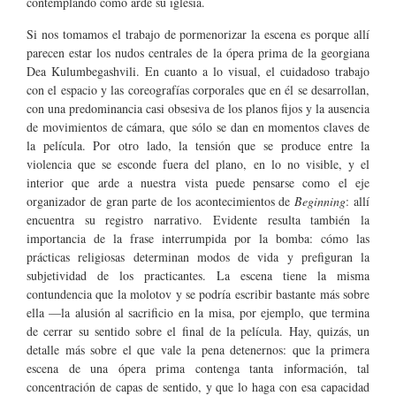
contemplando cómo arde su iglesia.
Si nos tomamos el trabajo de pormenorizar la escena es porque allí
parecen estar los nudos centrales de la ópera prima de la georgiana
Dea Kulumbegashvili. En cuanto a lo visual, el cuidadoso trabajo
con el espacio y las coreografías corporales que en él se desarrollan,
con una predominancia casi obsesiva de los planos fijos y la ausencia
de movimientos de cámara, que sólo se dan en momentos claves de
la película. Por otro lado, la tensión que se produce entre la
violencia que se esconde fuera del plano, en lo no visible, y el
interior que arde a nuestra vista puede pensarse como el eje
organizador de gran parte de los acontecimientos de
Beginning
: allí
encuentra su registro narrativo. Evidente resulta también la
importancia de la frase interrumpida por la bomba: cómo las
prácticas religiosas determinan modos de vida y prefiguran la
subjetividad de los practicantes. La escena tiene la misma
contundencia que la molotov y se podría escribir bastante más sobre
ella —la alusión al sacrificio en la misa, por ejemplo, que termina
de cerrar su sentido sobre el final de la película. Hay, quizás, un
detalle más sobre el que vale la pena detenernos: que la primera
escena de una ópera prima contenga tanta información, tal
concentración de capas de sentido, y que lo haga con esa capacidad