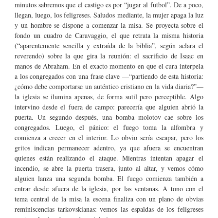
minutos sabremos que el castigo es por “jugar al futbol”. De a poco,
llegan, luego, los feligreses. Saludos mediante, la mujer apaga la luz
y un hombre se dispone a comenzar la misa. Se proyecta sobre el
fondo un cuadro de Caravaggio, el que retrata la misma historia
(“aparentemente sencilla y extraída de la biblia”, según aclara el
reverendo) sobre la que gira la reunión: el sacrificio de Isaac en
manos de Abraham. En el exacto momento en que el cura interpela
a los congregados con una frase clave —“partiendo de esta historia:
¿cómo debe comportarse un auténtico cristiano en la vida diaria?”—
la iglesia se ilumina apenas, de forma sutil pero perceptible. Algo
intervino desde el fuera de campo: parecería que alguien abrió la
puerta. Un segundo después, una bomba molotov cae sobre los
congregados. Luego, el pánico: el fuego toma la alfombra y
comienza a crecer en el interior. Lo obvio sería escapar, pero los
gritos indican permanecer adentro, ya que afuera se encuentran
quienes están realizando el ataque. Mientras intentan apagar el
incendio, se abre la puerta trasera, junto al altar, y vemos cómo
alguien lanza una segunda bomba. El fuego comienza también a
entrar desde afuera de la iglesia, por las ventanas. A tono con el
tema central de la misa la escena finaliza con un plano de obvias
reminiscencias tarkovskianas: vemos las espaldas de los feligreses