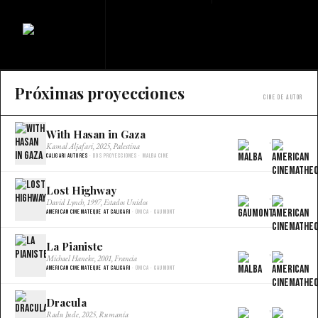
Próximas proyecciones
Cine de autor
With Hasan in Gaza
×
Kamal Aljafari, 2025, Palestina
Caligari Autores
· Dos proyecciones · Malba Cine
Lost Highway
×
David Lynch, 1997, Estados Unidos
American Cinemateque at Caligari
· Única · Gaumont
La Pianiste
×
Michael Haneke, 2001, Francia
American Cinemateque at Caligari
· Única · Gaumont
Dracula
×
Radu Jude, 2025, Rumania