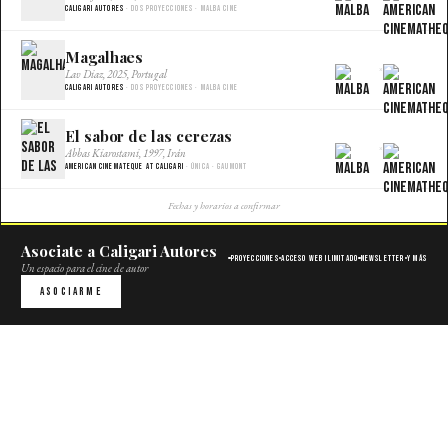
Caligari Autores
· Dos proyecciones · Malba Cine
Magalhaes
×
Lav Diaz, 2025, Portugal
Caligari Autores
· Dos proyecciones · Malba Cine
El sabor de las cerezas
×
Abbas Kiarostami, 1997, Irán
American Cinemateque at Caligari
· Única · Gaumont
Fechas y horarios a confirmar
Asociate a Caligari Autores
Proyecciones
Acceso web ilimitado
Newsletter
Y más
Un espacio para el cine de autor
Asociarme