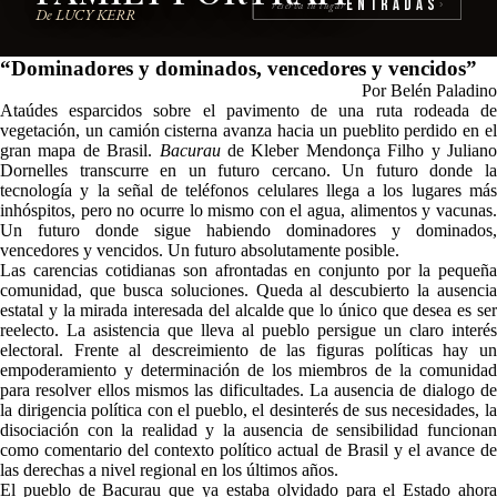
Entradas
reserva tu lugar
›
De LUCY KERR
“Dominadores y dominados, vencedores y vencidos”
Por Belén Paladino
Ataúdes esparcidos sobre el pavimento de una ruta rodeada de
vegetación, un camión cisterna avanza hacia un pueblito perdido en el
gran mapa de Brasil.
Bacurau
de Kleber Mendonça Filho y Julian
Dornelles transcurre en un futuro cercano. Un futuro donde la
tecnología y la señal de teléfonos celulares llega a los lugares más
inhóspitos, pero no ocurre lo mismo con el agua, alimentos y vacunas.
Un futuro donde sigue habiendo dominadores y dominados,
vencedores y vencidos. Un futuro absolutamente posible.
Las carencias cotidianas son afrontadas en conjunto por la pequeña
comunidad, que busca soluciones. Queda al descubierto la ausencia
estatal y la mirada interesada del alcalde que lo único que desea es ser
reelecto. La asistencia que lleva al pueblo persigue un claro interés
electoral. Frente al descreimiento de las figuras políticas hay un
empoderamiento y determinación de los miembros de la comunidad
para resolver ellos mismos las dificultades. La ausencia de dialogo de
la dirigencia política con el pueblo, el desinterés de sus necesidades, la
disociación con la realidad y la ausencia de sensibilidad funcionan
como comentario del contexto político actual de Brasil y el avance de
las derechas a nivel regional en los últimos años.
El pueblo de Bacurau que ya estaba olvidado para el Estado ahora