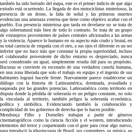
también ha sido borrado del mapa, este es el primer indicio de que algo
extraño está ocurriendo. La llegada de dos motociclistas misteriosos, la
presencia de un drone, la falta de señal y las primeras muertes
evidencian una amenaza externa que tiene como objetivo acabar con el
pueblo. Esa presencia misteriosa que tarda en develarse no se trata de
algo sobrenatural más bien de todo lo contrario. Se trata de un grupo
de extranjeros provenientes de países centrales aficionados a las armas
y la violencia. Aparece lo humano en su aspecto más crudo y brutal, en
su total carencia de empatía con el otro, a sus ojos el diferente es un ser
inferior que no hace más que constatar la propia superioridad, incluso
el colaborador proveniente de dicho entorno es despreciado, nunca
será considerado un igual, simplemente resulta útil para su propósito.
Bacurau se convierte en escenario de una verdadera casería humana,
en una zona liberada que solo el trabajo en equipo y el ingenio de sus
habitantes logrará hacerle frente. Nuevamente parece establecerse un
diálogo con la historia de Latinoamérica, dominada, avasallada y
saqueada por las grandes potencias. Latinoamérica como territorio en
disputa donde la pérdida de soberanía es un peligro constante, no solo
la vinculada al territorio, también peligra la soberanía económica,
política y simbólica. Evidenciando también la colaboración y
complicidad de los gobiernos de derecha que lo hacen posible.
Mendonça Filho y Dornelles trabajan a partir de géneros
cinematográficos como la ciencia ficción y el western, introduciendo
elementos del terror y coqueteando con el gore para crear algo nuevo,
para introducir la idiosincrasia de Brasil, sus costumbres, su música, su