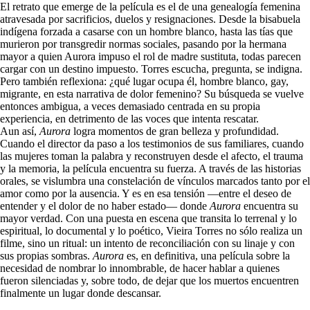
El retrato que emerge de la película es el de una genealogía femenina
atravesada por sacrificios, duelos y resignaciones. Desde la bisabuela
indígena forzada a casarse con un hombre blanco, hasta las tías que
murieron por transgredir normas sociales, pasando por la hermana
mayor a quien Aurora impuso el rol de madre sustituta, todas parecen
cargar con un destino impuesto. Torres escucha, pregunta, se indigna.
Pero también reflexiona: ¿qué lugar ocupa él, hombre blanco, gay,
migrante, en esta narrativa de dolor femenino? Su búsqueda se vuelve
entonces ambigua, a veces demasiado centrada en su propia
experiencia, en detrimento de las voces que intenta rescatar.
Aun así,
Aurora
logra momentos de gran belleza y profundidad.
Cuando el director da paso a los testimonios de sus familiares, cuando
las mujeres toman la palabra y reconstruyen desde el afecto, el trauma
y la memoria, la película encuentra su fuerza. A través de las historias
orales, se vislumbra una constelación de vínculos marcados tanto por el
amor como por la ausencia. Y es en esa tensión —entre el deseo de
entender y el dolor de no haber estado— donde
Aurora
encuentra su
mayor verdad. Con una puesta en escena que transita lo terrenal y lo
espiritual, lo documental y lo poético, Vieira Torres no sólo realiza un
filme, sino un ritual: un intento de reconciliación con su linaje y con
sus propias sombras.
Aurora
es, en definitiva, una película sobre la
necesidad de nombrar lo innombrable, de hacer hablar a quienes
fueron silenciadas y, sobre todo, de dejar que los muertos encuentren
finalmente un lugar donde descansar.