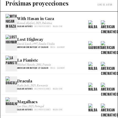
Próximas proyecciones
Cine de autor
With Hasan in Gaza
×
Kamal Aljafari, 2025, Palestina
Caligari Autores
· Dos proyecciones · Malba Cine
Lost Highway
×
David Lynch, 1997, Estados Unidos
American Cinemateque at Caligari
· Única · Gaumont
La Pianiste
×
Michael Haneke, 2001, Francia
American Cinemateque at Caligari
· Única · Gaumont
Dracula
×
Radu Jude, 2025, Rumania
Caligari Autores
· Dos proyecciones · Malba Cine
Magalhaes
×
Lav Diaz, 2025, Portugal
Caligari Autores
· Dos proyecciones · Malba Cine