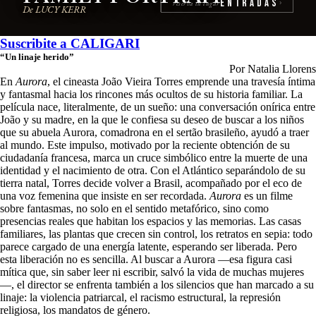
Entradas
reserva tu lugar
›
De LUCY KERR
Suscribite a
CALIGARI
“Un linaje herido”
Por Natalia Llorens
En
Aurora
, el cineasta João Vieira Torres emprende una travesía íntima
y fantasmal hacia los rincones más ocultos de su historia familiar. La
película nace, literalmente, de un sueño: una conversación onírica entre
João y su madre, en la que le confiesa su deseo de buscar a los niños
que su abuela Aurora, comadrona en el sertão brasileño, ayudó a traer
al mundo. Este impulso, motivado por la reciente obtención de su
ciudadanía francesa, marca un cruce simbólico entre la muerte de una
identidad y el nacimiento de otra. Con el Atlántico separándolo de su
tierra natal, Torres decide volver a Brasil, acompañado por el eco de
una voz femenina que insiste en ser recordada.
Aurora
es un filme
sobre fantasmas, no solo en el sentido metafórico, sino como
presencias reales que habitan los espacios y las memorias. Las casas
familiares, las plantas que crecen sin control, los retratos en sepia: todo
parece cargado de una energía latente, esperando ser liberada. Pero
esta liberación no es sencilla. Al buscar a Aurora —esa figura casi
mítica que, sin saber leer ni escribir, salvó la vida de muchas mujeres
—, el director se enfrenta también a los silencios que han marcado a su
linaje: la violencia patriarcal, el racismo estructural, la represión
religiosa, los mandatos de género.