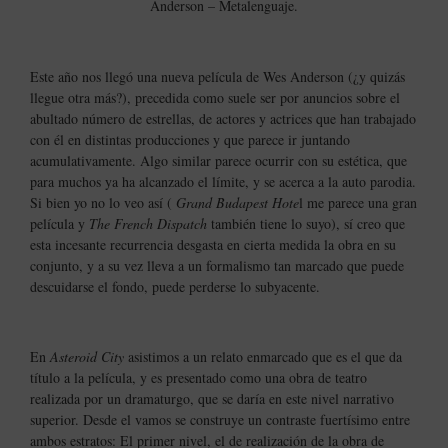
Anderson – Metalenguaje.
Este año nos llegó una nueva película de Wes Anderson (¿y quizás
llegue otra más?), precedida como suele ser por anuncios sobre el
abultado número de estrellas, de actores y actrices que han trabajado
con él en distintas producciones y que parece ir juntando
acumulativamente. Algo similar parece ocurrir con su estética, que
para muchos ya ha alcanzado el límite, y se acerca a la auto parodia.
Si bien yo no lo veo así (
Grand Budapest Hote
l me parece una gran
película y
The French Dispatch
también tiene lo suyo), sí creo que
esta incesante recurrencia desgasta en cierta medida la obra en su
conjunto, y a su vez lleva a un formalismo tan marcado que puede
descuidarse el fondo, puede perderse lo subyacente.
En
Asteroid City
asistimos a un relato enmarcado que es el que da
título a la película, y es presentado como una obra de teatro
realizada por un dramaturgo, que se daría en este nivel narrativo
superior. Desde el vamos se construye un contraste fuertísimo entre
ambos estratos: El primer nivel, el de realización de la obra de