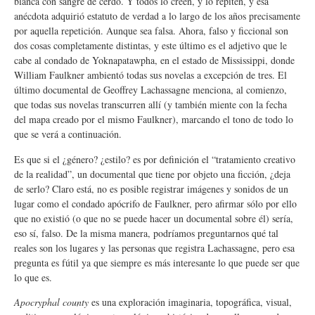
blanca con sangre de cerdo. Y todos lo creen, y lo repiten, y esa
anécdota adquirió estatuto de verdad a lo largo de los años precisamente
por aquella repetición. Aunque sea falsa. Ahora, falso y ficcional son
dos cosas completamente distintas, y este último es el adjetivo que le
cabe al condado de Yoknapatawpha, en el estado de Mississippi, donde
William Faulkner ambientó todas sus novelas a excepción de tres. El
último documental de Geoffrey Lachassagne menciona, al comienzo,
que todas sus novelas transcurren allí (y también miente con la fecha
del mapa creado por el mismo Faulkner), marcando el tono de todo lo
que se verá a continuación.
Es que si el ¿género? ¿estilo? es por definición el “tratamiento creativo
de la realidad”, un documental que tiene por objeto una ficción, ¿deja
de serlo? Claro está, no es posible registrar imágenes y sonidos de un
lugar como el condado apócrifo de Faulkner, pero afirmar sólo por ello
que no existió (o que no se puede hacer un documental sobre él) sería,
eso sí, falso. De la misma manera, podríamos preguntarnos qué tal
reales son los lugares y las personas que registra Lachassagne, pero esa
pregunta es fútil ya que siempre es más interesante lo que puede ser que
lo que es.
Apocryphal county
es una exploración imaginaria, topográfica, visual,