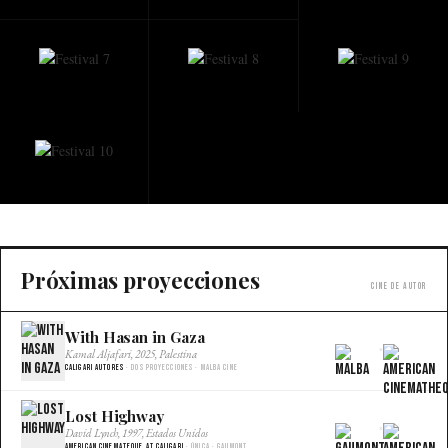
Próximas proyecciones
Cine de autor
With Hasan in Gaza
×
Kamal Aljafari, 2025, Palestina
Caligari Autores
· Dos proyecciones · Malba Cine
Lost Highway
×
David Lynch, 1997, Estados Unidos
American Cinemateque at Caligari
· Única · Gaumont