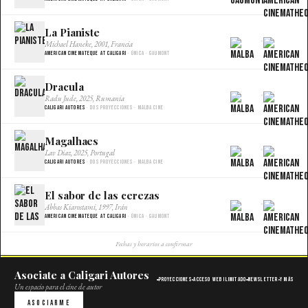
La Pianiste
×
Michael Haneke, 2001, Francia
American Cinemateque at Caligari
· Única · Gaumont
Dracula
×
Radu Jude, 2025, Rumania
Caligari Autores
· Dos proyecciones · Malba Cine
Magalhaes
×
Lav Diaz, 2025, Portugal
Caligari Autores
· Dos proyecciones · Malba Cine
El sabor de las cerezas
×
Abbas Kiarostami, 1997, Irán
American Cinemateque at Caligari
· Única · Gaumont
Fechas y horarios a confirmar
Asociate a Caligari Autores
Proyecciones
Acceso web ilimitado
Newsletter
Y más
Un espacio para el cine de autor
Asociarme