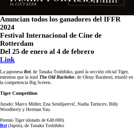
Entradas
reserva tu lugar
›
De LUCY KERR
Anuncian todos los ganadores del IFFR
2024
Festival Internacional de Cine de
Rotterdam
Del 25 de enero al 4 de febrero
Link
La japonesa
Rei
, de Tanaka Toshihiko, ganó la sección oficial Tiger,
mientras que la iraní
The Old Bachelor
, de Oktay Baraheni, triunfó en
la competencia Big Screen.
Tiger Competition
Jurado: Marco Müller, Ena Sendijarević, Nadia Turincev, Billy
Woodberry y Herman Yau.
Premio Tiger (dotado de €40.000)
Rei
(Japón), de Tanaka Toshihiko