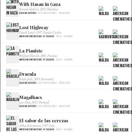
With Hasan in Gaza
×
Kamal Aljafari, 2025, Palestina
Caligari Autores
· Dos proyecciones · Malba Cine
Lost Highway
×
David Lynch, 1997, Estados Unidos
American Cinemateque at Caligari
· Única · Gaumont
La Pianiste
×
Michael Haneke, 2001, Francia
American Cinemateque at Caligari
· Única · Gaumont
Dracula
×
Radu Jude, 2025, Rumania
Caligari Autores
· Dos proyecciones · Malba Cine
Magalhaes
×
Lav Diaz, 2025, Portugal
Caligari Autores
· Dos proyecciones · Malba Cine
El sabor de las cerezas
×
Abbas Kiarostami, 1997, Irán
American Cinemateque at Caligari
· Única · Gaumont