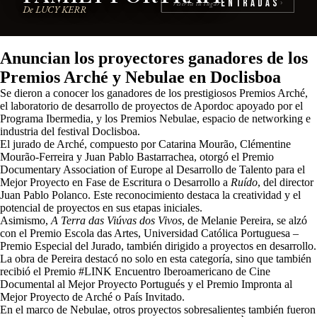
Entradas
reserva tu lugar
›
De LUCY KERR
Anuncian los proyectores ganadores de los
Premios Arché y Nebulae en Doclisboa
Se dieron a conocer los ganadores de los prestigiosos Premios Arché,
el laboratorio de desarrollo de proyectos de Apordoc apoyado por el
Programa Ibermedia, y los Premios Nebulae, espacio de networking e
industria del festival Doclisboa.
El jurado de Arché, compuesto por Catarina Mourão, Clémentine
Mourão-Ferreira y Juan Pablo Bastarrachea, otorgó el Premio
Documentary Association of Europe al Desarrollo de Talento para el
Mejor Proyecto en Fase de Escritura o Desarrollo a
Ruído
, del director
Juan Pablo Polanco. Este reconocimiento destaca la creatividad y el
potencial de proyectos en sus etapas iniciales.
Asimismo,
A Terra das Viúvas dos Vivos
, de Melanie Pereira, se alzó
con el Premio Escola das Artes, Universidad Católica Portuguesa –
Premio Especial del Jurado, también dirigido a proyectos en desarrollo.
La obra de Pereira destacó no solo en esta categoría, sino que también
recibió el Premio #LINK Encuentro Iberoamericano de Cine
Documental al Mejor Proyecto Portugués y el Premio Impronta al
Mejor Proyecto de Arché o País Invitado.
En el marco de Nebulae, otros proyectos sobresalientes también fueron