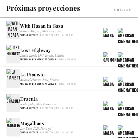
Próximas proyecciones
Cine de autor
With Hasan in Gaza
×
Kamal Aljafari, 2025, Palestina
Caligari Autores
· Dos proyecciones · Malba Cine
Lost Highway
×
David Lynch, 1997, Estados Unidos
American Cinemateque at Caligari
· Única · Gaumont
La Pianiste
×
Michael Haneke, 2001, Francia
American Cinemateque at Caligari
· Única · Gaumont
Dracula
×
Radu Jude, 2025, Rumania
Caligari Autores
· Dos proyecciones · Malba Cine
Magalhaes
×
Lav Diaz, 2025, Portugal
Caligari Autores
· Dos proyecciones · Malba Cine