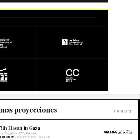
imas proyecciones
Cine de autor
ith Hasan in Gaza
×
mal Aljafari, 2025, Palestina
igari Autores
· Dos proyecciones · Malba Cine