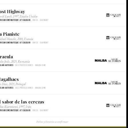
ost Highway
×
vid Lynch, 1997, Estados Unidos
rican Cinemateque at Caligari
· Única · Gaumont
a Pianiste
×
chael Haneke, 2001, Francia
rican Cinemateque at Caligari
· Única · Gaumont
racula
×
du Jude, 2025, Rumania
igari Autores
· Dos proyecciones · Malba Cine
agalhaes
×
v Diaz, 2025, Portugal
igari Autores
· Dos proyecciones · Malba Cine
l sabor de las cerezas
×
bas Kiarostami, 1997, Irán
rican Cinemateque at Caligari
· Única · Gaumont
Fechas y horarios a confirmar