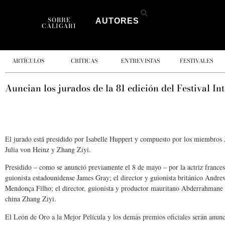
SOBRE
AUTORES
CALIGARI
ARTÍCULOS
CRÍTICAS
ENTREVISTAS
FESTIVALES
Auncian los jurados de la 81 edición del Festival I
El jurado está presidido por Isabelle Huppert y compuesto por los miembr
Julia von Heinz y Zhang Ziyi.
Presidido – como se anunció previamente el 8 de mayo – por la actriz frances
guionista estadounidense James Gray; el director y guionista británico Andrew
Mendonça Filho; el director, guionista y productor mauritano Abderrahmane Sis
china Zhang Ziyi.
El León de Oro a la Mejor Película y los demás premios oficiales serán anunc