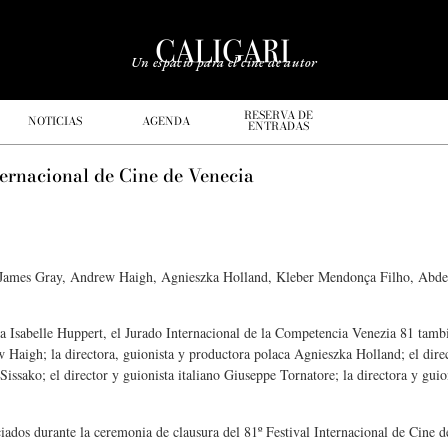
Un espacio para el cine de autor
RESERVA DE
NOTICIAS
AGENDA
ENTRADAS
nternacional de Cine de Venecia
os James Gray, Andrew Haigh, Agnieszka Holland, Kleber Mendonça Filho, Abde
a Isabelle Huppert, el Jurado Internacional de la Competencia Venezia 81 tambi
 Haigh; la directora, guionista y productora polaca Agnieszka Holland; el dire
sako; el director y guionista italiano Giuseppe Tornatore; la directora y guion
iados durante la ceremonia de clausura del 81º Festival Internacional de Cine d