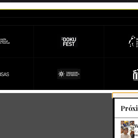
Próx
W
Ka
Cal