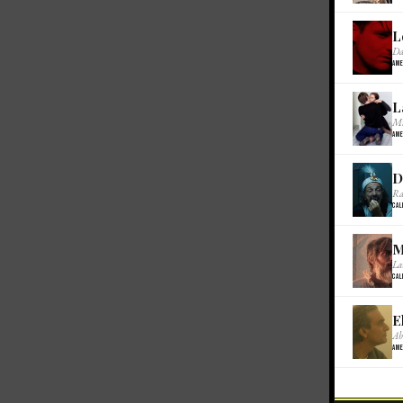
L
Da
Ame
L
Mi
Ame
D
Ra
Cal
M
La
Cal
E
Ab
Ame