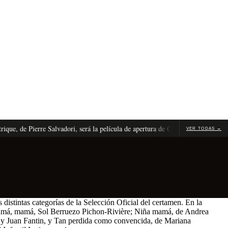
e Pierre Salvadori, será la película de apertura de Cannes 2026
El
VER TODAS →
distintas categorías de la Selección Oficial del certamen. En la
 mamá, mamá, Sol Berruezo Pichon-Rivière; Niña mamá, de Andrea
i y Juan Fantin, y Tan perdida como convencida, de Mariana