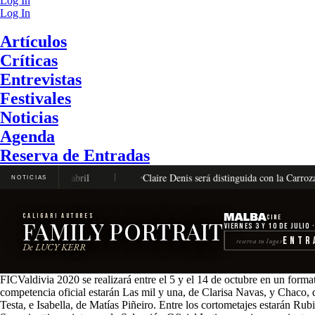
Log In
Log In
Artículos
Críticas
Entrevistas
Festivales
Noticias
Agenda
Reserva de Entradas
al 26 de abril
Claire Denis será distinguida con la Carroza de Or
NOTICIAS
CALIGARI AUTORES
Cine
FAMILY PORTRAIT
Viernes 3 y 10 de julio 
Entr
reserva tu lugar
De LUCY KERR
FICValdivia 2020 se realizará entre el 5 y el 14 de octubre en un format
competencia oficial estarán Las mil y una, de Clarisa Navas, y Chac
Testa, e Isabella, de Matías Piñeiro. Entre los cortometajes estarán 