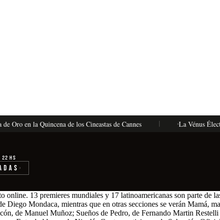
o en la Quincena de los Cineastas de Cannes
La Vénus Électrique, d
· 22 hs
adas
›
o online. 13 premieres mundiales y 17 latinoamericanas son parte de las 
o, de Diego Mondaca, mientras que en otras secciones se verán Mamá,
Rubicón, de Manuel Muñoz; Sueños de Pedro, de Fernando Martin Restell