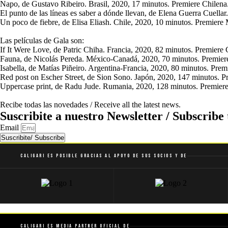
Napo, de Gustavo Ribeiro. Brasil, 2020, 17 minutos. Premiere Chilena
El punto de las líneas es saber a dónde llevan, de Elena Guerra Cuell
Un poco de fiebre, de Elisa Eliash. Chile, 2020, 10 minutos. Premiere
Las películas de Gala son:
If It Were Love, de Patric Chiha. Francia, 2020, 82 minutos. Premiere 
Fauna, de Nicolás Pereda. México-Canadá, 2020, 70 minutos. Premier
Isabella, de Matías Piñeiro. Argentina-Francia, 2020, 80 minutos. Pre
Red post on Escher Street, de Sion Sono. Japón, 2020, 147 minutos. 
Uppercase print, de Radu Jude. Rumania, 2020, 128 minutos. Premier
Recibe todas las novedades / Receive all the latest news.
Suscribite a nuestro Newsletter / Subscribe 
Email
Suscribite/ Subscribe
Caligari es posible gracias al apoyo de sus socios y de
Caligari es Media Partner Oficial de