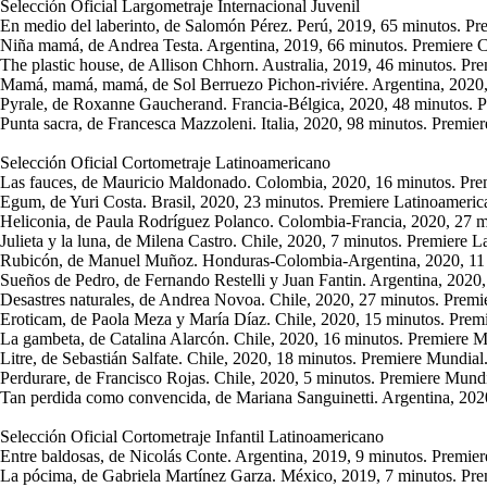
Selección Oficial Largometraje Internacional Juvenil
En medio del laberinto, de Salomón Pérez. Perú, 2019, 65 minutos. Pr
Niña mamá, de Andrea Testa. Argentina, 2019, 66 minutos. Premiere C
The plastic house, de Allison Chhorn. Australia, 2019, 46 minutos. Pre
Mamá, mamá, mamá, de Sol Berruezo Pichon-riviére. Argentina, 2020,
Pyrale, de Roxanne Gaucherand. Francia-Bélgica, 2020, 48 minutos. P
Punta sacra, de Francesca Mazzoleni. Italia, 2020, 98 minutos. Premie
Selección Oficial Cortometraje Latinoamericano
Las fauces, de Mauricio Maldonado. Colombia, 2020, 16 minutos. Pre
Egum, de Yuri Costa. Brasil, 2020, 23 minutos. Premiere Latinoameric
Heliconia, de Paula Rodríguez Polanco. Colombia-Francia, 2020, 27 m
Julieta y la luna, de Milena Castro. Chile, 2020, 7 minutos. Premiere 
Rubicón, de Manuel Muñoz. Honduras-Colombia-Argentina, 2020, 11 
Sueños de Pedro, de Fernando Restelli y Juan Fantin. Argentina, 2020
Desastres naturales, de Andrea Novoa. Chile, 2020, 27 minutos. Premi
Eroticam, de Paola Meza y María Díaz. Chile, 2020, 15 minutos. Prem
La gambeta, de Catalina Alarcón. Chile, 2020, 16 minutos. Premiere M
Litre, de Sebastián Salfate. Chile, 2020, 18 minutos. Premiere Mundial
Perdurare, de Francisco Rojas. Chile, 2020, 5 minutos. Premiere Mundi
Tan perdida como convencida, de Mariana Sanguinetti. Argentina, 202
Selección Oficial Cortometraje Infantil Latinoamericano
Entre baldosas, de Nicolás Conte. Argentina, 2019, 9 minutos. Premier
La pócima, de Gabriela Martínez Garza. México, 2019, 7 minutos. Pre