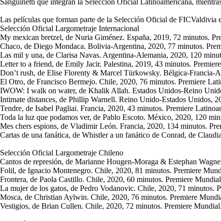
Sanguinetti que integran la Selección Oficial Latinoamericana, mientras
Las películas que forman parte de la Selección Oficial de FICValdivia 
Selección Oficial Largometraje Internacional
My mexican bretzel, de Nuria Giménez. España, 2019, 72 minutos. Pr
Chaco, de Diego Mondaca. Bolivia-Argentina, 2020, 77 minutos. Prem
Las mil y una, de Clarisa Navas. Argentina-Alemania, 2020, 120 minut
Letter to a friend, de Emily Jacir. Palestina, 2019, 43 minutos. Premie
Don’t rush, de Elise Florenty & Marcel Türkowsky. Bélgica-Francia-A
El Otro, de Francisco Bermejo. Chile, 2020, 76 minutos. Premiere Lat
IWOW: I walk on water, de Khalik Allah. Estados Unidos-Reino Unido
Intimate distances, de Phillip Warnell. Reino Unido-Estados Unidos, 
Tendre, de Isabel Pagliai. Francia, 2020, 43 minutos. Premiere Latinoa
Toda la luz que podamos ver, de Pablo Escoto. México, 2020, 120 min
Mes chers espions, de Vladimir León. Francia, 2020, 134 minutos. Prem
Cartas de una fanática, de Whistler a un fanático de Conrad, de Claud
Selección Oficial Largometraje Chileno
Cantos de represión, de Marianne Hougen-Moraga & Estephan Wagner.
Folil, de Ignacio Montenegro. Chile, 2020, 81 minutos. Premiere Mund
Frontera, de Paola Castillo. Chile, 2020, 60 minutos. Premiere Mundial
La mujer de los gatos, de Pedro Vodanovic. Chile, 2020, 71 minutos. 
Mosca, de Christian Aylwin. Chile, 2020, 76 minutos. Premiere Mundia
Vestigios, de Brian Cullen. Chile, 2020, 72 minutos. Premiere Mundial