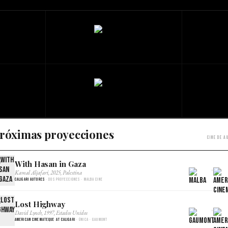
róximas proyecciones
Cine de a
With Hasan in Gaza
×
Kamal Aljafari, 2025, Palestina
Caligari Autores
· Dos proyecciones · Malba Cine
Lost Highway
×
David Lynch, 1997, Estados Unidos
American Cinemateque at Caligari
· Única · Gaumont