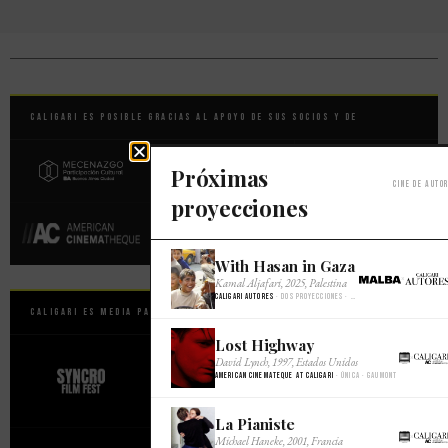
Caligari es posible gracias al apoyo de sus socios y de
Próximas
Cine de auto
proyecciones
With Hasan in Gaza
×
Kamal Aljafari, 2025, Palestina
Caligari Autores
· Dos proyecciones · Malba Cine
Caligari es Media Partner Oficial de
Lost Highway
×
David Lynch, 1997, Estados Unidos
American Cinemateque at Caligari
· Única · Gaumont
La Pianiste
×
Michael Haneke, 2001, Francia