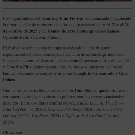
Tramway Film Festival
Los organizadores del
han anunciado oficialmente
22 y el 26
la programación de su tercera edición, que se celebrará entre el
de octubre de 2025
Centro de Arte Contemporáneo Zamek
en el
Ujazdowski
de Varsovia, Polonia.
El festival se define como un espacio dedicado al cine de autor,
experimental e híbrido, con especial atención al cortometraje innovador.
Cineverso
Las secciones competitivas principales serán
(cortos de ficción)
Cine Sin Fine
y
(experimental, híbrido, ensayos), mientras que habrá
Cinephile
Cinemundo
Cine
también secciones no competitivas como
,
y
Polaco
.
Cine Polaco
Uno de los primeros bloques revelados es
, que mostrará seis
cortometrajes de jóvenes cineastas polacos, con dos estrenos nacionales
incluidos. Entre los títulos confirmados figuran
As Long As They Don’t
Find Us
(Polonia, 2025),
Dear Leo Sokolosky
(2024),
Horizon
(2025),
Odyssey
(2025),
You River
(2024) y
Night of the Lost Child
(Austria,
2024).
Cineverso: