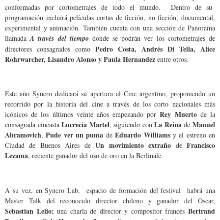
conformadas por cortometrajes de todo el mundo. Dentro de su
programación incluirá películas cortas de ficción, no ficción, documental,
experimental y animación. También cuenta con una sección de Panorama
llamada
A través del tiempo
donde se podrán ver los cortometrajes de
Pedro Costa, Andrés Di Tella, Alice
directores consagrados como
Rohrwarcher, Lisandro Alonso y Paula Hernandez
entre otros.
Este año Syncro dedicará su apertura al Cine argentino, proponiendo un
recorrido por la historia del cine a través de los corto nacionales más
Rey Muerto
icónicos de los últimos veinte años empezando por
de la
Lucrecia Martel
La Reina
Manuel
consagrada cineasta
, siguiendo con
de
Abramovich
Pude ver un puma
Eduardo Williams
,
de
y el estreno en
Un movimiento extraño
Francisco
Ciudad de Buenos Aires de
de
Lezama
, reciente ganador del oso de oro en la Berlinale.
A su vez, en Syncro Lab, espacio de formación del festival habrá una
Master Talk del reconocido director chileno y ganador del Oscar,
Sebastian Lelio;
Bertrand
una charla de director y compositor francés