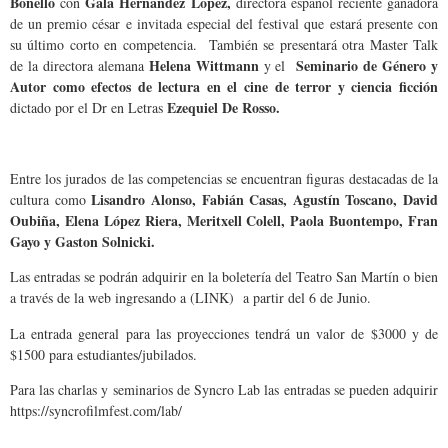
Bonello
Gala Hernandez Lopez,
con
directora español reciente ganadora
de un premio césar e invitada especial del festival que estará presente con
su último corto en competencia. También se presentará otra Master Talk
Helena Wittmann
Seminario de Género y
de la directora alemana
y el
Autor como efectos de lectura en el cine de terror y ciencia ficción
Ezequiel De Rosso.
dictado por el Dr en Letras
Entre los jurados de las competencias se encuentran figuras destacadas de la
Lisandro Alonso, Fabián Casas, Agustín Toscano, David
cultura como
Oubiña, Elena López Riera, Meritxell Colell, Paola Buontempo, Fran
Gayo y Gaston Solnicki.
Las entradas se podrán adquirir en la boletería del Teatro San Martín o bien
a través de la web ingresando a (LINK) a partir del 6 de Junio.
La entrada general para las proyecciones tendrá un valor de $3000 y de
$1500 para estudiantes/jubilados.
Para las charlas y seminarios de Syncro Lab las entradas se pueden adquirir
https://syncrofilmfest.com/lab/