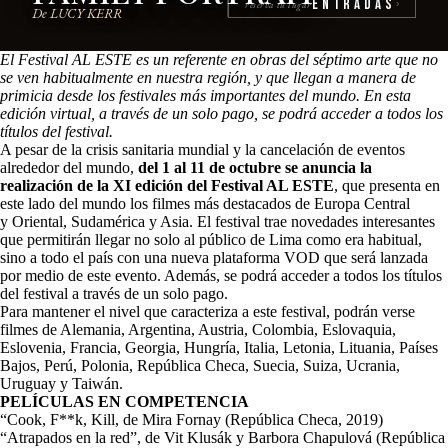
Entradas
reserva tu lugar
›
De LUCY KERR
El Festival AL ESTE es un referente en obras del séptimo arte que no
se ven habitualmente en nuestra región, y que llegan a manera de
primicia desde los festivales más importantes del mundo. En esta
edición virtual, a través de un solo pago, se podrá acceder a todos los
títulos del festival.
A pesar de la crisis sanitaria mundial y la cancelación de eventos
alrededor del mundo,
del 1 al 11 de octubre se anuncia la
realización de la XI edición del Festival AL ESTE
, que presenta en
este lado del mundo los filmes más destacados de Europa Central
y Oriental, Sudamérica y Asia. El festival trae novedades interesantes
que permitirán llegar no solo al público de Lima como era habitual,
sino a todo el país con una nueva plataforma VOD que será lanzada
por medio de este evento. Además, se podrá acceder a todos los títulos
del festival a través de un solo pago.
Para mantener el nivel que caracteriza a este festival, podrán verse
filmes de Alemania, Argentina, Austria, Colombia, Eslovaquia,
Eslovenia, Francia, Georgia, Hungría, Italia, Letonia, Lituania, Países
Bajos, Perú, Polonia, República Checa, Suecia, Suiza, Ucrania,
Uruguay y Taiwán.
PELÍCULAS EN COMPETENCIA
“Cook, F**k, Kill, de Mira Fornay (República Checa, 2019)
“Atrapados en la red”, de Vit Klusák y Barbora Chapulová (República