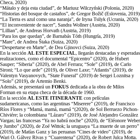
Checa, 2020)
“Mátalo y deja esta ciudad”, de Mariusz Wilczyński (Polonia, 2020)
“Historias del bosque de castaños”, de Gregor Božič (Eslovenia, 2019)
“La Tierra es azul como una naranja”, de Iryna Tsilyk (Ucrania, 2020)
“El inconveniente de nacer”, Sandra Wollner (Austria, 2020)
“Lillian”, de Andreas Horvath (Austria, 2019)
“Para los que quedan”, de Barnabás Tóth (Hungría, 2019)
“Mare”, de Andrea Štaka (Suiza, 2020)
“Despertarse en Marte”, de Dea Gjinovci (Suiza, 2020)
En la sección
AL ESTE ESPECIAL
, llegarán destacadas y esperadas
realizaciones, como el documental “Epicentro” (2020), de Hubert
Sauper; “Siberia” (2020), de Abel Ferrara; “Sole” (2019), de Carlo
Sironi; “Lo que arde” (2019), de Oliver Laxe; “Atlantis” (2019), de
Valentyn Vasyanovych, “State Funeral” (2019) de Sergei Loznitsa y
“Solo” (2019), de Artemio Benki.
Además, se presentará un
FOKUS
dedicada a la obra de Milos
Forman en su etapa checa de la década de 1960.
En la sección
AL ESTE ITINERANTE
con películas
sudamericanas, como las argentinas “Miserere” (2019), de Francisco
Ríos Flores y “Mamá, mamá, mamá “(2020), de Sol Berruezo Pichon-
Chiviére; la colombiana “Lázaro” (2019), de José Alejandro González
Vargas; las francesas “Ya no habrá noche” (2020), de “Eléonore Weber
y Jumbo” (2020), de Zoé Wittok; la uruguaya “La muerte de un perro”
(2019), de Matías Ganz y las peruanas “Cines de video” (2019), de
Wari O. Gálvez Rivas y “Cuarentena” (2020), de Robert Julca Motta.