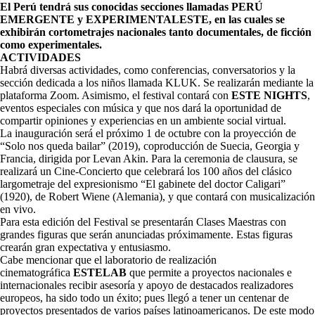
El Perú tendrá sus conocidas secciones llamadas PERÚ
EMERGENTE y EXPERIMENTALESTE, en las cuales se
exhibirán cortometrajes nacionales tanto documentales, de ficción
como experimentales.
ACTIVIDADES
Habrá diversas actividades, como conferencias, conversatorios y la
sección dedicada a los niños llamada KLUK. Se realizarán mediante la
plataforma Zoom. Asimismo, el festival contará con
ESTE NIGHTS
,
eventos especiales con música y que nos dará la oportunidad de
compartir opiniones y experiencias en un ambiente social virtual.
La inauguración será el próximo 1 de octubre con la proyección de
“Solo nos queda bailar” (2019), coproducción de Suecia, Georgia y
Francia, dirigida por Levan Akin. Para la ceremonia de clausura, se
realizará un Cine-Concierto que celebrará los 100 años del clásico
largometraje del expresionismo “El gabinete del doctor Caligari”
(1920), de Robert Wiene (Alemania), y que contará con musicalización
en vivo.
Para esta edición del Festival se presentarán Clases Maestras con
grandes figuras que serán anunciadas próximamente. Estas figuras
crearán gran expectativa y entusiasmo.
Cabe mencionar que el laboratorio de realización
cinematográfica
ESTELAB
que permite a proyectos nacionales e
internacionales recibir asesoría y apoyo de destacados realizadores
europeos, ha sido todo un éxito; pues llegó a tener un centenar de
proyectos presentados de varios países latinoamericanos. De este modo