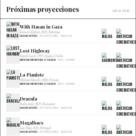
Próximas proyecciones
Cine de autor
With Hasan in Gaza
×
Kamal Aljafari, 2025, Palestina
Caligari Autores
· Dos proyecciones · Malba Cine
Lost Highway
×
David Lynch, 1997, Estados Unidos
American Cinemateque at Caligari
· Única · Gaumont
La Pianiste
×
Michael Haneke, 2001, Francia
American Cinemateque at Caligari
· Única · Gaumont
Dracula
×
Radu Jude, 2025, Rumania
Caligari Autores
· Dos proyecciones · Malba Cine
Magalhaes
×
Lav Diaz, 2025, Portugal
Caligari Autores
· Dos proyecciones · Malba Cine