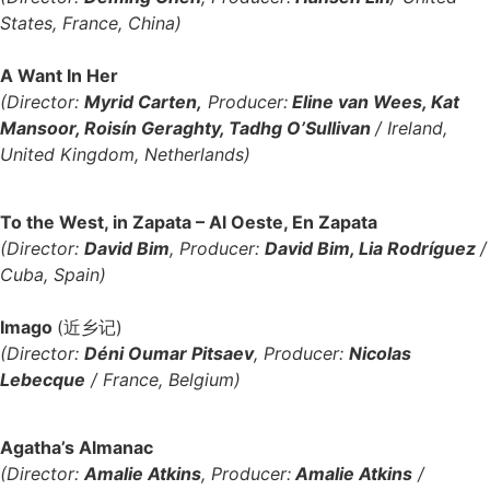
States, France, China)
A Want In Her
(Director:
Myrid Carten,
Producer:
Eline van Wees, Kat
Mansoor, Roisín Geraghty, Tadhg O’Sullivan
/ Ireland,
United Kingdom, Netherlands)
To the West, in Zapata – Al Oeste, En Zapata
(Director:
David Bim
, Producer:
David Bim, Lia Rodríguez
/
Cuba, Spain)
Imago
(近乡记)
(Director:
Déni Oumar Pitsaev
, Producer:
Nicolas
Lebecque
/ France, Belgium)
Agatha’s Almanac
(Director:
Amalie Atkins
, Producer:
Amalie Atkins
/