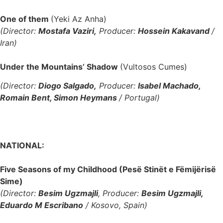
One of them
(Yeki Az Anha)
(Director:
Mostafa Vaziri,
Producer:
Hossein Kakavand
/
Iran)
Under the Mountains’ Shadow
(Vultosos Cumes)
(Director:
Diogo Salgado,
Producer:
Isabel Machado,
Romain Bent, Simon Heymans
/ Portugal)
NATIONAL:
Five Seasons of my Childhood (Pesë Stinët e Fëmijërisë
Sime)
(Director:
Besim Ugzmajli
, Producer:
Besim Ugzmajli,
Eduardo M Escribano
/ Kosovo, Spain)