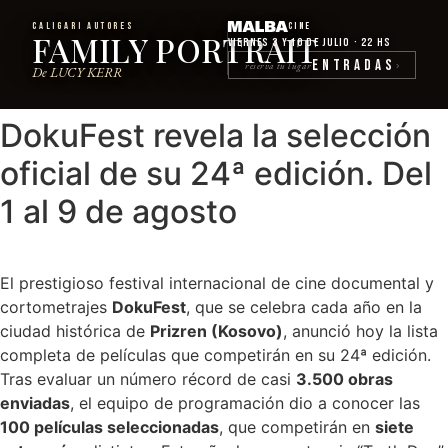
CALIGARI AUTORES
Cine
FAMILY PORTRAIT
Viernes 3 y 10 de julio · 22 hs
Entradas
reserva tu lugar
›
De LUCY KERR
DokuFest revela la selección
oficial de su 24ª edición. Del
1 al 9 de agosto
El prestigioso festival internacional de cine documental y
cortometrajes
DokuFest
, que se celebra cada año en la
ciudad histórica de
Prizren (Kosovo)
, anunció hoy la lista
completa de películas que competirán en su 24ª edición.
Tras evaluar un número récord de casi
3.500 obras
enviadas
, el equipo de programación dio a conocer las
100 películas seleccionadas
, que competirán en
siete