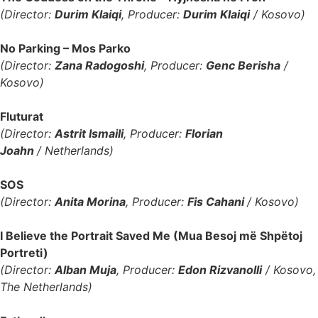
(Director:
Durim Klaiqi
, Producer:
Durim Klaiqi
/ Kosovo)
No Parking – Mos Parko
(Director:
Zana Radogoshi
, Producer:
Genc Berisha
/
Kosovo)
Fluturat
(Director:
Astrit Ismaili
, Producer:
Florian
Joahn
/
Netherlands)
SOS
(Director:
Anita Morina
, Producer:
Fis Cahani
/ Kosovo)
I Believe the Portrait Saved Me (Mua Besoj më Shpëtoj
Portreti)
(Director:
Alban Muja
, Producer:
Edon Rizvanolli
/ Kosovo,
The Netherlands)