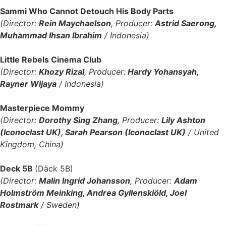
Sammi Who Cannot Detouch His Body Parts
(Director:
Rein Maychaelson
, Producer:
Astrid Saerong,
Muhammad Ihsan Ibrahim
/ Indonesia)
Little Rebels Cinema Club
(Director:
Khozy Rizal
, Producer:
Hardy Yohansyah,
Rayner Wijaya
/ Indonesia)
Masterpiece Mommy
(Director:
Dorothy Sing Zhang
, Producer:
Lily Ashton
(Iconoclast UK), Sarah Pearson (Iconoclast UK)
/ United
Kingdom, China)
Deck 5B
(Däck 5B)
(Director:
Malin Ingrid Johansson
, Producer:
Adam
Holmström Meinking, Andrea Gyllenskiöld, Joel
Rostmark
/ Sweden)