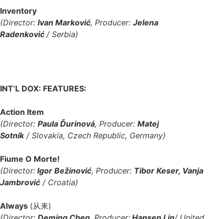
Inventory
(Director:
Ivan Markovi
ć
, Producer:
Jelena
Radenkovi
ć
/
Serbia
)
INT’L DOX: FEATURES:
Action Item
(Director:
Paula Ďurinová
, Producer:
Matej
Sotník
/
Slovakia, Czech Republic, Germany
)
Fiume O Morte!
(Director:
Igor Bežinović
, Producer:
Tibor Keser, Vanja
Jambrović
/ Croatia)
Always
(从来)
(Director:
Deming Chen
, Producer:
Hansen Lin
/ United