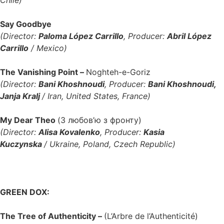
Say Goodbye
(Director:
Paloma López Carrillo
, Producer:
Abril López
Carrillo
/ Mexico)
The Vanishing Point –
Noghteh-e-Goriz
(Director:
Bani Khoshnoudi
, Producer:
Bani Khoshnoudi,
Janja Kralj
/ Iran, United States, France)
My Dear Theo
(З любов’ю з фронту)
(Director:
Alisa Kovalenko
, Producer:
Kasia
Kuczynska
/
Ukraine, Poland, Czech Republic
)
GREEN DOX:
The Tree of Authenticity –
(L’Arbre de l’Authenticité)