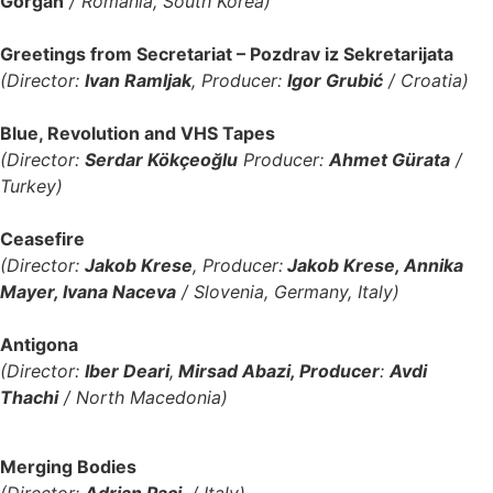
Gorgan
/ Romania, South Korea)
Greetings from Secretariat – Pozdrav iz Sekretarijata
(Director:
Ivan Ramljak
, Producer:
Igor Grubić
/ Croatia)
Blue, Revolution and VHS Tapes
(Director:
Serdar Kökçeoğlu
Producer:
Ahmet Gürata
/
Turkey)
Ceasefire
(Director:
Jakob Krese
, Producer:
Jakob Krese, Annika
Mayer, Ivana Naceva
/ Slovenia, Germany, Italy)
Antigona
(Director:
Iber Deari
,
Mirsad Abazi, Producer
:
Avdi
Thachi
/ North Macedonia)
Merging Bodies
(Director:
Adrian Paci,
/ Italy)