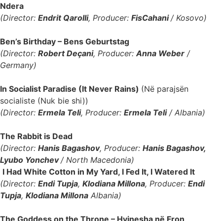
Ndera
(Director:
Endrit Qarolli
, Producer:
FisCahani
/ Kosovo)
Ben’s Birthday – Bens Geburtstag
(Director:
Robert Deçani
, Producer:
Anna Weber
/
Germany)
In Socialist Paradise (It Never Rains)
(Në parajsën
socialiste (Nuk bie shi))
(Director:
Ermela Teli
, Producer:
Ermela Teli
/ Albania)
The Rabbit is Dead
(Director:
Hanis Bagashov
, Producer:
Hanis Bagashov,
Lyubo Yonchev
/ North Macedonia)
I Had White Cotton in My Yard, I Fed It, I Watered It
(Director:
Endi Tupja
,
Klodiana Millona
, Producer:
Endi
Tupja
,
Klodiana Millona
Albania)
The Goddess on the Throne – Hyjnesha në Fron