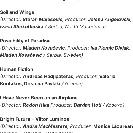
Soil and Wings
(Director:
Stefan Malesevic
, Producer:
Jelena Angelovski,
Ivana Shekutkoska
/ Serbia, North Macedonia)
Possibility of Paradise
(Director:
Mladen Kovačević
, Producer:
Iva Plemić Divjak,
Mladen Kovačević
/ Serbia, Sweden)
Human Fiction
(Director:
Andreas Hadjipateras
, Producer:
Valerie
Kontakos, Despina Pavlaki
/ Greece)
I Have Never Been on an Airplane
(Director:
Redon Kika
,Producer:
Dardan Hoti
/ Kosovo)
Bright Future – Viitor Luminos
(Director:
Andra MacMasters
, Producer:
Monica Lăzurean