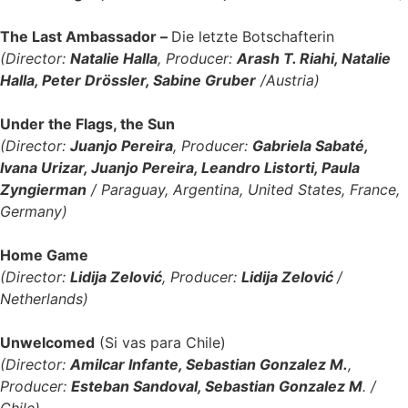
The Last Ambassador –
Die letzte Botschafterin
(Director:
Natalie Halla
, Producer:
Arash T. Riahi, Natalie
Halla, Peter Drössler, Sabine Gruber
/Austria)
Under the Flags, the Sun
(Director:
Juanjo Pereira
, Producer:
Gabriela Sabaté,
Ivana Urizar, Juanjo Pereira, Leandro Listorti, Paula
Zyngierman
/ Paraguay, Argentina, United States, France,
Germany)
Home Game
(Director:
Lidija Zelović
, Producer:
Lidija Zelović
/
Netherlands)
Unwelcomed
(Si vas para Chile)
(Director:
Amilcar Infante, Sebastian Gonzalez M.
,
Producer:
Esteban Sandoval, Sebastian Gonzalez M
. /
Chile)