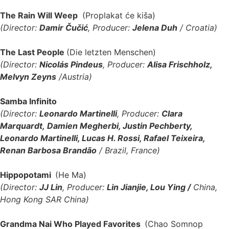
The Rain Will Weep
(Proplakat će kiša)
(Director:
Damir Čučić
,
Producer:
Jelena Duh
/ Croatia)
The Last People
(Die letzten Menschen)
(Director:
Nicolás Pindeus
, Producer:
Alisa Frischholz,
Melvyn Zeyns
/Austria)
Samba Infinito
(Director:
Leonardo Martinelli
, Producer:
Clara
Marquardt, Damien Megherbi, Justin Pechberty,
Leonardo Martinelli, Lucas H. Rossi, Rafael Teixeira,
Renan Barbosa Brandão
/ Brazil, France)
Hippopotami
(He Ma)
(Director:
JJ Lin
, Producer:
Lin Jianjie, Lou Ying /
China,
Hong Kong SAR China)
Grandma Nai Who Played Favorites
(Chao Somnop