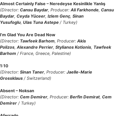
Almost Certainly False – Neredeyse Kesinlikle Yanlış
(Director:
Cansu Baydar
, Producer:
Ali Farkhonde
,
Cansu
Baydar
,
Ceyda Yüceer
,
Izlem Genç
,
Sinan
Yusufoglu
,
Ulas Tuna Astepe
/ Turkey)
I’m Glad You Are Dead Now
(Director:
Tawfeek Barhom
, Producer:
Akis
Polizos
,
Alexandre Perrier
,
Stylianos Kotionis
,
Tawfeek
Barhom
/ France, Greece, Palestine)
1:10
(Director:
Sinan Taner
, Producer:
Jaelle-Marie
Grossklaus
/ Switzerland)
Absent – Noksan
(Director:
Cem Demirer
, Producer:
Berfin Demirat
,
Cem
Demirer
/ Turkey)
Aferrado