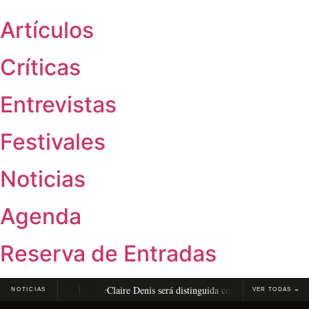
Artículos
Críticas
Entrevistas
Festivales
Noticias
Agenda
Reserva de Entradas
ril
Claire Denis será distinguida con la Carroza de Oro en la Qui
NOTICIAS
VER TODAS →