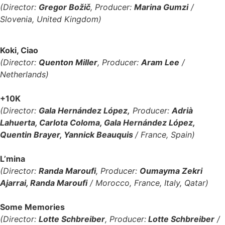
(Director:
Gregor Božič
, Producer:
Marina Gumzi
/
Slovenia, United Kingdom)
Koki, Ciao
(Director:
Quenton Miller
, Producer:
Aram Lee
/
Netherlands)
+10K
(Director:
Gala Hernández López,
Producer:
Adrià
Lahuerta, Carlota Coloma, Gala Hernández López,
Quentin Brayer, Yannick Beauquis
/ France, Spain)
L’mina
(Director:
Randa Maroufi
, Producer:
Oumayma Zekri
Ajarrai, Randa Maroufi
/ Morocco, France, Italy, Qatar)
Some Memories
(Director:
Lotte Schbreiber
, Producer:
Lotte Schbreiber
/