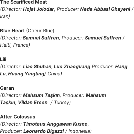
The Scarificed Meat
(Director:
Hojat Jolodar
, Producer:
Neda Abbasi Ghayeni
/
Iran)
Blue Heart
(Coeur Blue)
(Director:
Samuel Suffren
, Producer:
Samuel Suffren
/
Haiti, France)
Lili
(Director:
Liao Shuhan
,
Luo Zhaoguang
Producer:
Hang
Lu, Huang Yingting
/ China)
Garan
(Director:
Mahsum Taşkın
, Producer:
Mahsum
Taşkın
,
Vildan Ersen
/ Turkey)
After Colossus
(Director:
Timoteus Anggawan Kusno
,
Producer:
Leonardo Bigazzi
/ Indonesia)