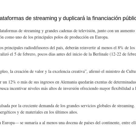
ataformas de streaming y duplicará la financiación públic
lataformas de streaming y grandes cadenas de televisión, junto con un aumento si
ición como uno de los principales polos de producción en Europa.
s principales radiodifusores del país, deberán reinvertir al menos el 8% de los
lizó el 5 de febrero, pocos días antes del inicio de la Berlinale (12-22 de febr
mpleo, la creación de valor y la excelencia creativa”, afirmó el ministro de C
r un 12% o más de sus ingresos en Alemania quedarán exentas de determinadas ob
sca incentivar niveles más altos de inversión ofreciendo mayor flexibilidad a
sada por la creciente demanda de los grandes servicios globales de streaming. 
ergéticos y de materiales en los últimos años.
ropa— se sumaría a al menos una docena de países del continente, entre ellos 