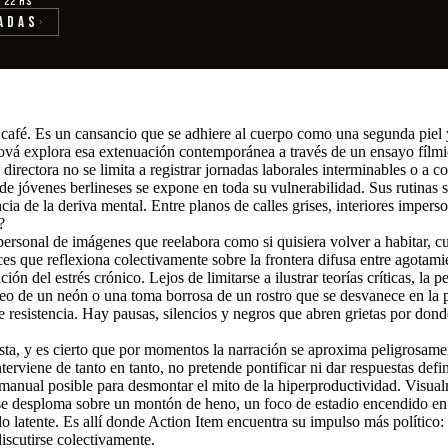
· 22 hs
adas
›
café. Es un cansancio que se adhiere al cuerpo como una segunda piel y 
vá explora esa extenuación contemporánea a través de un ensayo fílmico
 directora no se limita a registrar jornadas laborales interminables o a 
 de jóvenes berlineses se expone en toda su vulnerabilidad. Sus rutinas
a de la deriva mental. Entre planos de calles grises, interiores impersona
?
personal de imágenes que reelabora como si quisiera volver a habitar, c
s que reflexiona colectivamente sobre la frontera difusa entre agotamie
ón del estrés crónico. Lejos de limitarse a ilustrar teorías críticas, la 
eo de un neón o una toma borrosa de un rostro que se desvanece en la 
de resistencia. Hay pausas, silencios y negros que abren grietas por don
a, y es cierto que por momentos la narración se aproxima peligrosament
terviene de tanto en tanto, no pretende pontificar ni dar respuestas d
nual posible para desmontar el mito de la hiperproductividad. Visualmen
e se desploma sobre un montón de heno, un foco de estadio encendido en
 y lo latente. Es allí donde Action Item encuentra su impulso más polític
iscutirse colectivamente.