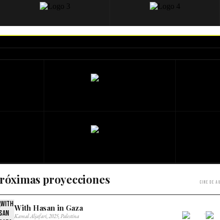
róximas proyecciones
Cine de a
With Hasan in Gaza
×
Kamal Aljafari, 2025, Palestina