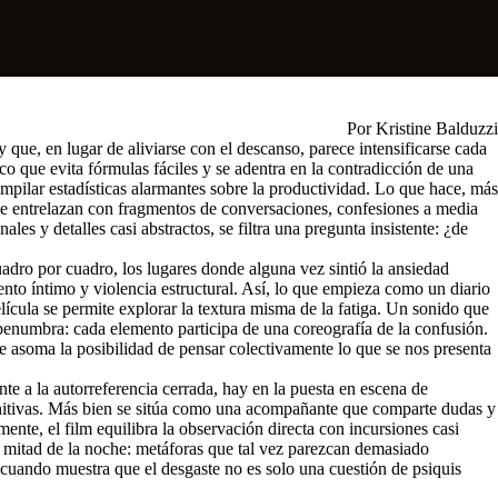
Por Kristine Balduzzi
que, en lugar de aliviarse con el descanso, parece intensificarse cada
 que evita fórmulas fáciles y se adentra en la contradicción de una
compilar estadísticas alarmantes sobre la productividad. Lo que hace, más
 se entrelazan con fragmentos de conversaciones, confesiones a media
les y detalles casi abstractos, se filtra una pregunta insistente: ¿de
uadro por cuadro, los lugares donde alguna vez sintió la ansiedad
nto íntimo y violencia estructural. Así, lo que empieza como un diario
película se permite explorar la textura misma de la fatiga. Un sonido que
penumbra: cada elemento participa de una coreografía de la confusión.
de asoma la posibilidad de pensar colectivamente lo que se nos presenta
e a la autorreferencia cerrada, hay en la puesta en escena de
efinitivas. Más bien se sitúa como una acompañante que comparte dudas y
te, el film equilibra la observación directa con incursiones casi
 mitad de la noche: metáforas que tal vez parezcan demasiado
o: cuando muestra que el desgaste no es solo una cuestión de psiquis