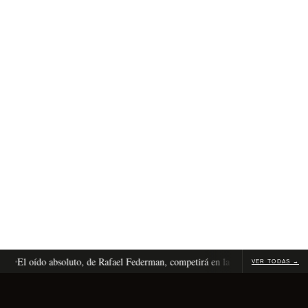
El oído absoluto, de Rafael Federman, competirá en la competencia internacion
VER TODAS →