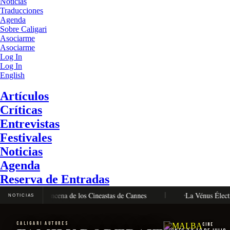
Noticias
Traducciones
Agenda
Sobre Caligari
Asociarme
Asociarme
Log In
Log In
English
Artículos
Críticas
Entrevistas
Festivales
Noticias
Agenda
Reserva de Entradas
Oro en la Quincena de los Cineastas de Cannes
La Vénus Électrique,
NOTICIAS
CALIGARI AUTORES
Cine