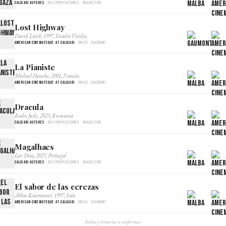
Caligari Autores
· Dos proyecciones · Malba Cine
Lost Highway
×
David Lynch, 1997, Estados Unidos
American Cinemateque at Caligari
· Única · Gaumont
La Pianiste
×
Michael Haneke, 2001, Francia
American Cinemateque at Caligari
· Única · Gaumont
Dracula
×
Radu Jude, 2025, Rumania
Caligari Autores
· Dos proyecciones · Malba Cine
Magalhaes
×
Lav Diaz, 2025, Portugal
Caligari Autores
· Dos proyecciones · Malba Cine
El sabor de las cerezas
×
Abbas Kiarostami, 1997, Irán
American Cinemateque at Caligari
· Única · Gaumont
Fechas y horarios a confirmar