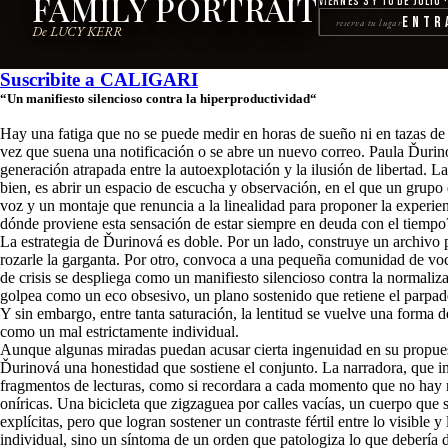
FAMILY PORTRAIT
Viernes 3 y 10 de julio 
Entr
reserva tu lugar
De LUCY KERR
Suscribite a
CALIGARI
“Un manifiesto silencioso contra la hiperproductividad
“
Hay una fatiga que no se puede medir en horas de sueño ni en tazas de 
vez que suena una notificación o se abre un nuevo correo. Paula Ďurino
generación atrapada entre la autoexplotación y la ilusión de libertad. La
bien, es abrir un espacio de escucha y observación, en el que un grupo
voz y un montaje que renuncia a la linealidad para proponer la experienci
dónde proviene esta sensación de estar siempre en deuda con el tiempo
La estrategia de Ďurinová es doble. Por un lado, construye un archivo 
rozarle la garganta. Por otro, convoca a una pequeña comunidad de voce
de crisis se despliega como un manifiesto silencioso contra la normalizaci
golpea como un eco obsesivo, un plano sostenido que retiene el parpad
Y sin embargo, entre tanta saturación, la lentitud se vuelve una forma 
como un mal estrictamente individual.
Aunque algunas miradas puedan acusar cierta ingenuidad en su propuest
Ďurinová una honestidad que sostiene el conjunto. La narradora, que in
fragmentos de lecturas, como si recordara a cada momento que no hay ma
oníricas. Una bicicleta que zigzaguea por calles vacías, un cuerpo qu
explícitas, pero que logran sostener un contraste fértil entre lo visible
individual, sino un síntoma de un orden que patologiza lo que debería d