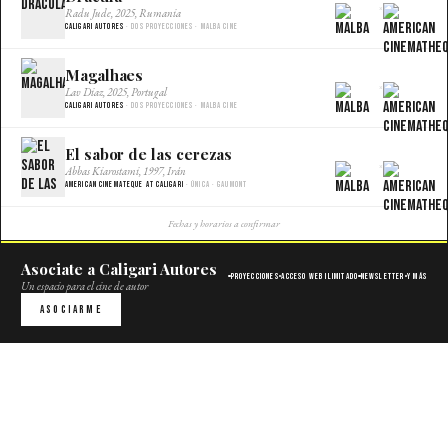
×
Radu Jude, 2025, Rumania
Caligari Autores
· Dos proyecciones · Malba Cine
Magalhaes
×
Lav Diaz, 2025, Portugal
Caligari Autores
· Dos proyecciones · Malba Cine
El sabor de las cerezas
×
Abbas Kiarostami, 1997, Irán
American Cinemateque at Caligari
· Única · Gaumont
Fechas y horarios a confirmar
Asociate a Caligari Autores
Proyecciones
Acceso web ilimitado
Newsletter
Y más
Un espacio para el cine de autor
Asociarme