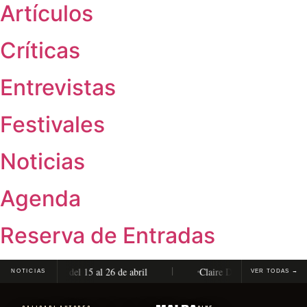
Artículos
Críticas
Entrevistas
Festivales
Noticias
Agenda
Reserva de Entradas
ón completa, del 15 al 26 de abril
Claire Denis será distinguida
NOTICIAS
VER TODAS →