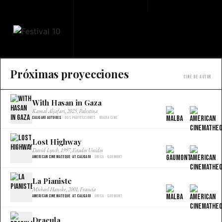
Próximas proyecciones
Cine de autor
With Hasan in Gaza
×
Kamal Aljafari, 2025, Palestina
Caligari Autores
· Dos proyecciones · Malba Cine
Lost Highway
×
David Lynch, 1997, Estados Unidos
American Cinemateque at Caligari
· Única · Gaumont
La Pianiste
×
Michael Haneke, 2001, Francia
American Cinemateque at Caligari
· Única · Gaumont
Dracula