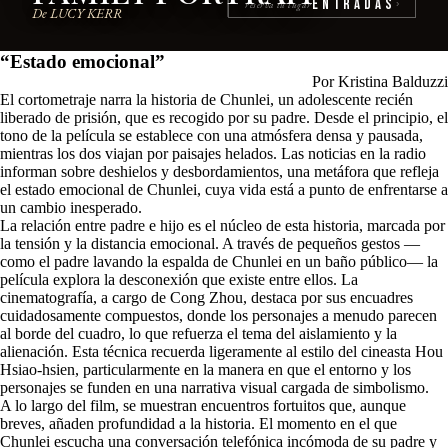
Entradas
reserva tu lugar
›
De LUCY KERR
“Estado emocional”
Por Kristina Balduzzi
El cortometraje narra la historia de Chunlei, un adolescente recién
liberado de prisión, que es recogido por su padre. Desde el principio, el
tono de la película se establece con una atmósfera densa y pausada,
mientras los dos viajan por paisajes helados. Las noticias en la radio
informan sobre deshielos y desbordamientos, una metáfora que refleja
el estado emocional de Chunlei, cuya vida está a punto de enfrentarse a
un cambio inesperado.
La relación entre padre e hijo es el núcleo de esta historia, marcada por
la tensión y la distancia emocional. A través de pequeños gestos —
como el padre lavando la espalda de Chunlei en un baño público— la
película explora la desconexión que existe entre ellos. La
cinematografía, a cargo de Cong Zhou, destaca por sus encuadres
cuidadosamente compuestos, donde los personajes a menudo parecen
al borde del cuadro, lo que refuerza el tema del aislamiento y la
alienación. Esta técnica recuerda ligeramente al estilo del cineasta Hou
Hsiao-hsien, particularmente en la manera en que el entorno y los
personajes se funden en una narrativa visual cargada de simbolismo.
A lo largo del film, se muestran encuentros fortuitos que, aunque
breves, añaden profundidad a la historia. El momento en el que
Chunlei escucha una conversación telefónica incómoda de su padre y