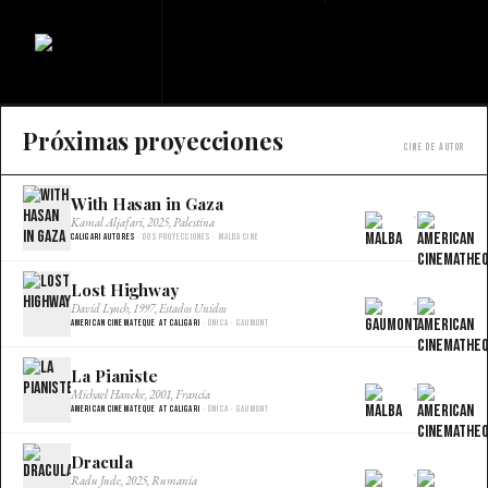
Próximas proyecciones
Cine de autor
With Hasan in Gaza
×
Kamal Aljafari, 2025, Palestina
Caligari Autores
· Dos proyecciones · Malba Cine
Lost Highway
×
David Lynch, 1997, Estados Unidos
American Cinemateque at Caligari
· Única · Gaumont
La Pianiste
×
Michael Haneke, 2001, Francia
American Cinemateque at Caligari
· Única · Gaumont
Dracula
×
Radu Jude, 2025, Rumania