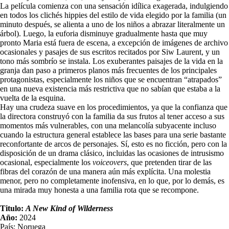
La película comienza con una sensación idílica exagerada, indulgiendo
en todos los clichés hippies del estilo de vida elegido por la familia (un
minuto después, se alienta a uno de los niños a abrazar literalmente un
árbol). Luego, la euforia disminuye gradualmente hasta que muy
pronto Maria está fuera de escena, a excepción de imágenes de archivo
ocasionales y pasajes de sus escritos recitados por Siw Laurent, y un
tono más sombrío se instala. Los exuberantes paisajes de la vida en la
granja dan paso a primeros planos más frecuentes de los principales
protagonistas, especialmente los niños que se encuentran “atrapados”
en una nueva existencia más restrictiva que no sabían que estaba a la
vuelta de la esquina.
Hay una crudeza suave en los procedimientos, ya que la confianza que
la directora construyó con la familia da sus frutos al tener acceso a sus
momentos más vulnerables, con una melancolía subyacente incluso
cuando la estructura general establece las bases para una serie bastante
reconfortante de arcos de personajes. Sí, esto es no ficción, pero con la
disposición de un drama clásico, incluidas las ocasiones de intrusismo
ocasional, especialmente los
voiceovers
, que pretenden tirar de las
fibras del corazón de una manera aún más explícita. Una molestia
menor, pero no completamente inofensiva, en lo que, por lo demás, es
una mirada muy honesta a una familia rota que se recompone.
Titulo:
A New Kind of Wilderness
Año:
2024
País: Noruega