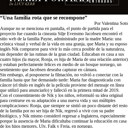
Entradas
reserva tu lugar
›
De LUCY KERR
“Una familia rota que se recompone”
Por Valentina Soto
Aunque no se menciona en pantalla, el punto de partida para el
proyecto fue cuando la cineasta Silje Evensmo Jacobsen encontró el
sitio web de la familia Payne, administrado por la madre Maria: una
crónica visual y verbal de la vida en una granja, que Maria y su esposo
inglés Nik compraron para vivir lo más cerca posible de la naturaleza,
sin depender de las rutinas de la gran ciudad. Educaban en casa a sus
cuatro hijos (la mayor, Ronja, es hija de Maria de una relación anterior)
y estaban perfectamente felices en medio de un bosque noruego, un
sentimiento que Jacobsen deseaba capturar en cámara.
Sin embargo, al posponerse la filmación, no volvió a conectar con la
familia hasta que fue demasiado tarde: Maria fue diagnosticada con
cáncer (el título en inglés de la película proviene del mensaje en línea
que utilizó para anunciarlo) y falleció en la primera mitad de 2019.
Con el consentimiento de Nik y los niños, reformuló su idea original
para centrarse en su adaptación a una nueva vida y sus múltiples
complicaciones: Ronja, que siempre se sintió un poco distante del resto
de la familia por no ser hija de Nik, regresó a vivir con su padre
biológico, y Nik mismo consideró regresar a Inglaterra, especialmente
porque la ausencia de Maria dificultaba continuar la educación en casa
de los hijos menores, Ulv, Falk y Freja, en noruego.