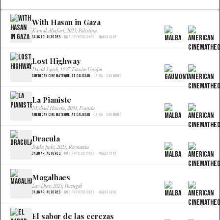
With Hasan in Gaza
×
Kamal Aljafari, 2025, Palestina
Caligari Autores
· Dos proyecciones · Malba Cine
Lost Highway
×
David Lynch, 1997, Estados Unidos
American Cinemateque at Caligari
· Única · Gaumont
La Pianiste
×
Michael Haneke, 2001, Francia
American Cinemateque at Caligari
· Única · Gaumont
Dracula
×
Radu Jude, 2025, Rumania
Caligari Autores
· Dos proyecciones · Malba Cine
Magalhaes
×
Lav Diaz, 2025, Portugal
Caligari Autores
· Dos proyecciones · Malba Cine
El sabor de las cerezas