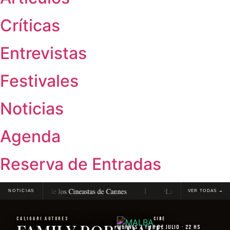
Críticas
Entrevistas
Festivales
Noticias
Agenda
Reserva de Entradas
n la Quincena de los Cineastas de Cannes
La Vénus Électrique, de P
NOTICIAS
VER TODAS →
CALIGARI AUTORES
Cine
Viernes 3 y 10 de julio · 22 hs