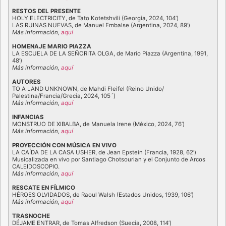
RESTOS DEL PRESENTE
HOLY ELECTRICITY, de Tato Kotetshvili (Georgia, 2024, 104’)
LAS RUINAS NUEVAS, de Manuel Embalse (Argentina, 2024, 89’)
Más información,
aquí
HOMENAJE MARIO PIAZZA
LA ESCUELA DE LA SEÑORITA OLGA, de Mario Piazza (Argentina, 1991,
48’)
Más información,
aquí
AUTORES
TO A LAND UNKNOWN, de Mahdi Fleifel (Reino Unido/
Palestina/Francia/Grecia, 2024, 105´)
Más información,
aquí
INFANCIAS
MONSTRUO DE XIBALBA, de Manuela Irene (México, 2024, 76’)
Más información,
aquí
PROYECCIÓN CON MÚSICA EN VIVO
LA CAÍDA DE LA CASA USHER, de Jean Epstein (Francia, 1928, 62’)
Musicalizada en vivo por Santiago Chotsourian y el Conjunto de Arcos
CALEIDOSCOPIO.
Más información,
aquí
RESCATE EN FÍLMICO
HÉROES OLVIDADOS, de Raoul Walsh (Estados Unidos, 1939, 106’)
Más información,
aquí
TRASNOCHE
DÉJAME ENTRAR, de Tomas Alfredson (Suecia, 2008, 114’)