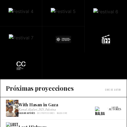
Próximas proyecciones
Cine de autor
With Hasan in Gaza
×
Kamal Aljafari, 2025, Palestina
Caligari Autores
· Dos proyecciones · Malba Cine
Lost Highway