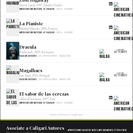
×
David Lynch, 1997, Estados Unidos
American Cinemateque at Caligari
· Única · Gaumont
La Pianiste
×
Michael Haneke, 2001, Francia
American Cinemateque at Caligari
· Única · Gaumont
Dracula
×
Radu Jude, 2025, Rumania
Caligari Autores
· Dos proyecciones · Malba Cine
Magalhaes
×
Lav Diaz, 2025, Portugal
Caligari Autores
· Dos proyecciones · Malba Cine
El sabor de las cerezas
×
Abbas Kiarostami, 1997, Irán
American Cinemateque at Caligari
· Única · Gaumont
Fechas y horarios a confirmar
Asociate a Caligari Autores
Proyecciones
Acceso web ilimitado
Newsletter
Y más