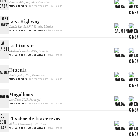
×
Kamal Aljafari, 2025, Palestina
Caligari Autores
· Dos proyecciones · Malba Cine
Lost Highway
×
David Lynch, 1997, Estados Unidos
American Cinemateque at Caligari
· Única · Gaumont
La Pianiste
×
Michael Haneke, 2001, Francia
American Cinemateque at Caligari
· Única · Gaumont
Dracula
×
Radu Jude, 2025, Rumania
Caligari Autores
· Dos proyecciones · Malba Cine
Magalhaes
×
Lav Diaz, 2025, Portugal
Caligari Autores
· Dos proyecciones · Malba Cine
El sabor de las cerezas
×
Abbas Kiarostami, 1997, Irán
American Cinemateque at Caligari
· Única · Gaumont