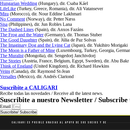
Hungarian Wedding
(Hungary), dir. Csaba Káel
LifeLike
(Turkey, Greece, Romania), dir. Ali Vatansever
Mira
(Morocco), dir. Nour Eddine Lakhmari
No Comment
(Norway), dir. Petter Næss
Sisa
(Philippines), dir. Jun Robles Lana
The Dashed Lines
(Spain), dir. Anxos Fazáns
The Frog and the Water
(Germany), dir. Thomas Stuber
The Good Daughter
(Spain), dir. Júlia de Paz Solvas
The Imaginary Dog and the Lying Cat
(Japan), dir. Yukihiro Morigaki
The Moon is a Father of Mine
(Luxembourg, Turkey, Georgia, Germany,
The Muralist
(Mongolia), dir. Sengedorj Janchivdorj
The Stories
(Austria, France, Belgium, Egypt, Sweden), dir. Abu Bak
Think of England
(United Kingdom), dir. Richard Hawkins
Veins
(Canada), dir. Raymond St-Jean
Versalles
(Mexico), dir. Andrés Clariond
Suscribite a
CALIGARI
Recibe todas las novedades / Receive all the latest news.
Suscribite a nuestro Newsletter / Subscribe 
Email
Suscribite/ Subscribe
Caligari es posible gracias al apoyo de sus socios y de