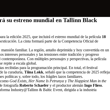
rá su estreno mundial en Tallinn Black
ara la edición 2025, que incluirá el estreno mundial de la película
18
esticación
. La cinta formará parte de la Competencia Oficial de
ua mansión familiar. La región, antaño deprimida y hoy convertida en un
los intereses personales y las tensiones entre tradición y progreso
ad contemporánea. Con múltiples personajes y perspectivas, la película
e repite a escala global.
recibidas para la programación principal. En total, el festival
de la curaduría,
Tiina Lokk
, señaló que la competencia de 2025 refleja
 políticas y, sobre todo, los frágiles lazos familiares.
os como
God Exists, Her Name Is Petrunya
y
The Happiest Man in the
 de fotografía
Roberto Schaefer
y el productor alemán
Ingo Fliess
.
aforma Industry@Tallinn & Baltic Event, dirigida a la industria