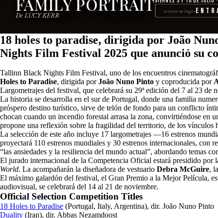
FAMILY PORTRAIT
Viernes 3 y 10 de julio 
Entr
reserva tu lugar
De LUCY KERR
18 holes to paradise, dirigida por João Nu
Nights Film Festival 2025 que anunció su c
Tallinn Black Nights Film Festival
, uno de los encuentros cinematográf
Holes to Paradise
, dirigida por
João Nuno Pinto
y coproducida por
A
Largometrajes del festival, que celebrará su 29ª edición del 7 al 23 de 
La historia se desarrolla en el sur de Portugal, donde una familia nume
próspero destino turístico, sirve de telón de fondo para un conflicto ínt
chocan cuando un incendio forestal arrasa la zona, convirtiéndose en un
propone una reflexión sobre la fragilidad del territorio, de los vínculo
La selección de este año incluye 17 largometrajes —16 estrenos mundial
proyectará 110 estrenos mundiales y 30 estrenos internacionales, con rep
“las ansiedades y la resiliencia del mundo actual”, abordando temas como
El jurado internacional de la Competencia Oficial estará presidido por
World
. La acompañarán la diseñadora de vestuario
Debra McGuire
, 
El máximo galardón del festival, el Gran Premio a la Mejor Película, es
audiovisual, se celebrará del 14 al 21 de noviembre.
Official Selection Competition Titles
18 Holes to Paradise
(Portugal, Italy, Argentina), dir. João Nuno Pinto
Duality
(Iran), dir. Abbas Nezamdoost