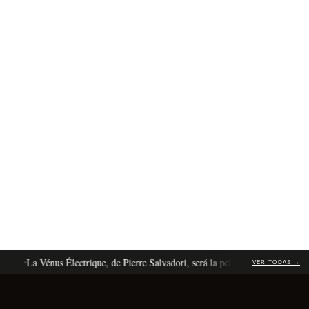
La Vénus Électrique, de Pierre Salvadori, será la película de apertura de Can
VER TODAS →