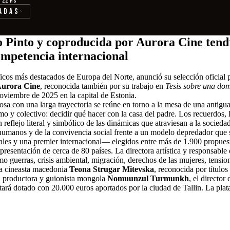
· 22 hs
adas
›
no Pinto y coproducida por Aurora Cine tend
ompetencia internacional
icos más destacados de Europa del Norte, anunció su selección oficial p
urora Cine
, reconocida también por su trabajo en
Tesis sobre una dom
noviembre de 2025 en la capital de Estonia.
rosa con una larga trayectoria se reúne en torno a la mesa de una antig
imo y colectivo: decidir qué hacer con la casa del padre. Los recuerdos, 
 reflejo literal y simbólico de las dinámicas que atraviesan a la socied
s humanos y de la convivencia social frente a un modelo depredador que s
es y una premier internacional— elegidos entre más de 1.900 propuestas 
resentación de cerca de 80 países. La directora artística y responsable 
 guerras, crisis ambiental, migración, derechos de las mujeres, tensiones
 la cineasta macedonia
Teona Strugar Mitevska
, reconocida por títul
la productora y guionista mongola
Nomuunzul Turmunkh
, el director
tará dotado con 20.000 euros aportados por la ciudad de Tallin. La plat