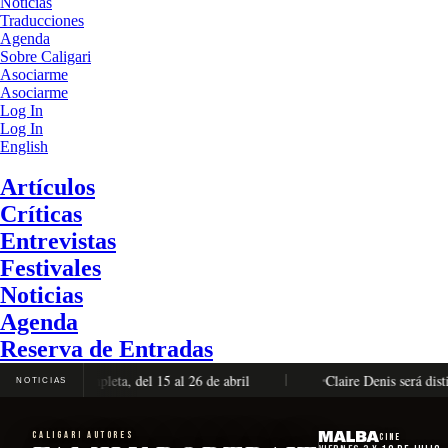
Noticias
Traducciones
Agenda
Sobre Caligari
Asociarme
Asociarme
Log In
Log In
English
Artículos
Críticas
Entrevistas
Festivales
Noticias
Agenda
Reserva de Entradas
ación completa, del 15 al 26 de abril
Claire Denis será distingui
NOTICIAS
CALIGARI AUTORES
Cine