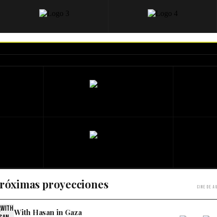
róximas proyecciones
Cine de a
With Hasan in Gaza