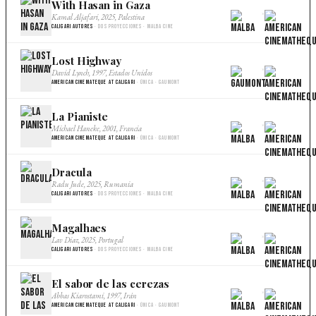
With Hasan in Gaza
×
Kamal Aljafari, 2025, Palestina
Caligari Autores
· Dos proyecciones · Malba Cine
Lost Highway
×
David Lynch, 1997, Estados Unidos
American Cinemateque at Caligari
· Única · Gaumont
La Pianiste
×
Michael Haneke, 2001, Francia
American Cinemateque at Caligari
· Única · Gaumont
Dracula
×
Radu Jude, 2025, Rumania
Caligari Autores
· Dos proyecciones · Malba Cine
Magalhaes
×
Lav Diaz, 2025, Portugal
Caligari Autores
· Dos proyecciones · Malba Cine
El sabor de las cerezas
×
Abbas Kiarostami, 1997, Irán
American Cinemateque at Caligari
· Única · Gaumont