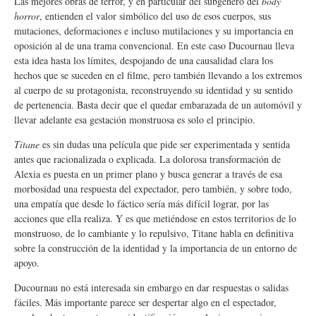
Las mejores obras de terror, y en particular del subgénero del
body
horror
, entienden el valor simbólico del uso de esos cuerpos, sus
mutaciones, deformaciones e incluso mutilaciones y su importancia en
oposición al de una trama convencional. En este caso Ducournau lleva
esta idea hasta los límites, despojando de una causalidad clara los
hechos que se suceden en el filme, pero también llevando a los extremos
al cuerpo de su protagonista, reconstruyendo su identidad y su sentido
de pertenencia. Basta decir que el quedar embarazada de un automóvil y
llevar adelante esa gestación monstruosa es solo el principio.
Titane
es sin dudas una película que pide ser experimentada y sentida
antes que racionalizada o explicada. La dolorosa transformación de
Alexia es puesta en un primer plano y busca generar a través de esa
morbosidad una respuesta del expectador, pero también, y sobre todo,
una empatía que desde lo fáctico sería más difícil lograr, por las
acciones que ella realiza. Y es que metiéndose en estos territorios de lo
monstruoso, de lo cambiante y lo repulsivo, Titane habla en definitiva
sobre la construcción de la identidad y la importancia de un entorno de
apoyo.
Ducournau no está interesada sin embargo en dar respuestas o salidas
fáciles. Más importante parece ser despertar algo en el espectador,