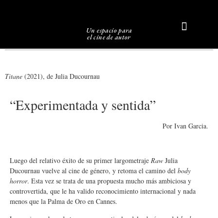
Un espacio para
el cine de autor
Sobre Caligari
Titane
(2021), de Julia Ducournau
“Experimentada y sentida”
Por Ivan Garcia.
Luego del relativo éxito de su primer largometraje
Raw
Julia
Ducournau vuelve al cine de género, y retoma el camino del
body
horror
. Esta vez se trata de una propuesta mucho más ambiciosa y
controvertida, que le ha valido reconocimiento internacional y nada
menos que la Palma de Oro en Cannes.