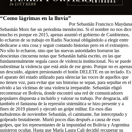
Entradas
reserva tu lugar
›
De LUCY KERR
“Como lágrimas en la lluvia”
Por Sebastián Francisco Maydana
Sebastián Moro fue un periodista mendocino. Si el nombre no nos dice
mucho es porque en 2015, apenas asumió el gobierno de Cambiemos,
lo echaron de su trabajo en Radio Nacional obligándolo a elegir entre
dedicarse a otra cosa y seguir contando historias pero en el extranjero.
No sólo lo echaron, sino que las nuevas autoridades borraron las
doscientas cincuenta notas que Sebastián había escrito, en las que
fundamentalmente seguía casos de violencia institucional. No se puede
subestimar la violencia que está atrás de ese gesto. Porque no es apenas
un descuido, alguien presionando el botón DELETE en un teclado. Es
el aparato del estado utilizado para silenciar las voces de aquellos que
no tienen voz, para evitar que sus historias se sepan, para sepultar en el
olvido a las víctimas de una violencia irreparable. Sebastián eligió
recomenzar en Bolivia, donde encontró una red de comunicadores
populares dispuesta a incluirlo y valorar su trabajo. Por desgracia, allí
también el fantasma de la represión sistemática se hizo presente y a
fines de 2019 planeó y ejecutó un golpe militar. En esos días
turbulentos de noviembre Sebastián, el caminante, fue interceptado y
golpeado brutalmente. Murió pocos días después a causa de esos
golpes, que los representantes de la impunidad en Bolivia y Argentina
quisieron ocultar. Hasta que María Laura Cali decidió recuperar su