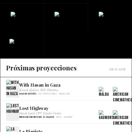
Próximas proyecciones
Cine de autor
With Hasan in Gaza
×
Kamal Aljafari, 2025, Palestina
Caligari Autores
· Dos proyecciones · Malba Cine
Lost Highway
×
David Lynch, 1997, Estados Unidos
American Cinemateque at Caligari
· Única · Gaumont
La Pianiste