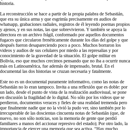
historia.
La reconstrucción se hace a partir de la propia palabra de Sebastián,
que era su única arma y que esgrimía precisamente en audios de
whatsapp, grabaciones radiales, registros de él leyendo poemas propios
y ajenos, y en sus notas, las que sobrevivieron. Y también se apoya la
directora en un archivo frágil, conformado por aquellos documentos
fugaces que circularon frenéticamente durante los días del golpe y que
después fueron desapareciendo poco a poco. Muchos borraron los
videos y audios de sus celulares por miedo a las represalias y por
conocimiento de la gravedad de la situación. El golpe militar en
Bolivia, eso que muchos crecimos pensando que no iba a ocurrir nunca
más en Latinoamérica, fue además de impensado, brutal. En el
documental las dos historias se cruzan necesaria y fatalmente.
Este no es un documental puramente informativo, como las notas de
Sebastián no lo eran tampoco. Invita a una reflexión que es doble: por
un lado, desde el punto de vista de la realización audiovisual, se pone
en discusión la fragilidad de lo digital. No sólo por los videos que se
perdieron, documentos veraces y fieles de una realidad tremenda pero
que finalmente nadie que no la vivió la pudo ver, sino también por lo
irrecuperable de las doscientas cincuenta notas de Sebastián (que, de
nuevo, no son sólo noticias, son la memoria de gente que perdió
familiares a manos del accionar represivo del estado); Por otro lado, la
importancia de ejercer una memoria que sea activa. “Hay mucho