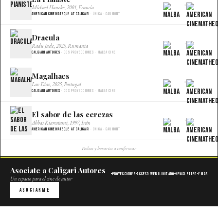
×
Michael Haneke, 2001, Francia
American Cinemateque at Caligari
· Única · Gaumont
Dracula
×
Radu Jude, 2025, Rumania
Caligari Autores
· Dos proyecciones · Malba Cine
Magalhaes
×
Lav Diaz, 2025, Portugal
Caligari Autores
· Dos proyecciones · Malba Cine
El sabor de las cerezas
×
Abbas Kiarostami, 1997, Irán
American Cinemateque at Caligari
· Única · Gaumont
Fechas y horarios a confirmar
Asociate a Caligari Autores
Proyecciones
Acceso web ilimitado
Newsletter
Y más
Un espacio para el cine de autor
Asociarme