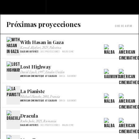
Próximas proyecciones
Cine de autor
With Hasan in Gaza
×
Kamal Aljafari, 2025, Palestina
Caligari Autores
· Dos proyecciones · Malba Cine
Lost Highway
×
David Lynch, 1997, Estados Unidos
American Cinemateque at Caligari
· Única · Gaumont
La Pianiste
×
Michael Haneke, 2001, Francia
American Cinemateque at Caligari
· Única · Gaumont
Dracula
×
Radu Jude, 2025, Rumania
Caligari Autores
· Dos proyecciones · Malba Cine