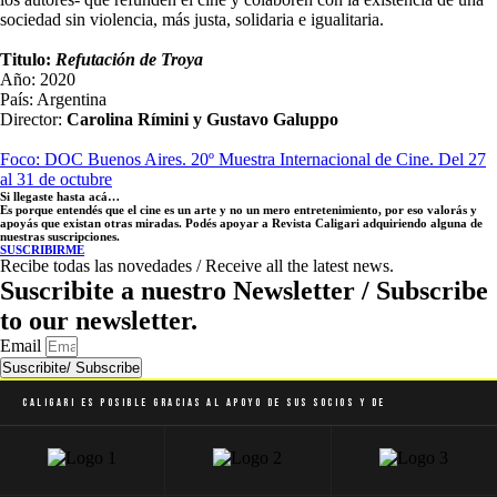
sociedad sin violencia, más justa, solidaria e igualitaria.
Titulo:
Refutación de Troya
Año: 2020
País: Argentina
Director:
Carolina Rímini y Gustavo Galuppo
Foco: DOC Buenos Aires. 20º Muestra Internacional de Cine. Del 27
al 31 de octubre
Si llegaste hasta acá…
Es porque entendés que el cine es un arte y no un mero entretenimiento, por eso valorás y
apoyás que existan otras miradas. Podés apoyar a Revista Caligari adquiriendo alguna de
nuestras suscripciones.
SUSCRIBIRME
Recibe todas las novedades / Receive all the latest news.
Suscribite a nuestro Newsletter / Subscribe
to our newsletter.
Email
Suscribite/ Subscribe
Caligari es posible gracias al apoyo de sus socios y de