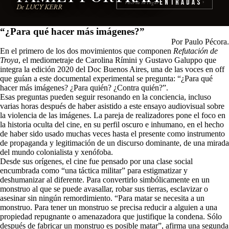
Entradas
reserva tu lugar
›
De LUCY KERR
“¿Para qué hacer más imágenes?”
Por Paulo Pécora.
En el primero de los dos movimientos que componen
Refutación de
Troya
, el mediometraje de Carolina Rímini y Gustavo Galuppo que
integra la edición 2020 del Doc Buenos Aires, una de las voces en off
que guían a este documental experimental se pregunta: “¿Para qué
hacer más imágenes? ¿Para quién? ¿Contra quién?”.
Esas preguntas pueden seguir resonando en la conciencia, incluso
varias horas después de haber asistido a este ensayo audiovisual sobre
la violencia de las imágenes. La pareja de realizadores pone el foco en
la historia oculta del cine, en su perfil oscuro e inhumano, en el hecho
de haber sido usado muchas veces hasta el presente como instrumento
de propaganda y legitimación de un discurso dominante, de una mirada
del mundo colonialista y xenófoba.
Desde sus orígenes, el cine fue pensado por una clase social
encumbrada como “una táctica militar” para estigmatizar y
deshumanizar al diferente. Para convertirlo simbólicamente en un
monstruo al que se puede avasallar, robar sus tierras, esclavizar o
asesinar sin ningún remordimiento. “Para matar se necesita a un
monstruo. Para tener un monstruo se precisa reducir a alguien a una
propiedad repugnante o amenazadora que justifique la condena. Sólo
después de fabricar un monstruo es posible matar”, afirma una segunda