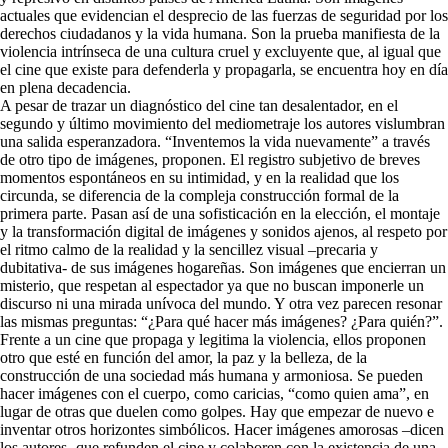
actuales que evidencian el desprecio de las fuerzas de seguridad por los
derechos ciudadanos y la vida humana. Son la prueba manifiesta de la
violencia intrínseca de una cultura cruel y excluyente que, al igual que
el cine que existe para defenderla y propagarla, se encuentra hoy en día
en plena decadencia.
A pesar de trazar un diagnóstico del cine tan desalentador, en el
segundo y último movimiento del mediometraje los autores vislumbran
una salida esperanzadora. “Inventemos la vida nuevamente” a través
de otro tipo de imágenes, proponen. El registro subjetivo de breves
momentos espontáneos en su intimidad, y en la realidad que los
circunda, se diferencia de la compleja construcción formal de la
primera parte. Pasan así de una sofisticación en la elección, el montaje
y la transformación digital de imágenes y sonidos ajenos, al respeto por
el ritmo calmo de la realidad y la sencillez visual –precaria y
dubitativa- de sus imágenes hogareñas. Son imágenes que encierran un
misterio, que respetan al espectador ya que no buscan imponerle un
discurso ni una mirada unívoca del mundo. Y otra vez parecen resonar
las mismas preguntas: “¿Para qué hacer más imágenes? ¿Para quién?”.
Frente a un cine que propaga y legitima la violencia, ellos proponen
otro que esté en función del amor, la paz y la belleza, de la
construcción de una sociedad más humana y armoniosa. Se pueden
hacer imágenes con el cuerpo, como caricias, “como quien ama”, en
lugar de otras que duelen como golpes. Hay que empezar de nuevo e
inventar otros horizontes simbólicos. Hacer imágenes amorosas –dicen
los autores- que refunden el cine y colaboren con la existencia de una