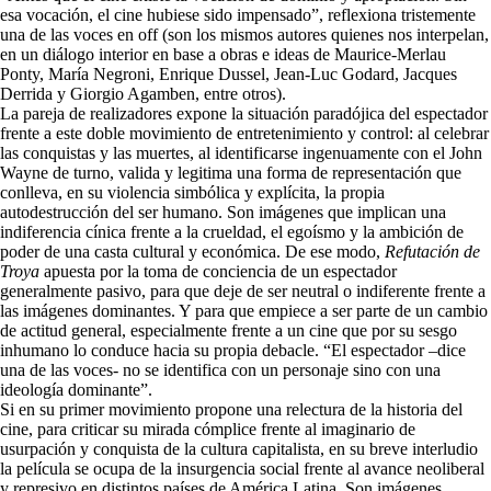
esa vocación, el cine hubiese sido impensado”, reflexiona tristemente
una de las voces en off (son los mismos autores quienes nos interpelan,
en un diálogo interior en base a obras e ideas de Maurice-Merlau
Ponty, María Negroni, Enrique Dussel, Jean-Luc Godard, Jacques
Derrida y Giorgio Agamben, entre otros).
La pareja de realizadores expone la situación paradójica del espectador
frente a este doble movimiento de entretenimiento y control: al celebrar
las conquistas y las muertes, al identificarse ingenuamente con el John
Wayne de turno, valida y legitima una forma de representación que
conlleva, en su violencia simbólica y explícita, la propia
autodestrucción del ser humano. Son imágenes que implican una
indiferencia cínica frente a la crueldad, el egoísmo y la ambición de
poder de una casta cultural y económica. De ese modo,
Refutación de
Troya
apuesta por la toma de conciencia de un espectador
generalmente pasivo, para que deje de ser neutral o indiferente frente a
las imágenes dominantes. Y para que empiece a ser parte de un cambio
de actitud general, especialmente frente a un cine que por su sesgo
inhumano lo conduce hacia su propia debacle. “El espectador –dice
una de las voces- no se identifica con un personaje sino con una
ideología dominante”.
Si en su primer movimiento propone una relectura de la historia del
cine, para criticar su mirada cómplice frente al imaginario de
usurpación y conquista de la cultura capitalista, en su breve interludio
la película se ocupa de la insurgencia social frente al avance neoliberal
y represivo en distintos países de América Latina. Son imágenes