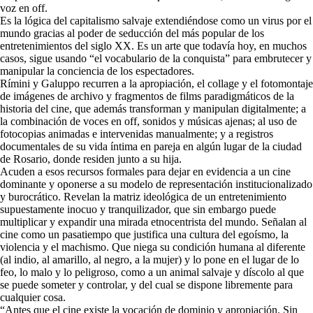
voz en off.
Es la lógica del capitalismo salvaje extendiéndose como un virus por el
mundo gracias al poder de seducción del más popular de los
entretenimientos del siglo XX. Es un arte que todavía hoy, en muchos
casos, sigue usando “el vocabulario de la conquista” para embrutecer y
manipular la conciencia de los espectadores.
Rímini y Galuppo recurren a la apropiación, el collage y el fotomontaje
de imágenes de archivo y fragmentos de films paradigmáticos de la
historia del cine, que además transforman y manipulan digitalmente; a
la combinación de voces en off, sonidos y músicas ajenas; al uso de
fotocopias animadas e intervenidas manualmente; y a registros
documentales de su vida íntima en pareja en algún lugar de la ciudad
de Rosario, donde residen junto a su hija.
Acuden a esos recursos formales para dejar en evidencia a un cine
dominante y oponerse a su modelo de representación institucionalizado
y burocrático. Revelan la matriz ideológica de un entretenimiento
supuestamente inocuo y tranquilizador, que sin embargo puede
multiplicar y expandir una mirada etnocentrista del mundo. Señalan al
cine como un pasatiempo que justifica una cultura del egoísmo, la
violencia y el machismo. Que niega su condición humana al diferente
(al indio, al amarillo, al negro, a la mujer) y lo pone en el lugar de lo
feo, lo malo y lo peligroso, como a un animal salvaje y díscolo al que
se puede someter y controlar, y del cual se dispone libremente para
cualquier cosa.
“Antes que el cine existe la vocación de dominio y apropiación. Sin