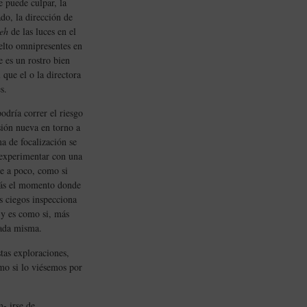
 puede culpar, la
do, la dirección de
eh
de las luces en el
elto omnipresentes en
e es un rostro bien
 que el o la directora
s.
odría correr el riesgo
sión nueva en torno a
ma de focalización se
a experimentar con una
de a poco, como si
zás el momento donde
s ciegos inspecciona
 y es como si, más
nada misma.
stas exploraciones,
mo si lo viésemos por
m- irse de