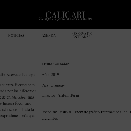
Un espacio para el cine de autor
RESERVA DE
NOTICIAS
AGENDA
ENTRADAS
Titulo:
Mirador
stin Acevedo Kanopa.
Año: 2019
encuentra fuertemente
País: Uruguay
sada por las diferentes
Antón Terni
Director:
rque en
Mirador
, más
 hiciera foco, sino
istalización hasta la
Foco: 38º Festival Cinematográfico Internacional del
s expresiones, más que
diciembre