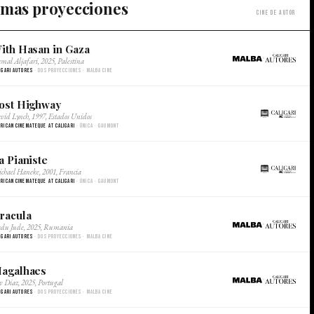
estro Newsletter /
imas proyecciones
Cine de autor
r newsletter.
ith Hasan in Gaza
×
mal Aljafari, 2025, Palestina
SUSCRIBITE/
igari Autores
· Dos proyecciones · Malba Cine
SUBSCRIBE
ost Highway
×
vid Lynch, 1997, Estados Unidos
rican Cinemateque at Caligari
· Única · Gaumont
a Pianiste
×
chael Haneke, 2001, Francia
rican Cinemateque at Caligari
· Única · Gaumont
racula
×
du Jude, 2025, Rumania
igari Autores
· Dos proyecciones · Malba Cine
agalhaes
×
v Diaz, 2025, Portugal
igari Autores
· Dos proyecciones · Malba Cine