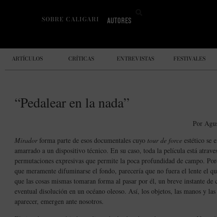
SOBRE CALIGARI
AUTORES
ARTÍCULOS
CRÍTICAS
ENTREVISTAS
FESTIVALES
“Pedalear en la nada”
Por Agu
Mirador
forma parte de esos documentales cuyo
tour de force
estético se 
amarrado a un dispositivo técnico. En su caso, toda la película está atrave
permutaciones expresivas que permite la poca profundidad de campo. Po
que meramente difuminarse el fondo, parecería que no fuera el lente el que
que las cosas mismas tomaran forma al pasar por él, un breve instante de cr
eventual disolución en un océano oleoso. Así, los objetos, las manos y la
aparecer, emergen ante nosotros.