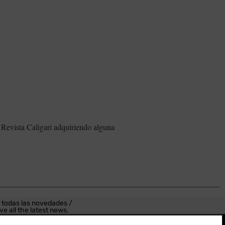
 Revista Caligari adquiriendo alguna
 todas las novedades /
ve all the latest news.