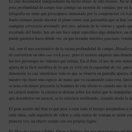
El cine documental independiente ha hecho abuso de este recurso. No se le
poca profundidad de campo trae consigo un montón de ventajas: por un la
fotografía no tiene que preocuparse demasiado por la composición (el
bok
fondo siempre puede decorar el plano como esas guirnaldas que se han vu
cualquier cervecería artesanal); por otro, además de lo vistoso y agudo qu
recortado del fondo, hay en este foco super específico algo didáctico, en el
puede guiarnos hacia dónde ver, en qué horadar nuestros
punctums
visuale
Así, con el uso coextensivo de la escasa profundidad de campo,
Mirador
p
de convertirse en otro
one trick pony
, pero el recurso adquiere una dimen
los tres personajes no videntes que retrata. En el film, el uso de este siste
aparta de la fácil metáfora de lo que es vivir sin la capacidad de ver, par
dimensión ya casi sinestésica: todo lo que se observa en pantalla aparece 
nuestro ojo fuese una especie de mano que va escaneando cada cosa. Qui
se nota con mayor precisión la hondura de este efecto es cuando uno de lo
un caracol marino: la cámara se detiene sobre los dedos que lo manipulan
que descubrirse un caracol, se lo estuviera moldeando, creando desde la 
El gran acierto del film es que pese a estar todo el tiempo arrojándose a e
cada rama, cada superficie de vidrio y cada marco de ventana se siente co
primera vez, un objeto creado con sus propias reglas.
En
Mirador
vemos a Pablo, Oscar y Valeria -los tres protagonistas del fil