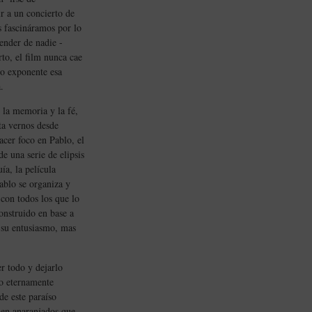
r a un concierto de
s fascináramos por lo
ender de nadie -
to, el film nunca cae
io exponente esa
.
 la memoria y la fé,
ta vernos desde
acer foco en Pablo, el
e una serie de elipsis
ía, la película
ablo se organiza y
con todos los que lo
onstruido en base a
 su entusiasmo, mas
r todo y dejarlo
go eternamente
de este paraíso
bien anaranjados que