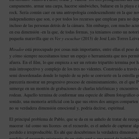
campamento, armar una carpa, hacerse sándwiches, bañarse en la playa e i
rock. Sería común caer en una antropología condescendiente en la que no
independientes que son, o por todos los recursos que emplean para no dep
incluso de las personas detrás de la cámara. Sin embargo, con mucho acier
en esa dimensión -en la que, de todas formas, ya teníamos como un notor
pequeña maravilla que es
Ver y escuchar
(2013) de José Luis Torres Leiva
Mirador
está preocupado por cosas más importantes, entre ellas el peso de
y cómo siempre necesitamos tener un espejo o herramienta que nos permi
afuera. En el film, lo que empieza a ser un retrato tripartito termina por h
más introspectivo y complejo de los tres no videntes. Construido a través d
semi desordenadas donde lo tupido de su pelo se convierte en la estrella gu
parecería mostrar un progresivo proceso de ensimismamiento, en el que P
sumerge en un montón de grabaciones de charlas telefónicas y encuentros 
rodean. Aquello termina de conformar una especie de álbum fotográfico c
sonido, una memoria artificial con la que sus otros dos amigos comparten
no su verdadera dimensión emocional y, podría decirse, espiritual.
El principal problema de Pablo, que se da en su anhelo de tratar de recoge
macerar -tal como sus licores- en el recuerdo, es el anhelo de capturar al
perdido e irreproducible. Es ahí que descubrimos la verdadera dimensión 
perdido: el recuerdo originario de un cielo azul y una pared de ladrillos 