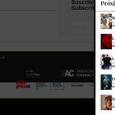
Suscribite a nu
Próx
Subscribe to ou
W
Ka
Cal
L
Da
Ame
L
y de
Mi
Ame
D
Ra
Cal
M
La
Cal