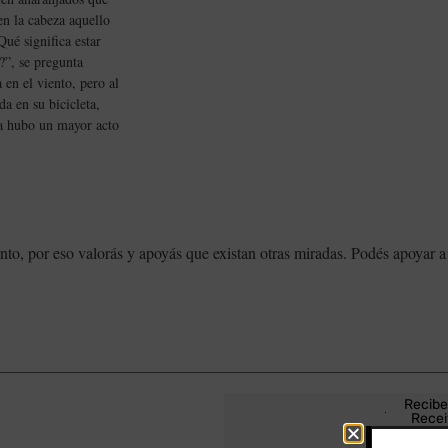
en la cabeza aquello
ué significa estar
?”, se pregunta
 en el viento, pero al
da en su bicicleta,
ca hubo un mayor acto
nto, por eso valorás y apoyás que existan otras miradas. Podés apoyar a
Recibe
Recei