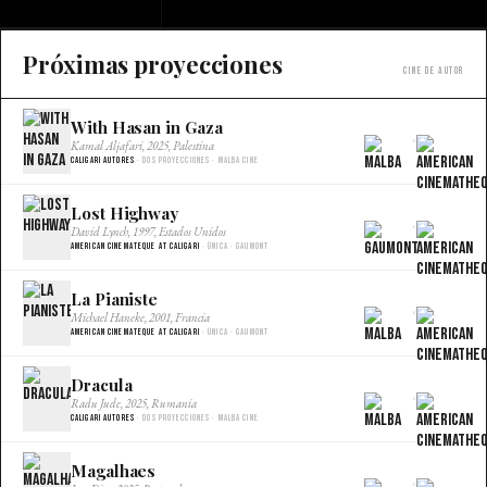
Próximas proyecciones
Cine de autor
With Hasan in Gaza
×
Kamal Aljafari, 2025, Palestina
Caligari Autores
· Dos proyecciones · Malba Cine
Lost Highway
×
David Lynch, 1997, Estados Unidos
American Cinemateque at Caligari
· Única · Gaumont
La Pianiste
×
Michael Haneke, 2001, Francia
American Cinemateque at Caligari
· Única · Gaumont
Dracula
×
Radu Jude, 2025, Rumania
Caligari Autores
· Dos proyecciones · Malba Cine
Magalhaes
×