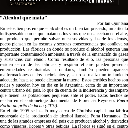
Entradas
reserva tu lugar
›
De LUCY KERR
“Alcohol que mata”
Por Ian Quintana
En estos tiempos en que el alcohol es un bien tan preciado, un artículo
indispensable con el que matamos los virus que nos acechan en el aire,
un producto que permite salvar nuestras vidas y las de los demás,
pocos piensan en las oscuras y secretas consecuencias que conlleva su
producción. Las fábricas en donde se produce el alcohol generan una
importante contaminación ambiental a través de la emanación de gases
y sustancias con etanol. Como resultado de ello, las personas que
residen cerca de las fábricas y respiran el aire pueden presentar
enfermedades respiratorias u oculares, también pueden aparecer
malformaciones en los nacimientos y, si no se realiza un tratamiento
adecuado, hasta se puede alcanzar la muerte. Estos terribles hechos son
reales y suceden hoy en día en la Argentina, cerca de un importante
centro urbano del país, lo que da cuenta de la indiferencia y desamparo
que tienen las poblaciones pequeñas ante el poder. Estos hechos se
relatan en el cortometraje documental de Florencia Reynoso,
Fuera
Porta: un grito de lucha (2019).
En el año 1995 se instaló muy cerca de Córdoba capital una fábrica
encargada de la producción de alcohol llamada Porta Hermanos. Es
una de las grandes empresas del país que producen alcohol y derivados
como vinagres, licores y otras bebidas. La fábrica se situó en el centro