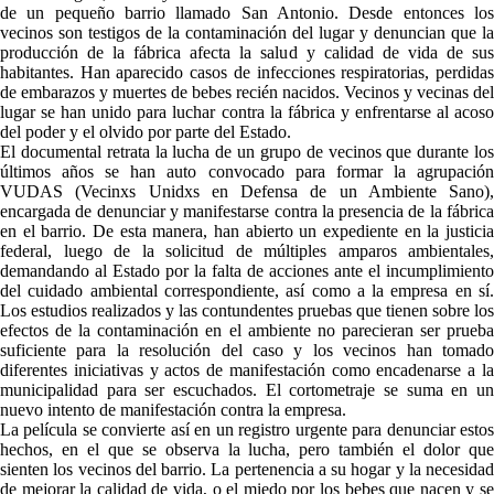
de un pequeño barrio llamado San Antonio. Desde entonces los
vecinos son testigos de la contaminación del lugar y denuncian que la
producción de la fábrica afecta la salud y calidad de vida de sus
habitantes. Han aparecido casos de infecciones respiratorias, perdidas
de embarazos y muertes de bebes recién nacidos. Vecinos y vecinas del
lugar se han unido para luchar contra la fábrica y enfrentarse al acoso
del poder y el olvido por parte del Estado.
El documental retrata la lucha de un grupo de vecinos que durante los
últimos años se han auto convocado para formar la agrupación
VUDAS (Vecinxs Unidxs en Defensa de un Ambiente Sano),
encargada de denunciar y manifestarse contra la presencia de la fábrica
en el barrio. De esta manera, han abierto un expediente en la justicia
federal, luego de la solicitud de múltiples amparos ambientales,
demandando al Estado por la falta de acciones ante el incumplimiento
del cuidado ambiental correspondiente, así como a la empresa en sí.
Los estudios realizados y las contundentes pruebas que tienen sobre los
efectos de la contaminación en el ambiente no parecieran ser prueba
suficiente para la resolución del caso y los vecinos han tomado
diferentes iniciativas y actos de manifestación como encadenarse a la
municipalidad para ser escuchados. El cortometraje se suma en un
nuevo intento de manifestación contra la empresa.
La película se convierte así en un registro urgente para denunciar estos
hechos, en el que se observa la lucha, pero también el dolor que
sienten los vecinos del barrio. La pertenencia a su hogar y la necesidad
de mejorar la calidad de vida, o el miedo por los bebes que nacen y se