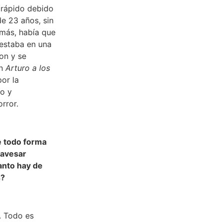
 rápido debido
e 23 años, sin
emás, había que
 estaba en una
on y se
on
Arturo a los
or la
do y
orror.
e todo forma
ravesar
anto hay de
s?
. Todo es