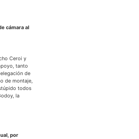
de cámara al
cho Ceroi y
apoyo, tanto
elegación de
so de montaje,
estúpido todos
Godoy, la
ual, por