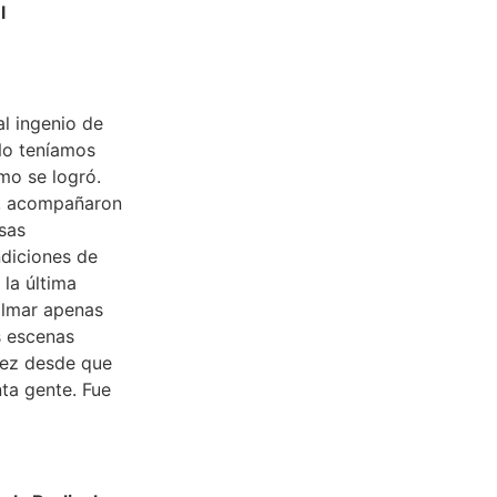
l
l ingenio de
No teníamos
mo se logró.
o, acompañaron
sas
ndiciones de
la última
ilmar apenas
s escenas
vez desde que
ta gente. Fue