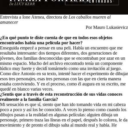
Entradas
reserva tu lugar
›
De LUCY KERR
Entrevista a Ione Atenea, directora de
Los caballos mueren al
amanecer
Por Mauro Lukasievicz
¿En qué punto te diste cuenta de que en todos esos objetos
encontrados había una película por hacer?
Enseguida empecé a pensar en una peli. Había un encuentro que me
resultaba interesante: dos tiempos diferentes, dos generaciones de
jóvenes, dos familias desconocidas que se encontraban por azar en un
mismo espacio. Mucho del archivo encontrado tenía un componente
lúdico muy fuerte y decidí tomármelo como una invitación al juego.
Como dice Antonio en su texto, intenté hacer el experimento de dibujar
esos tres personajes, esas tres personas con las que en cierta manera
estaba conviviendo. Y en el proceso, como él augura en su escrito, me
quedé en blanco varias veces.
¿Sentís que a través de esta reconstrucción de sus vidas conoces
realmente a la familia García?
Mi sensación es que sí, siento que han ido tomando vida en mi cabeza
poco a poco y así los he conocido. A veces lo pienso como cuando los
dibujos pasan a la realidad en algunas películas: alguien dibuja un
personaje, primero traza las líneas en el papel, después lo colorea, le da
movimiento y de pronto el dibujo salta al mundo real y habla. He