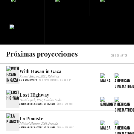
Próximas proyecciones
Cine de autor
With Hasan in Gaza
×
Kamal Aljafari, 2025, Palestina
Caligari Autores
· Dos proyecciones · Malba Cine
Lost Highway
×
David Lynch, 1997, Estados Unidos
American Cinemateque at Caligari
· Única · Gaumont
La Pianiste
×
Michael Haneke, 2001, Francia
American Cinemateque at Caligari
· Única · Gaumont