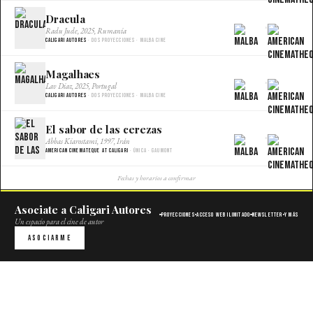
Dracula
×
Radu Jude, 2025, Rumania
Caligari Autores
· Dos proyecciones · Malba Cine
Magalhaes
×
Lav Diaz, 2025, Portugal
Caligari Autores
· Dos proyecciones · Malba Cine
El sabor de las cerezas
×
Abbas Kiarostami, 1997, Irán
American Cinemateque at Caligari
· Única · Gaumont
Fechas y horarios a confirmar
Asociate a Caligari Autores
Proyecciones
Acceso web ilimitado
Newsletter
Y más
Un espacio para el cine de autor
Asociarme