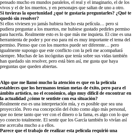
pensado mucho en mundos paralelos, el real y el imaginario, el de los
vivos y el de los muertos, y en personajes que saltan de uno a otro.
Si tuvieras la oportunidad ¿qué te gustaría preguntarles? ¿Qué te
quedó sin resolver?
Si ellos viviesen yo jamás hubiera hecho esta película… pero si
pudiera preguntar a los muertos, me hubiese gustado pedirles permiso
para hacerla. Realmente esto es lo que más me inquieta. El cine es una
herramienta de poder y por eso para mí es muy importante el tema del
permiso. Pienso que con los muertos puede ser diferente… pero
igualmente supongo que este conflicto con la peli me acompañará
siempre. Muchas de las incógnitas que tenía sobre sus vidas también
han quedado sin resolver, pero está bien así, me gusta que haya
preguntas que queden abiertas.
Algo que me llamó mucho la atención es que en la película
estableces que los hermanos tenían metas de éxito, pero para el
ámbito artístico, no el económico, algo muy difícil de encontrar en
la actualidad ¿cómo te sentiste con esa situación?
Realmente eso es una interpretación mía, y es posible que sea una
proyección. Pero esa concepción del éxito como algo más personal,
que no tiene tanto que ver con el dinero o la fama, es algo con lo que
yo conecto totalmente. El sentir que los García también lo vivían así
me acercaba mucho a a ellos.
Parece que el trabajo de realizar esta película requirió una