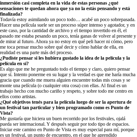
inmersión casi completa en la vida de estas personas ¿qué
sensaciones te quedan ahora que ya no la estás pensando y está
finalizada?
Todavía estoy asimilando un poco todo… acabé un poco sobrepasada.
Hacer una película suele ser un proceso súper intenso y agotador, y en
este caso, por la cantidad de archivo y el tiempo invertido en él, el
pasado me estaba pesando un poco, tenía ganas de volver al presente y
de mirar al futuro. Ahora ya no estoy en qué peli hacer ni cómo, pero
me toca pensar mucho sobre qué decir y cómo hablar de ella, en
realidad es una parte más del proceso.
¿Pudiste pensar si les hubiera gustado la idea de la película y la
película en sí?
Es algo que me he preguntado todo el tiempo y claro, quiero pensar
que sí. Intento ponerme en su lugar y la verdad es que me haría mucha
gracia que cuando me muera alguien encuentre todas mis cosas y se
monte una película (o cualquier otra cosa) con ellas. Al final es un
trabajo hecho con mucho cariño y respeto, y sobre todo me centro en
ellos como artistas.
¿Qué objetivos tenés para la película luego de ser la apertura de
un festival tan particular y bien programado como es Punto de
Vista?
Me gustaría que hiciera un buen recorrido por los festivales, ojalá
pueda ser internacional. Y después seguir por todo tipo de espacios.
Iniciar este camino en Punto de Vista es muy especial para mí, porque
es un festival, un punto de encuentro, en el que he aprendido