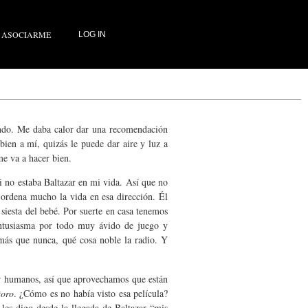
ASOCIARME
LOG IN
iendo. Me daba calor dar una recomendación
ien a mí, quizás le puede dar aire y luz a
 me va a hacer bien.
i no estaba Baltazar en mi vida. Así que no
 ordena mucho la vida en esa dirección. Él
siesta del bebé. Por suerte en casa tenemos
 entusiasma por todo muy ávido de juego y
 más que nunca, qué cosa noble la radio. Y
por humanos, así que aprovechamos que están
toro
. ¿Cómo es no había visto esa película?
 les digo desde la llegada de Baltazar “mis