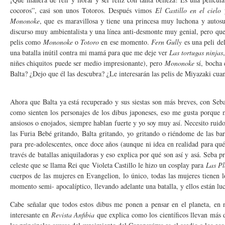
cocoros”, casi son unos Totoros. Después vimos
El Castillo en el cielo
y
Mononoke
, que es maravillosa y tiene una princesa muy luchona y autos
discurso muy ambientalista y una línea anti-desmonte muy genial, pero que
pelis como
Mononoke
o
Totoro
en ese momento.
Fern Gully
es una peli de
una batalla inútil contra mi mamá para que me deje ver
Las tortugas ninjas
niñes chiquitos puede ser medio impresionante), pero
Mononoke
sí, bocha 
Balta? ¿Dejo que él las descubra? ¿Le interesarán las pelis de Miyazaki cua
Ahora que Balta ya está recuperado y sus siestas son más breves, con S
como sienten los personajes de los dibus japoneses, eso me gusta porque me
ansiosos o enojados, siempre hablan fuerte y yo soy muy así. Necesito ruid
las Furia Bebé gritando, Balta gritando, yo gritando o riéndome de las b
para pre-adolescentes, once doce años (aunque ni idea en realidad para qu
través de batallas aniquiladoras y eso explica por qué son así y asá. Seba 
celeste que se llama Rei que Violeta Castillo le hizo un cosplay para
Las Pl
cuerpos de las mujeres en Evangelion, lo único, todas las mujeres tienen
momento semi- apocalíptico, llevando adelante una batalla, y ellos están l
Cabe señalar que todos estos dibus me ponen a pensar en el planeta, en 
interesante en
Revista Anfibia
que explica como los científicos llevan más 