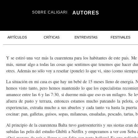
SOBRE CALIGARI
AUTORES
ARTÍCULOS
CRÍTICAS
ENTREVISTAS
FESTIVALES
Y se estiró una vez más la cuarentena para los habitantes de este país. M
más, sumar algo a todas las cosas que sentimos que tenemos que hacer dur
otres. Además no sólo voy a reseñar (ponele) lo que vi, sino (como siempre)
La situación en mi casa es que hay un bebé de 15 meses lleno de energía. No
hemos visto tanto, pero hemos mantenido lo que los especialistas recomien
amanece entre las 6 y las 7:30, si duerme más que eso es un milagro. Se le
afuera de pasto y terraza, entonces estamos mucho pateando la pelota, c
experiencias, extraña mucho a sus abuelos y cada tanto va hasta la puert
cocinar: pan, galletas, guisos, sopas, milanesas, ensaladas, pescado, tartas,
Al principio de la cuarentena Balta tuvo gastroenteritis y sus siestas eran
subidas las pelis del estudio Ghibli a Netflix y empezamos a ver con Seb
¡Qué manera de reír y llorar y ser feliz con tanta belleza! Es una pelícu