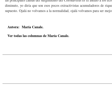
las principales causas del surgimiento del Coronavirus es el asedio a los e
diminuto, yo diría que son esos pocos extractivistas acumuladores de riq
supuesto. Ojalá no volvamos a la normalidad, ojalá volvamos para ser mejo
Autora: María Canale.
Ver todas las columnas de María Canale.