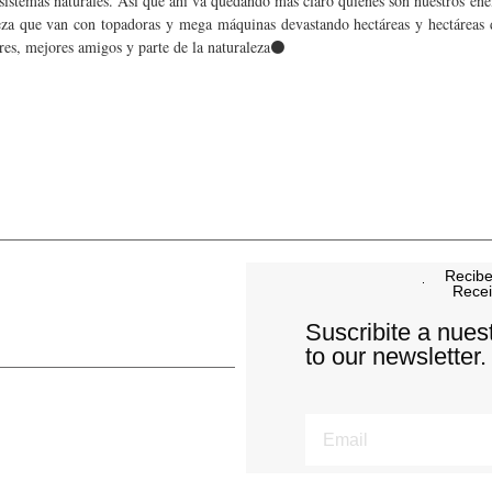
cosistemas naturales. Así que ahí va quedando más claro quiénes son nuestros en
ueza que van con topadoras y mega máquinas devastando hectáreas y hectáreas 
res, mejores amigos y parte de la naturaleza⚫
Recibe
Recei
Suscribite a nues
to our newsletter.