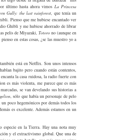
por último hasta ahora vimos
La Princesa
ern Gully: the last rainforest
, que tenía un
Ghibli. Pienso que me hubiese encantado ver
udio Ghibli y me hubiese ahorrado de librar
las pelis de Miyazaki,
Totoro
no (aunque en
pienso en estas cosas, ¿se las muestro yo a
también está en Netflix. Son unos intensos
 hablan bajito pero cuando están contentos,
ncanta la casa ruidosa, la radio fuerte con
lion es más violenta, me parece que es más
 marcadas, se van develando sus historias a
gelion
, sólo que había un personaje de pelo
n un poco hegemónicos por demás todos los
o demás es excelente. Además estamos en un
mo especie en la Tierra. Hay una nota muy
ación y el extractivismo global. Que una de