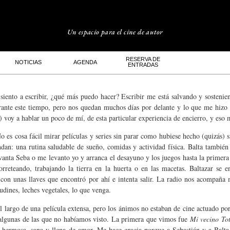
Un espacio para el cine de autor
RESERVA DE
NOTICIAS
AGENDA
ENTRADAS
e siento a escribir, ¿qué más puedo hacer? Escribir me está salvando y sosten
ante este tiempo, pero nos quedan muchos días por delante y lo que me hizo b
 voy a hablar un poco de mí, de esta particular experiencia de encierro, y eso
 es cosa fácil mirar películas y series sin parar como hubiese hecho (quizás) s
dan: una rutina saludable de sueño, comidas y actividad física. Balta también
vanta Seba o me levanto yo y arranca el desayuno y los juegos hasta la primera 
orreteando, trabajando la tierra en la huerta o en las macetas. Baltazar se
a con unas llaves que encontró por ahí e intenta salir. La radio nos acompaña
 budines, leches vegetales, lo que venga.
 del largo de una película extensa, pero los ánimos no estaban de cine actuado 
a algunas de las que no habíamos visto. La primera que vimos fue
Mi vecino To
la hermosa, sana y llena de amor. Me hace gracia porque a Sebastián y a Balta