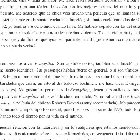
a entrando en una tónica de acción con los mejores piratas del mundo y 
uficiente. Me acuerdo que de chica veía mucho una película que se llamaba
F
 estéticamente era bastante feucha la animación; sin tanto vuelo como las de 
l 92, yo tendría 7 u ocho años cuando la vi. Me hubiese copado con las del est
, que no me las dejaba ver porque le parecían violentas. Tienen violencia igual 
de sangre y de fluidos, que igual son parte de la vida, ¿no? Ahora como madre 
ndo ya pueda verlas?
eba empezamos a ver
Evangelion
. Son capítulos cortos, también es animación y 
 siento identifica. Sus personajes hablan fuerte en general, o si son tímidos
o. Seba en un momento del día me baja la radio porque se aturde, pero a mí me e
arbaridades que dicen, un rato al día todo ese bochinche me hace bien. Evange
é edad es). Me gustan los personajes de
Evangelion
, tienen personalidades muy
propuso ver
Evangelion
, él lo veía de chico en la tele. Yo no sabía nada de
Evan
antas
, la película del chileno Roberto Doveris (muy recomendada). Me parece
 los mismos cuerpos tipo top model, pero bueno es una serie de 1995, todo l
uchando todo el tiempo por su vida en el mundo.
nuestra relación con la naturaleza y en lo cualquiera que estamos siendo co
de diez años alertando sobre nuevas enfermedades, consecuencia de la deforest