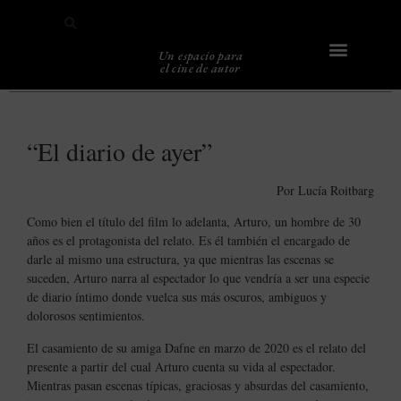
Un espacio para
el cine de autor
Sobre Caligari
“El diario de ayer”
Por Lucía Roitbarg
Como bien el título del film lo adelanta, Arturo, un hombre de 30
años es el protagonista del relato. Es él también el encargado de
darle al mismo una estructura, ya que mientras las escenas se
suceden, Arturo narra al espectador lo que vendría a ser una especie
de diario íntimo donde vuelca sus más oscuros, ambiguos y
dolorosos sentimientos.
El casamiento de su amiga Dafne en marzo de 2020 es el relato del
presente a partir del cual Arturo cuenta su vida al espectador.
Mientras pasan escenas típicas, graciosas y absurdas del casamiento,