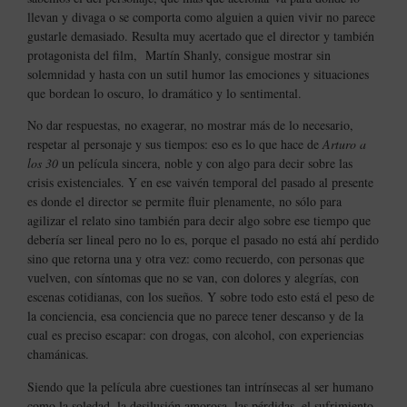
llevan y divaga o se comporta como alguien a quien vivir no parece
gustarle demasiado. Resulta muy acertado que el director y también
protagonista del film,
Martín Shanly, consigue mostrar sin
solemnidad y hasta con un sutil humor las emociones y situaciones
que bordean lo oscuro, lo dramático y lo sentimental.
No dar respuestas, no exagerar, no mostrar más de lo necesario,
respetar al personaje y sus tiempos: eso es lo que hace de
Arturo a
los 30
un película sincera, noble y con algo para decir sobre las
crisis existenciales. Y en ese vaivén temporal del pasado al presente
es donde el director se permite fluir plenamente, no sólo para
agilizar el relato sino también para decir algo sobre ese tiempo que
debería ser lineal pero no lo es, porque el pasado no está ahí perdido
sino que retorna una y otra vez: como recuerdo, con personas que
vuelven, con síntomas que no se van, con dolores y alegrías, con
escenas cotidianas, con los sueños. Y sobre todo esto está el peso de
la conciencia, esa conciencia que no parece tener descanso y de la
cual es preciso escapar: con drogas, con alcohol, con experiencias
chamánicas.
Siendo que la película abre cuestiones tan intrínsecas al ser humano
como la soledad, la desilusión amorosa, las pérdidas, el sufrimiento,