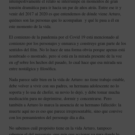
intempestivamente el relato se interrumpe en momentos de gran
tensión dramática para ir hacia un par de años atrás. Entre ese ir y
venir del 2017 al 2020 es que entendemos de dónde viene Arturo,
quiénes son las personas que lo acompañan
y qué le pasa a él en
este momento de la vida.
El comienzo de la pandemia por el Covid 19 está mencionado al
comienzo por los personajes y enmarca y construye gran parte de los
sentidos del film. No lo hace de una forma obvia porque apenas está
nombrado o mostrado, pero sí está en la mirada presente de la voz
en
off
sobre los hechos del pasado, lo cual hace que esa mirada sea
entre nostálgica y filosófica.
Nada parece salir bien en la vida de Arturo: no tiene trabajo estable,
debe volver a vivir con sus padres, su hermana adolescente no lo
soporta y lo usa de chofer, su novio lo dejó, y debe tomar mucha
medicación para no deprimirse, dormir y concentrarse. Pero
también a Arturo lo marca la ausencia de su hermano fallecido: la
muerte aquí no es eso que parece irrepresentable, sino que convive
con los pensamientos del personaje día a día.
No sabemos cuál propósito tiene en la vida Arturo, tampoco
sabemos el del personaje, que más que accionar va para donde lo