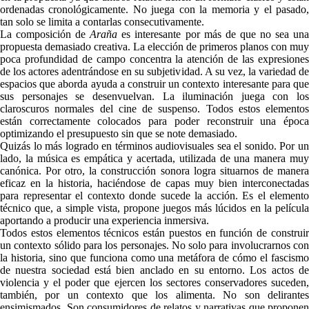
ordenadas cronológicamente. No juega con la memoria y el pasado,
tan solo se limita a contarlas consecutivamente.
La composición de
Araña
es interesante por más de que no sea una
propuesta demasiado creativa. La elección de primeros planos con muy
poca profundidad de campo concentra la atención de las expresiones
de los actores adentrándose en su subjetividad. A su vez, la variedad de
espacios que aborda ayuda a construir un contexto interesante para que
sus personajes se desenvuelvan. La iluminación juega con los
claroscuros normales del cine de suspenso. Todos estos elementos
están correctamente colocados para poder reconstruir una época
optimizando el presupuesto sin que se note demasiado.
Quizás lo más logrado en términos audiovisuales sea el sonido. Por un
lado, la música es empática y acertada, utilizada de una manera muy
canónica. Por otro, la construcción sonora logra situarnos de manera
eficaz en la historia, haciéndose de capas muy bien interconectadas
para representar el contexto donde sucede la acción. Es el elemento
técnico que, a simple vista, propone juegos más lúcidos en la película
aportando a producir una experiencia inmersiva.
Todos estos elementos técnicos están puestos en función de construir
un contexto sólido para los personajes. No solo para involucrarnos con
la historia, sino que funciona como una metáfora de cómo el fascismo
de nuestra sociedad está bien anclado en su entorno. Los actos de
violencia y el poder que ejercen los sectores conservadores suceden,
también, por un contexto que los alimenta. No son delirantes
ensimismados. Son consumidores de relatos y narrativas que proponen