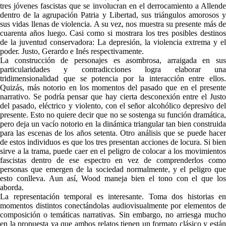
tres jóvenes fascistas que se involucran en el derrocamiento a Allende
dentro de la agrupación Patria y Libertad, sus triángulos amorosos y
sus vidas llenas de violencia. A su vez, nos muestra su presente más de
cuarenta años luego. Casi como si mostrara los tres posibles destinos
de la juventud conservadora: La depresión, la violencia extrema y el
poder. Justo, Gerardo e Inés respectivamente.
La construcción de personajes es asombrosa, arraigada en sus
particularidades y contradicciones logra elaborar una
tridimensionalidad que se potencia por la interacción entre ellos.
Quizás, más notorio en los momentos del pasado que en el presente
narrativo. Se podría pensar que hay cierta desconexión entre el Justo
del pasado, eléctrico y violento, con el señor alcohólico depresivo del
presente. Esto no quiere decir que no se sostenga su función dramática,
pero deja un vacío notorio en la dinámica triangular tan bien construida
para las escenas de los años setenta. Otro análisis que se puede hacer
de estos individuos es que los tres presentan acciones de locura. Si bien
sirve a la trama, puede caer en el peligro de colocar a los movimientos
fascistas dentro de ese espectro en vez de comprenderlos como
personas que emergen de la sociedad normalmente, y el peligro que
esto conlleva. Aun así, Wood maneja bien el tono con el que los
aborda.
La representación temporal es interesante. Toma dos historias en
momentos distintos conectándolas audiovisualmente por elementos de
composición o temáticas narrativas. Sin embargo, no arriesga mucho
en la propuesta ya que ambos relatos tienen un formato clásico y están