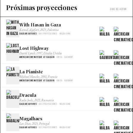
Próximas proyecciones
Cine de autor
With Hasan in Gaza
×
Kamal Aljafari, 2025, Palestina
Caligari Autores
· Dos proyecciones · Malba Cine
Lost Highway
×
David Lynch, 1997, Estados Unidos
American Cinemateque at Caligari
· Única · Gaumont
La Pianiste
×
Michael Haneke, 2001, Francia
American Cinemateque at Caligari
· Única · Gaumont
Dracula
×
Radu Jude, 2025, Rumania
Caligari Autores
· Dos proyecciones · Malba Cine
Magalhaes
×
Lav Diaz, 2025, Portugal
Caligari Autores
· Dos proyecciones · Malba Cine