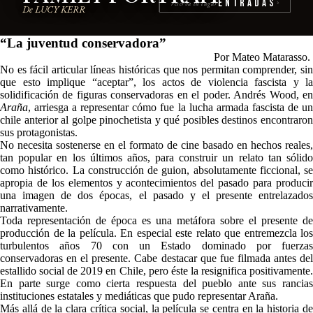
Entradas
reserva tu lugar
›
De LUCY KERR
“La juventud conservadora”
Por Mateo Matarasso.
No es fácil articular líneas históricas que nos permitan comprender, sin
que esto implique “aceptar”, los actos de violencia fascista y la
solidificación de figuras conservadoras en el poder. Andrés Wood, en
Araña
, arriesga a representar cómo fue la lucha armada fascista de un
chile anterior al golpe pinochetista y qué posibles destinos encontraron
sus protagonistas.
No necesita sostenerse en el formato de cine basado en hechos reales,
tan popular en los últimos años, para construir un relato tan sólido
como histórico. La construcción de guion, absolutamente ficcional, se
apropia de los elementos y acontecimientos del pasado para producir
una imagen de dos épocas, el pasado y el presente entrelazados
narrativamente.
Toda representación de época es una metáfora sobre el presente de
producción de la película. En especial este relato que entremezcla los
turbulentos años 70 con un Estado dominado por fuerzas
conservadoras en el presente. Cabe destacar que fue filmada antes del
estallido social de 2019 en Chile, pero éste la resignifica positivamente.
En parte surge como cierta respuesta del pueblo ante sus rancias
instituciones estatales y mediáticas que pudo representar Araña.
Más allá de la clara crítica social, la película se centra en la historia de